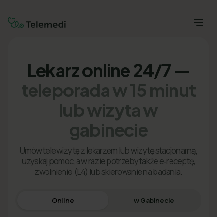
Lekarz online 24/7 —
teleporada w 15 minut
lub wizyta w
gabinecie
Umów telewizytę z lekarzem lub wizytę stacjonarną,
uzyskaj pomoc, a w razie potrzeby także e‑receptę,
zwolnienie (L4) lub skierowanie na badania.
Online
w Gabinecie