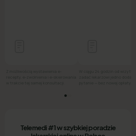
Z możliwością wystawienia e-
W ciągu 24 godzin od wizyty
recepty, e-zwolnienia i e-skierowania
zadać lekarzowi jedno dodat
w trakcie tej samej konsultacji.
pytanie — bez nowej opłaty.
Telemedi #1 w szybkiej poradzie
lekarskiej online w Polsce