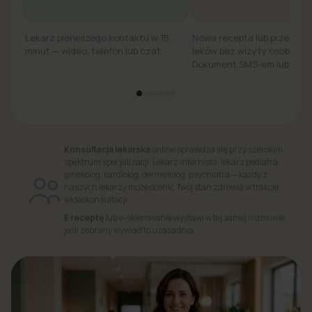
Lekarz pierwszego kontaktu w 15
Nowa recepta lub przedłuż
minut — wideo, telefon lub czat.
leków bez wizyty osobiście.
Dokument SMS-em lub e-ma
Konsultacja lekarska
online sprawdza się przy szerokim
spektrum specjalizacji. Lekarz internista, lekarz pediatra,
ginekolog, kardiolog, dermatolog, psychiatra — każdy z
naszych lekarzy może ocenić Twój stan zdrowia w trakcie
wideokonsultacji.
E receptę
lub e-skierowanie wystawi w tej samej rozmowie,
jeśli zebrany wywiad to uzasadnia.