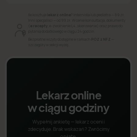
Ile kosztuje
lekarz online
? Internista lub pediatra — 89 zł.
Inni specjaliści — od 99 zł. W cenie konsultacja, dokumenty
(
e recepty
, e-zwolnienie L4, skierowanie) oraz prawo do
pytania dodatkowego w ciągu 24 godzin.
Bezpłatne wizyty dostępne w ramach
POZ z NFZ
—
szczegóły w sekcji wyżej.
Lekarz online
w ciągu godziny
Wypełnij ankietę — lekarz oceni i
zdecyduje. Brak wskazań? Zwrócimy
opłatę.