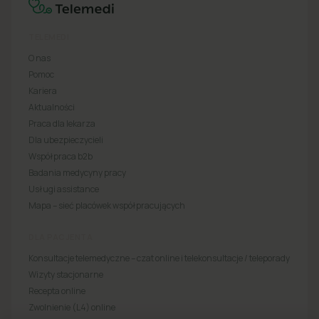
TELEMEDI
O nas
Pomoc
Kariera
Aktualności
Praca dla lekarza
Dla ubezpieczycieli
Współpraca b2b
Badania medycyny pracy
Usługi assistance
Mapa – sieć placówek współpracujących
DLA PACJENTA
Konsultacje telemedyczne – czat online i telekonsultacje / teleporady
Wizyty stacjonarne
Recepta online
Zwolnienie (L4) online