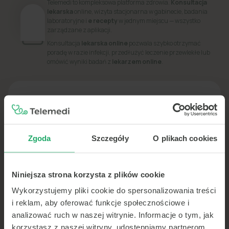
Telemedi to kompleksowa platforma zdrowia.
Konsultacja
lekarska
online, wizyta stacjonarna w gabinecie, badania
laboratoryjne i
e recepty
w jednym miejscu — wszystko
zarządzane z aplikacji.
Konsultacja
lekarska online
pozwala szybko otrzymać
poradę w razie infekcji, przedłużyć leczenie przewlekłe lub
omówić wyniki badań z
lekarzem online
.
PORADNIK
Dowiedz się więcej o swoim zdrowiu
Zgoda
Szczegóły
O plikach cookies
Niniejsza strona korzysta z plików cookie
Wykorzystujemy pliki cookie do spersonalizowania treści
i reklam, aby oferować funkcje społecznościowe i
analizować ruch w naszej witrynie. Informacje o tym, jak
korzystasz z naszej witryny, udostępniamy partnerom