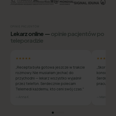
OPINIE PACJENTÓW
Lekarz online —
opinie pacjentów po
teleporadzie
★★★★★
★★★★★
„Recepta była gotowa jeszcze w trakcie
„Skorzysta
rozmowy. Nie musiałam jechać do
konsultacja
przychodni — lekarz wszystko wyjaśnił
Serdecznie
przez telefon. Serdecznie polecam
pracuje zda
Telemedi każdemu, kto ceni swój czas."
— Anna K.
— Marcin W.