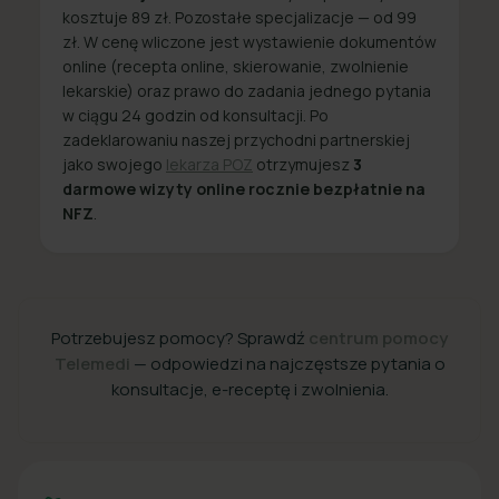
kosztuje 89 zł. Pozostałe specjalizacje — od 99
zł. W cenę wliczone jest wystawienie dokumentów
online (recepta online, skierowanie, zwolnienie
lekarskie) oraz prawo do zadania jednego pytania
w ciągu 24 godzin od konsultacji. Po
zadeklarowaniu naszej przychodni partnerskiej
jako swojego
lekarza POZ
otrzymujesz
3
darmowe wizyty online rocznie bezpłatnie na
NFZ
.
Potrzebujesz pomocy? Sprawdź
centrum pomocy
Telemedi
— odpowiedzi na najczęstsze pytania o
konsultacje, e-receptę i zwolnienia.
+48 22 357 49 49