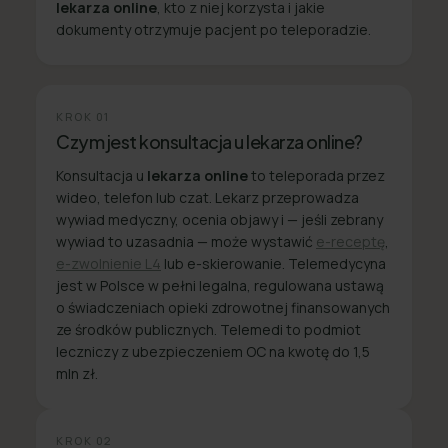
lekarza online
, kto z niej korzysta i jakie
dokumenty otrzymuje pacjent po teleporadzie.
KROK
01
Czym jest konsultacja u lekarza online?
Konsultacja u
lekarza online
to teleporada przez
wideo, telefon lub czat. Lekarz przeprowadza
wywiad medyczny, ocenia objawy i — jeśli zebrany
wywiad to uzasadnia — może wystawić
e-receptę
,
e-zwolnienie L4
lub e-skierowanie. Telemedycyna
jest w Polsce w pełni legalna, regulowana ustawą
o świadczeniach opieki zdrowotnej finansowanych
ze środków publicznych. Telemedi to podmiot
leczniczy z ubezpieczeniem OC na kwotę do 1,5
mln zł.
KROK
02