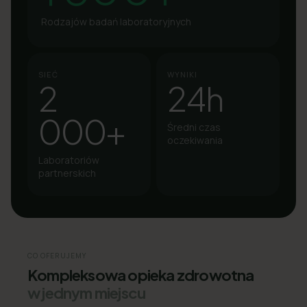
Rodzajów badań laboratoryjnych
SIEĆ
WYNIKI
2
24h
000+
Średni czas
oczekiwania
Laboratoriów
partnerskich
CO OFERUJEMY
Kompleksowa opieka zdrowotna
w jednym miejscu