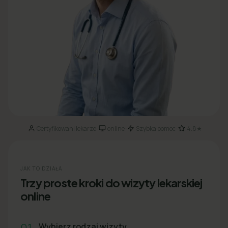
Certyfikowani lekarze
online
Szybka pomoc
4.8★
·
·
·
JAK TO DZIAŁA
Trzy proste kroki do wizyty lekarskiej
online
01
Wybierz rodzaj wizyty