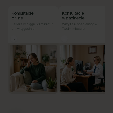
Konsultacje
Konsultacje
online
w gabinecie
Lekarz w ciągu 60 minut, 7
Wizyta u specjalisty w
dni w tygodniu
Twoim mieście
→
→