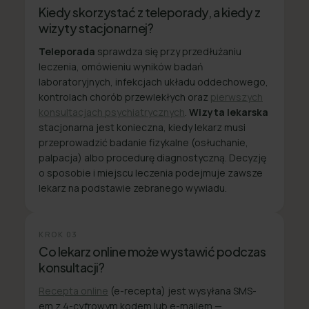
Kiedy skorzystać z teleporady, a kiedy z
wizyty stacjonarnej?
Teleporada
sprawdza się przy przedłużaniu
leczenia, omówieniu wyników badań
laboratoryjnych, infekcjach układu oddechowego,
kontrolach chorób przewlekłych oraz
pierwszych
konsultacjach psychiatrycznych
.
Wizyta lekarska
stacjonarna jest konieczna, kiedy lekarz musi
przeprowadzić badanie fizykalne (osłuchanie,
palpacja) albo procedurę diagnostyczną. Decyzję
o sposobie i miejscu leczenia podejmuje zawsze
lekarz na podstawie zebranego wywiadu.
KROK
03
Co lekarz online może wystawić podczas
konsultacji?
Recepta online
(e-recepta) jest wysyłana SMS-
em z 4-cyfrowym kodem lub e-mailem —