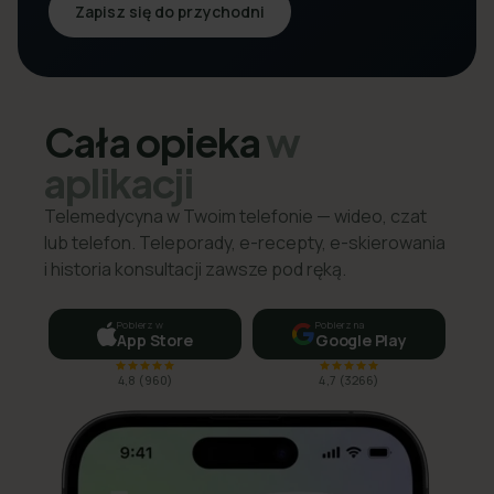
Zapisz się do przychodni
Cała opieka
w
aplikacji
Telemedycyna w Twoim telefonie — wideo, czat
lub telefon. Teleporady, e-recepty, e-skierowania
i historia konsultacji zawsze pod ręką.
Pobierz w
Pobierz na
App Store
Google Play
4,8
(
960
)
4,7
(
3266
)