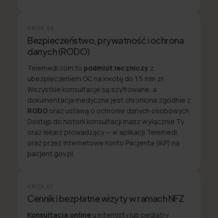
KROK
06
Bezpieczeństwo, prywatność i ochrona
danych (RODO)
Telemedi.com to
podmiot leczniczy
z
ubezpieczeniem OC na kwotę do 1,5 mln zł.
Wszystkie konsultacje są szyfrowane, a
dokumentacja medyczna jest chroniona zgodnie z
RODO
oraz ustawą o ochronie danych osobowych.
Dostęp do historii konsultacji masz wyłącznie Ty
oraz lekarz prowadzący — w aplikacji Telemedi
oraz przez Internetowe Konto Pacjenta (IKP) na
pacjent.gov.pl.
KROK
07
Cennik i bezpłatne wizyty w ramach NFZ
Konsultacja online
u internisty lub pediatry