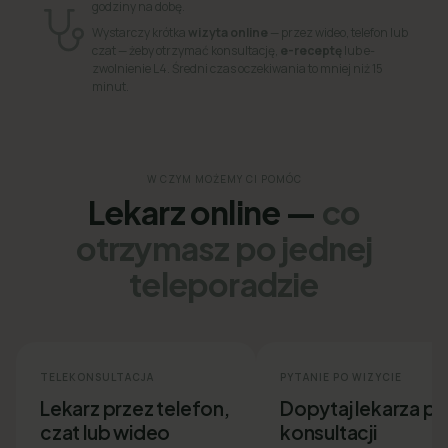
godziny na dobę.
Wystarczy krótka
wizyta online
— przez wideo, telefon lub
czat — żeby otrzymać konsultację,
e-receptę
lub e-
zwolnienie L4. Średni czas oczekiwania to mniej niż 15
minut.
W CZYM MOŻEMY CI POMÓC
Lekarz online —
co
otrzymasz po jednej
teleporadzie
TELEKONSULTACJA
PYTANIE PO WIZYCIE
Lekarz przez telefon,
Dopytaj lekarza p
czat lub wideo
konsultacji