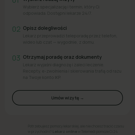
Wybierz specjalizację i termin, który Ci
odpowiada. Dostępni lekarze 24/7.
02
Opisz dolegliwości
Lekarz przeprowadzi teleporadę przez telefon,
wideo lub czat — wygodnie, z domu.
03
Otrzymaj poradę oraz dokumenty
Lekarz wyjaśni diagnozę i zaleci leczenie.
Recepty, e-zwolnienia i skierowania trafią od razu
na Twoje konto IKP.
Umów wizytę →
Potrzebujesz pomocy lekarskiej, ale nie chcesz tracić czasu
w przychodni?
Lekarz online
w Telemedi pomoże Ci 24