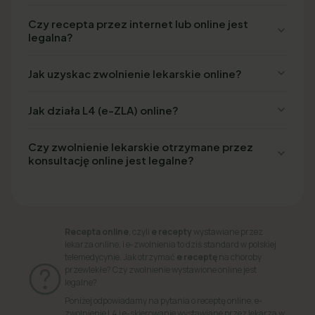
Czy recepta przez internet lub online jest
legalna?
Jak uzyskac zwolnienie lekarskie online?
Jak działa L4 (e-ZLA) online?
Czy zwolnienie lekarskie otrzymane przez
konsultację online jest legalne?
Recepta online
, czyli
e recepty
wystawiane przez
lekarza online, i e-zwolnienia to dziś standard w polskiej
telemedycynie. Jak otrzymać
e receptę
na choroby
przewlekłe? Czy zwolnienie wystawione online jest
legalne?
Poniżej odpowiadamy na pytania o receptę online, e-
zwolnienie L4 i e-skierowanie wystawiane przez lekarza w