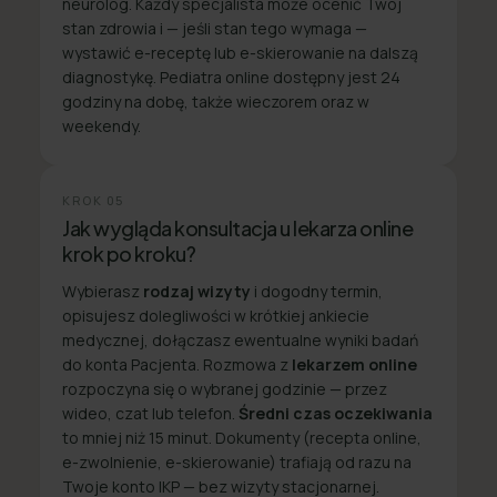
neurolog. Każdy specjalista może ocenić Twój
stan zdrowia i — jeśli stan tego wymaga —
wystawić e-receptę lub e-skierowanie na dalszą
diagnostykę. Pediatra online dostępny jest 24
godziny na dobę, także wieczorem oraz w
weekendy.
KROK
05
Jak wygląda konsultacja u lekarza online
krok po kroku?
Wybierasz
rodzaj wizyty
i dogodny termin,
opisujesz dolegliwości w krótkiej ankiecie
medycznej, dołączasz ewentualne wyniki badań
do konta Pacjenta. Rozmowa z
lekarzem online
rozpoczyna się o wybranej godzinie — przez
wideo, czat lub telefon.
Średni czas oczekiwania
to mniej niż 15 minut. Dokumenty (recepta online,
e-zwolnienie, e-skierowanie) trafiają od razu na
Twoje konto IKP — bez wizyty stacjonarnej.