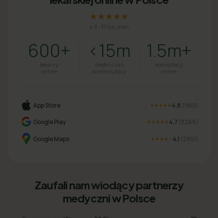
★★★★★
4.8
·
31 tys. ocen
600+
<15m
1.5m+
lekarzy
średni czas
konsultacji
online
do konsultacji
online
App Store
4,8
(
960
)
★★★★★
Google Play
4,7
(
3266
)
★★★★★
Google Maps
4,1
(
2851
)
★★★★
★
Zaufali nam wiodący partnerzy
medyczni w Polsce