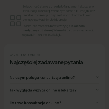
Świadomość
stanu zdrowia
to fundament skutecznej
konsultacji lekarskiej. W naszym poradniku znajdziesz
rzetelne informacje o najczęstszych chorobach — od
skórnych po Hashimoto i depresję.
Po lekturze możesz umówić wizytę z
lekarzem
medycyny rodzinnej
Telemedi i porozmawiać o swoich
objawach — online, bez kolejki.
KONSULTACJA ONLINE
Najczęściej zadawane pytania
Na czym polega konsultacja online?
Jak wygląda wizyta online u lekarza?
Ile trwa konsultacja on-line?