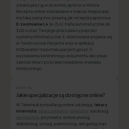
zrealizujesz ją w dowolnej aptece w Polsce.
Recepta online wystawiana w trakcie teleporady
ma taką samą moc prawną jak recepta papierowa.
E-zwolnienie L4
(e-ZLA) trafia automatycznie do
ZUS-u oraz Twojego pracodawcy poprzez
systemy informatyczne. E-skierowanie pojawia się
w Twoim koncie Pacjenta oraz w aplikacji
mObywatel i na portalu pacjent.gov.pl. O
wystawieniu konkretnego dokumentu decyduje
zawsze lekarz po przeprowadzeniu wywiadu
medycznego.
KROK
04
Jakie specjalizacje są dostępne online?
W Telemedi konsultację online udzielają:
lekarz
internista
,
lekarz pediatra
,
ginekolog
, kardiolog,
dermatolog
, psychiatra, endokrynolog,
diabetolog, urolog, pulmonolog, alergolog oraz