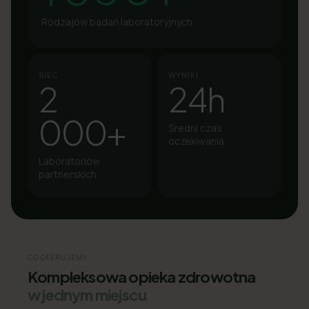
Rodzajów badań laboratoryjnych
SIEĆ
WYNIKI
2
24h
000+
Średni czas
oczekiwania
Laboratoriów
partnerskich
CO OFERUJEMY
Kompleksowa opieka zdrowotna
w jednym miejscu