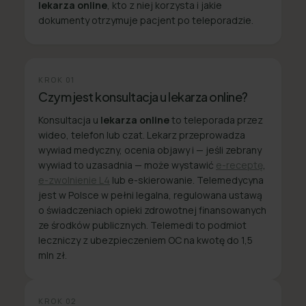
lekarza online
, kto z niej korzysta i jakie
dokumenty otrzymuje pacjent po teleporadzie.
KROK
01
Czym jest konsultacja u lekarza online?
Konsultacja u
lekarza online
to teleporada przez
wideo, telefon lub czat. Lekarz przeprowadza
wywiad medyczny, ocenia objawy i — jeśli zebrany
wywiad to uzasadnia — może wystawić
e-receptę
,
e-zwolnienie L4
lub e-skierowanie. Telemedycyna
jest w Polsce w pełni legalna, regulowana ustawą
o świadczeniach opieki zdrowotnej finansowanych
ze środków publicznych. Telemedi to podmiot
leczniczy z ubezpieczeniem OC na kwotę do 1,5
mln zł.
KROK
02