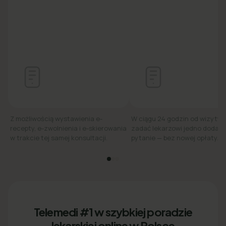
Z możliwością wystawienia e-
W ciągu 24 godzin od wizyty
recepty, e-zwolnienia i e-skierowania
zadać lekarzowi jedno dodat
w trakcie tej samej konsultacji.
pytanie — bez nowej opłaty.
Telemedi #1 w szybkiej poradzie
lekarskiej online w Polsce