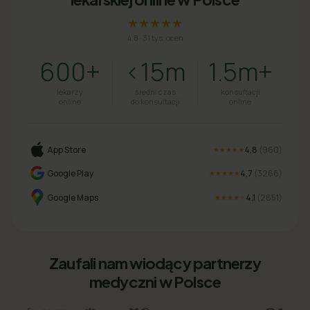
★★★★★
4.8
·
31 tys. ocen
600+
<15m
1.5m+
lekarzy
średni czas
konsultacji
online
do konsultacji
online
App Store
4,8
(
960
)
★★★★★
Google Play
4,7
(
3266
)
★★★★★
Google Maps
4,1
(
2851
)
★★★★
★
Zaufali nam wiodący partnerzy
medyczni w Polsce