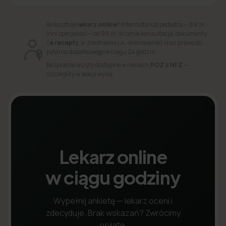
Ile kosztuje
lekarz online
? Internista lub pediatra — 89 zł.
Inni specjaliści — od 99 zł. W cenie konsultacja, dokumenty
(
e recepty
, e-zwolnienie L4, skierowanie) oraz prawo do
pytania dodatkowego w ciągu 24 godzin.
Bezpłatne wizyty dostępne w ramach
POZ z NFZ
—
szczegóły w sekcji wyżej.
Lekarz online
w ciągu godziny
Wypełnij ankietę — lekarz oceni i
zdecyduje. Brak wskazań? Zwrócimy
opłatę.