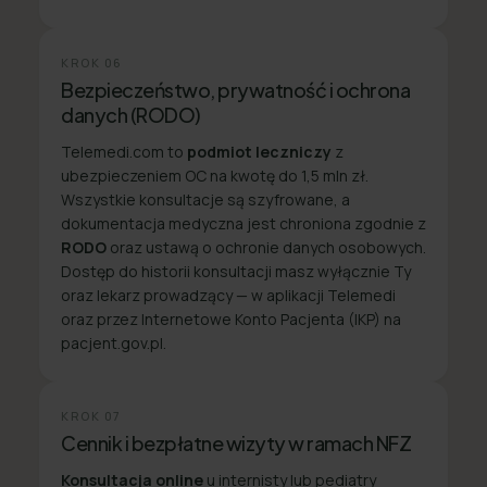
KROK
06
Bezpieczeństwo, prywatność i ochrona
danych (RODO)
Telemedi.com to
podmiot leczniczy
z
ubezpieczeniem OC na kwotę do 1,5 mln zł.
Wszystkie konsultacje są szyfrowane, a
dokumentacja medyczna jest chroniona zgodnie z
RODO
oraz ustawą o ochronie danych osobowych.
Dostęp do historii konsultacji masz wyłącznie Ty
oraz lekarz prowadzący — w aplikacji Telemedi
oraz przez Internetowe Konto Pacjenta (IKP) na
pacjent.gov.pl.
KROK
07
Cennik i bezpłatne wizyty w ramach NFZ
Konsultacja online
u internisty lub pediatry