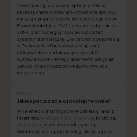
zrealizujesz ją w dowolnej aptece w Polsce.
Recepta online wystawiana w trakcie teleporady
ma taką samą moc prawną jak recepta papierowa.
E-zwolnienie L4
(e-ZLA) trafia automatycznie do
ZUS-u oraz Twojego pracodawcy poprzez
systemy informatyczne. E-skierowanie pojawia się
w Twoim koncie Pacjenta oraz w aplikacji
mObywatel i na portalu pacjent.gov.pl. O
wystawieniu konkretnego dokumentu decyduje
zawsze lekarz po przeprowadzeniu wywiadu
medycznego.
KROK
04
Jakie specjalizacje są dostępne online?
W Telemedi konsultację online udzielają:
lekarz
internista
,
lekarz pediatra
,
ginekolog
, kardiolog,
dermatolog
, psychiatra, endokrynolog,
diabetolog, urolog, pulmonolog, alergolog oraz