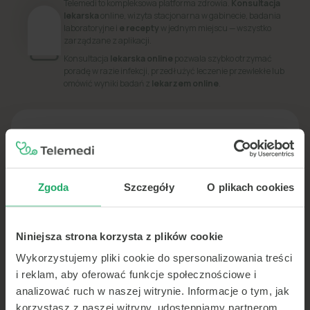
Telemedi to kompleksowa platforma zdrowia.
Konsultacja
lekarska
online, wizyta stacjonarna w gabinecie, badania
laboratoryjne i
e recepty
w jednym miejscu — wszystko
zarządzane z aplikacji.
Konsultacja
lekarska online
pozwala szybko otrzymać
poradę w razie infekcji, przedłużyć leczenie przewlekłe lub
omówić wyniki badań z
lekarzem online
.
PORADNIK
Dowiedz się więcej o swoim zdrowiu
Zgoda
Szczegóły
O plikach cookies
Niniejsza strona korzysta z plików cookie
Wykorzystujemy pliki cookie do spersonalizowania treści
i reklam, aby oferować funkcje społecznościowe i
analizować ruch w naszej witrynie. Informacje o tym, jak
korzystasz z naszej witryny, udostępniamy partnerom