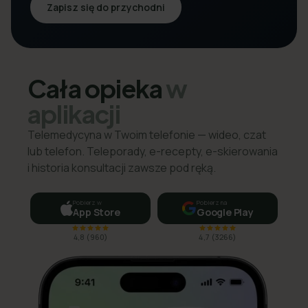
Zapisz się do przychodni
Cała opieka
w
aplikacji
Telemedycyna w Twoim telefonie — wideo, czat
lub telefon. Teleporady, e-recepty, e-skierowania
i historia konsultacji zawsze pod ręką.
Pobierz w
Pobierz na
App Store
Google Play
4,8
(
960
)
4,7
(
3266
)