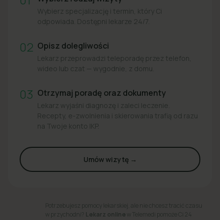
Wybierz specjalizację i termin, który Ci
odpowiada. Dostępni lekarze 24/7.
02
Opisz dolegliwości
Lekarz przeprowadzi teleporadę przez telefon,
wideo lub czat — wygodnie, z domu.
03
Otrzymaj poradę oraz dokumenty
Lekarz wyjaśni diagnozę i zaleci leczenie.
Recepty, e-zwolnienia i skierowania trafią od razu
na Twoje konto IKP.
Umów wizytę →
Potrzebujesz pomocy lekarskiej, ale nie chcesz tracić czasu
w przychodni?
Lekarz online
w Telemedi pomoże Ci 24