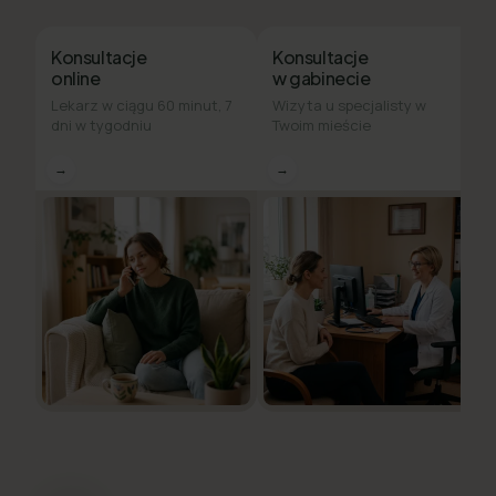
Konsultacje
Konsultacje
online
w gabinecie
Lekarz w ciągu 60 minut, 7
Wizyta u specjalisty w
dni w tygodniu
Twoim mieście
→
→