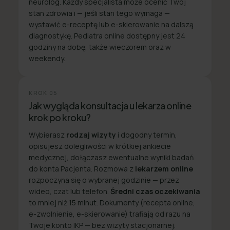
neurolog. Każdy specjalista może ocenić Twój
stan zdrowia i — jeśli stan tego wymaga —
wystawić e-receptę lub e-skierowanie na dalszą
diagnostykę. Pediatra online dostępny jest 24
godziny na dobę, także wieczorem oraz w
weekendy.
KROK
05
Jak wygląda konsultacja u lekarza online
krok po kroku?
Wybierasz
rodzaj wizyty
i dogodny termin,
opisujesz dolegliwości w krótkiej ankiecie
medycznej, dołączasz ewentualne wyniki badań
do konta Pacjenta. Rozmowa z
lekarzem online
rozpoczyna się o wybranej godzinie — przez
wideo, czat lub telefon.
Średni czas oczekiwania
to mniej niż 15 minut. Dokumenty (recepta online,
e-zwolnienie, e-skierowanie) trafiają od razu na
Twoje konto IKP — bez wizyty stacjonarnej.