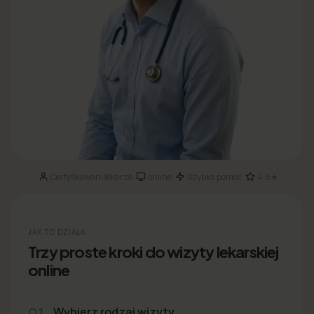
Certyfikowani lekarze
online
Szybka pomoc
4.8★
·
·
·
JAK TO DZIAŁA
Trzy proste kroki do wizyty lekarskiej
online
01
Wybierz rodzaj wizyty