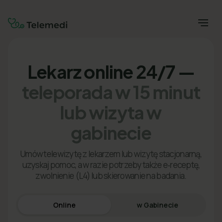
Lekarz online 24/7 —
teleporada w 15 minut
lub wizyta w
gabinecie
Umów telewizytę z lekarzem lub wizytę stacjonarną,
uzyskaj pomoc, a w razie potrzeby także e‑receptę,
zwolnienie (L4) lub skierowanie na badania.
Online
w Gabinecie