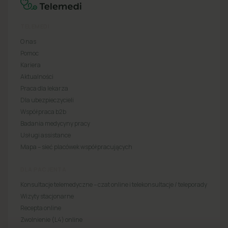
TELEMEDI
O nas
Pomoc
Kariera
Aktualności
Praca dla lekarza
Dla ubezpieczycieli
Współpraca b2b
Badania medycyny pracy
Usługi assistance
Mapa – sieć placówek współpracujących
DLA PACJENTA
Konsultacje telemedyczne – czat online i telekonsultacje / teleporady
Wizyty stacjonarne
Recepta online
Zwolnienie (L4) online