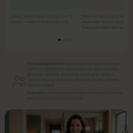
Lekarz pierwszego kontaktu w 15
Nowa recepta lub przedłuż
minut — wideo, telefon lub czat.
leków bez wizyty osobiście.
Dokument SMS-em lub e-ma
Konsultacja lekarska
online sprawdza się przy szerokim
spektrum specjalizacji. Lekarz internista, lekarz pediatra,
ginekolog, kardiolog, dermatolog, psychiatra — każdy z
naszych lekarzy może ocenić Twój stan zdrowia w trakcie
wideokonsultacji.
E receptę
lub e-skierowanie wystawi w tej samej rozmowie,
jeśli zebrany wywiad to uzasadnia.