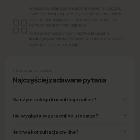
Świadomość
stanu zdrowia
to fundament skutecznej
konsultacji lekarskiej. W naszym poradniku znajdziesz
rzetelne informacje o najczęstszych chorobach — od
skórnych po Hashimoto i depresję.
Po lekturze możesz umówić wizytę z
lekarzem
medycyny rodzinnej
Telemedi i porozmawiać o swoich
objawach — online, bez kolejki.
KONSULTACJA ONLINE
Najczęściej zadawane pytania
Na czym polega konsultacja online?
Jak wygląda wizyta online u lekarza?
Ile trwa konsultacja on-line?