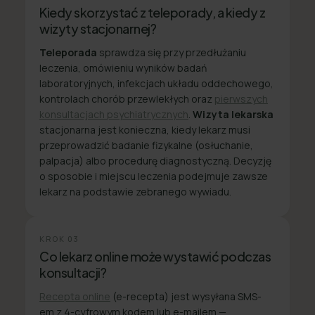
Kiedy skorzystać z teleporady, a kiedy z
wizyty stacjonarnej?
Teleporada
sprawdza się przy przedłużaniu
leczenia, omówieniu wyników badań
laboratoryjnych, infekcjach układu oddechowego,
kontrolach chorób przewlekłych oraz
pierwszych
konsultacjach psychiatrycznych
.
Wizyta lekarska
stacjonarna jest konieczna, kiedy lekarz musi
przeprowadzić badanie fizykalne (osłuchanie,
palpacja) albo procedurę diagnostyczną. Decyzję
o sposobie i miejscu leczenia podejmuje zawsze
lekarz na podstawie zebranego wywiadu.
KROK
03
Co lekarz online może wystawić podczas
konsultacji?
Recepta online
(e-recepta) jest wysyłana SMS-
em z 4-cyfrowym kodem lub e-mailem —