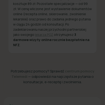
kosztuje 89 zł. Pozostałe specjalizacje — od 99
zł. W cenę wliczone jest wystawienie dokumentów
online (recepta online, skierowanie, zwolnienie
lekarskie) oraz prawo do zadania jednego pytania
w ciągu 24 godzin od konsultacji. Po
zadeklarowaniu naszej przychodni partnerskiej
jako swojego
lekarza POZ
otrzymujesz
3
darmowe wizyty online rocznie bezpłatnie na
NFZ
.
Potrzebujesz pomocy? Sprawdź
centrum pomocy
Telemedi
— odpowiedzi na najczęstsze pytania o
konsultacje, e-receptę i zwolnienia.
+48 22 357 49 49