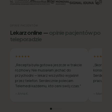
OPINIE PACJENTÓW
Lekarz online —
opinie pacjentów po
teleporadzie
★★★★★
★★★★★
„Recepta była gotowa jeszcze w trakcie
„Skorzysta
rozmowy. Nie musiałam jechać do
konsultacja
przychodni — lekarz wszystko wyjaśnił
Serdecznie
przez telefon. Serdecznie polecam
pracuje zda
Telemedi każdemu, kto ceni swój czas."
— Anna K.
— Marcin W.