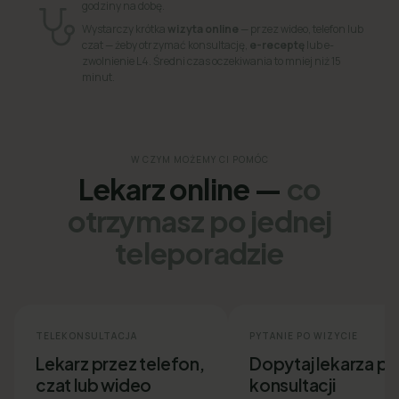
godziny na dobę.
Wystarczy krótka
wizyta online
— przez wideo, telefon lub
czat — żeby otrzymać konsultację,
e-receptę
lub e-
zwolnienie L4. Średni czas oczekiwania to mniej niż 15
minut.
W CZYM MOŻEMY CI POMÓC
Lekarz online —
co
otrzymasz po jednej
teleporadzie
TELEKONSULTACJA
PYTANIE PO WIZYCIE
Lekarz przez telefon,
Dopytaj lekarza p
czat lub wideo
konsultacji