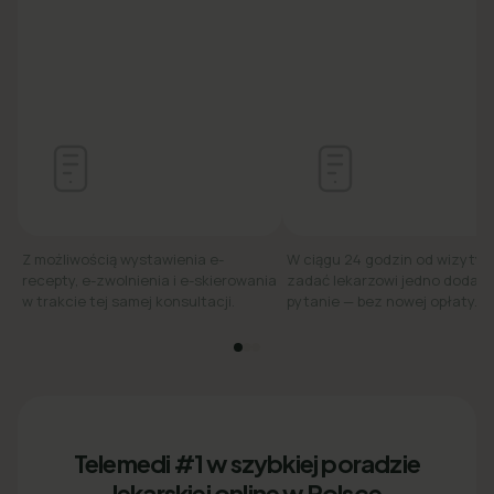
Z możliwością wystawienia e-
W ciągu 24 godzin od wizyty
recepty, e-zwolnienia i e-skierowania
zadać lekarzowi jedno dodat
w trakcie tej samej konsultacji.
pytanie — bez nowej opłaty.
Telemedi #1 w szybkiej poradzie
lekarskiej online w Polsce