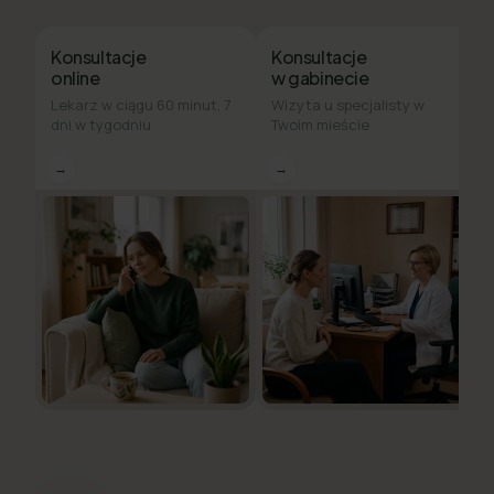
Konsultacje
Konsultacje
online
w gabinecie
Lekarz w ciągu 60 minut, 7
Wizyta u specjalisty w
dni w tygodniu
Twoim mieście
→
→