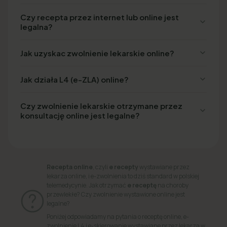
Czy recepta przez internet lub online jest
legalna?
Jak uzyskac zwolnienie lekarskie online?
Jak działa L4 (e-ZLA) online?
Czy zwolnienie lekarskie otrzymane przez
konsultację online jest legalne?
Recepta online
, czyli
e recepty
wystawiane przez
lekarza online, i e-zwolnienia to dziś standard w polskiej
telemedycynie. Jak otrzymać
e receptę
na choroby
przewlekłe? Czy zwolnienie wystawione online jest
legalne?
Poniżej odpowiadamy na pytania o receptę online, e-
zwolnienie L4 i e-skierowanie wystawiane przez lekarza w