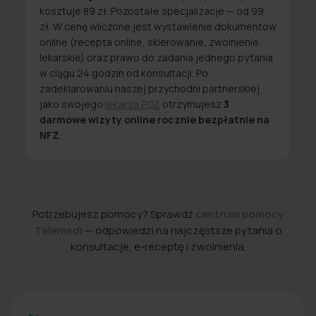
kosztuje 89 zł. Pozostałe specjalizacje — od 99
zł. W cenę wliczone jest wystawienie dokumentów
online (recepta online, skierowanie, zwolnienie
lekarskie) oraz prawo do zadania jednego pytania
w ciągu 24 godzin od konsultacji. Po
zadeklarowaniu naszej przychodni partnerskiej
jako swojego
lekarza POZ
otrzymujesz
3
darmowe wizyty online rocznie bezpłatnie na
NFZ
.
Potrzebujesz pomocy? Sprawdź
centrum pomocy
Telemedi
— odpowiedzi na najczęstsze pytania o
konsultacje, e-receptę i zwolnienia.
+48 22 357 49 49