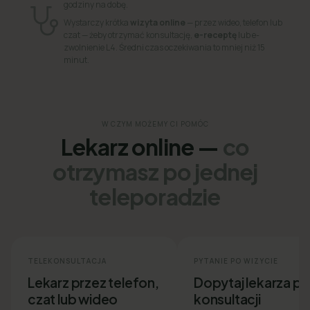
godziny na dobę.
Wystarczy krótka
wizyta online
— przez wideo, telefon lub
czat — żeby otrzymać konsultację,
e-receptę
lub e-
zwolnienie L4. Średni czas oczekiwania to mniej niż 15
minut.
W CZYM MOŻEMY CI POMÓC
Lekarz online —
co
otrzymasz po jednej
teleporadzie
TELEKONSULTACJA
PYTANIE PO WIZYCIE
Lekarz przez telefon,
Dopytaj lekarza p
czat lub wideo
konsultacji