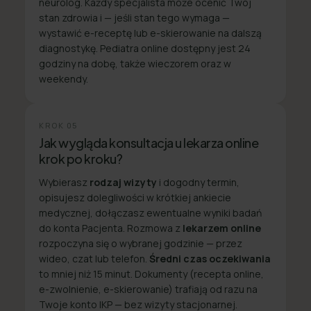
neurolog. Każdy specjalista może ocenić Twój
stan zdrowia i — jeśli stan tego wymaga —
wystawić e-receptę lub e-skierowanie na dalszą
diagnostykę. Pediatra online dostępny jest 24
godziny na dobę, także wieczorem oraz w
weekendy.
KROK
05
Jak wygląda konsultacja u lekarza online
krok po kroku?
Wybierasz
rodzaj wizyty
i dogodny termin,
opisujesz dolegliwości w krótkiej ankiecie
medycznej, dołączasz ewentualne wyniki badań
do konta Pacjenta. Rozmowa z
lekarzem online
rozpoczyna się o wybranej godzinie — przez
wideo, czat lub telefon.
Średni czas oczekiwania
to mniej niż 15 minut. Dokumenty (recepta online,
e-zwolnienie, e-skierowanie) trafiają od razu na
Twoje konto IKP — bez wizyty stacjonarnej.