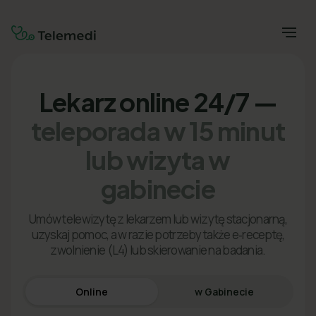
Lekarz online 24/7 —
teleporada w 15 minut
lub wizyta w
gabinecie
Umów telewizytę z lekarzem lub wizytę stacjonarną,
uzyskaj pomoc, a w razie potrzeby także e‑receptę,
zwolnienie (L4) lub skierowanie na badania.
Online
w Gabinecie