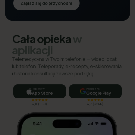
Zapisz się do przychodni
Cała opieka
w
aplikacji
Telemedycyna w Twoim telefonie — wideo, czat
lub telefon. Teleporady, e-recepty, e-skierowania
i historia konsultacji zawsze pod ręką.
Pobierz w
Pobierz na
App Store
Google Play
4,8
(
960
)
4,7
(
3266
)