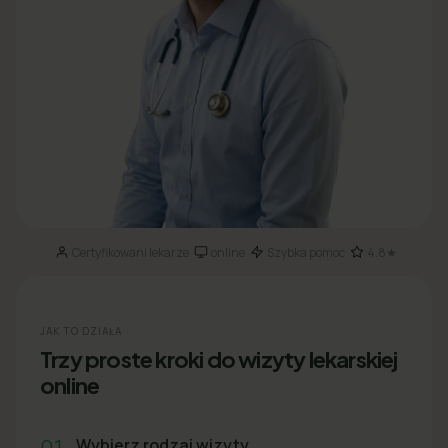
Certyfikowani lekarze
online
Szybka pomoc
4.8★
·
·
·
JAK TO DZIAŁA
Trzy proste kroki do wizyty lekarskiej
online
01
Wybierz rodzaj wizyty