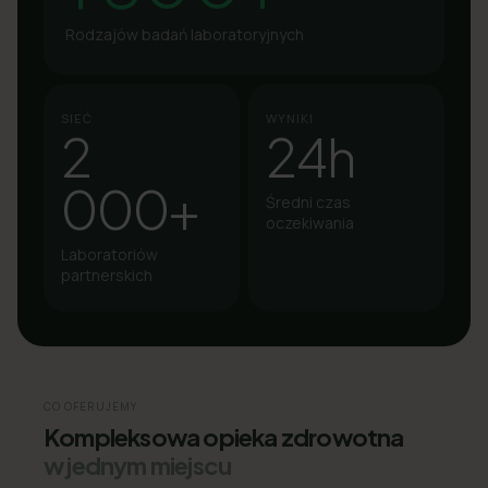
Rodzajów badań laboratoryjnych
SIEĆ
WYNIKI
2
24h
000+
Średni czas
oczekiwania
Laboratoriów
partnerskich
CO OFERUJEMY
Kompleksowa opieka zdrowotna
w jednym miejscu