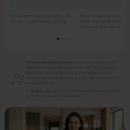
Lekarz pierwszego kontaktu w 15
Nowa recepta lub przedłuż
minut — wideo, telefon lub czat.
leków bez wizyty osobiście.
Dokument SMS-em lub e-ma
Konsultacja lekarska
online sprawdza się przy szerokim
spektrum specjalizacji. Lekarz internista, lekarz pediatra,
ginekolog, kardiolog, dermatolog, psychiatra — każdy z
naszych lekarzy może ocenić Twój stan zdrowia w trakcie
wideokonsultacji.
E receptę
lub e-skierowanie wystawi w tej samej rozmowie,
jeśli zebrany wywiad to uzasadnia.