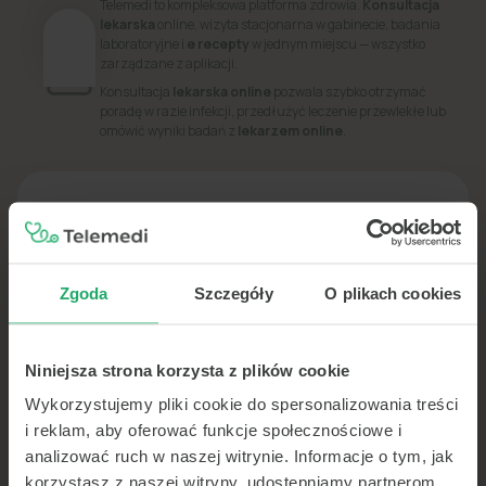
Telemedi to kompleksowa platforma zdrowia.
Konsultacja
lekarska
online, wizyta stacjonarna w gabinecie, badania
laboratoryjne i
e recepty
w jednym miejscu — wszystko
zarządzane z aplikacji.
Konsultacja
lekarska online
pozwala szybko otrzymać
poradę w razie infekcji, przedłużyć leczenie przewlekłe lub
omówić wyniki badań z
lekarzem online
.
PORADNIK
Dowiedz się więcej o swoim zdrowiu
Zgoda
Szczegóły
O plikach cookies
Niniejsza strona korzysta z plików cookie
Wykorzystujemy pliki cookie do spersonalizowania treści
i reklam, aby oferować funkcje społecznościowe i
analizować ruch w naszej witrynie. Informacje o tym, jak
korzystasz z naszej witryny, udostępniamy partnerom