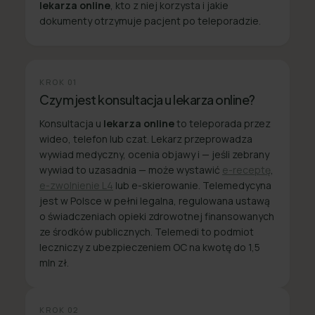
lekarza online
, kto z niej korzysta i jakie
dokumenty otrzymuje pacjent po teleporadzie.
KROK
01
Czym jest konsultacja u lekarza online?
Konsultacja u
lekarza online
to teleporada przez
wideo, telefon lub czat. Lekarz przeprowadza
wywiad medyczny, ocenia objawy i — jeśli zebrany
wywiad to uzasadnia — może wystawić
e-receptę
,
e-zwolnienie L4
lub e-skierowanie. Telemedycyna
jest w Polsce w pełni legalna, regulowana ustawą
o świadczeniach opieki zdrowotnej finansowanych
ze środków publicznych. Telemedi to podmiot
leczniczy z ubezpieczeniem OC na kwotę do 1,5
mln zł.
KROK
02