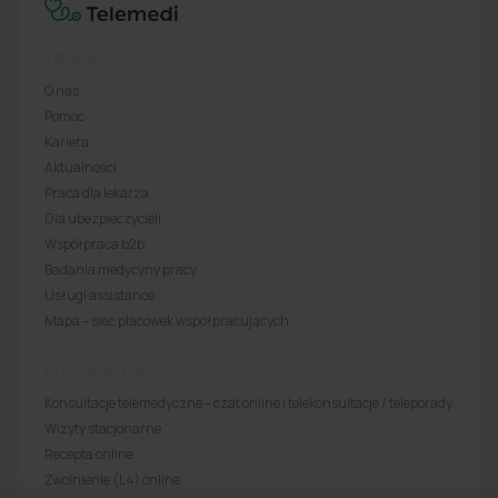
TELEMEDI
O nas
Pomoc
Kariera
Aktualności
Praca dla lekarza
Dla ubezpieczycieli
Współpraca b2b
Badania medycyny pracy
Usługi assistance
Mapa – sieć placówek współpracujących
DLA PACJENTA
Konsultacje telemedyczne – czat online i telekonsultacje / teleporady
Wizyty stacjonarne
Recepta online
Zwolnienie (L4) online