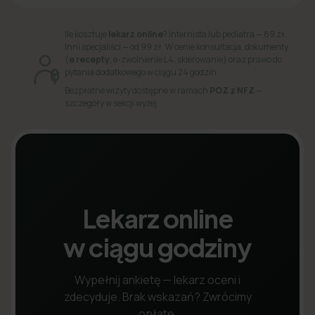
Ile kosztuje
lekarz online
? Internista lub pediatra — 89 zł.
Inni specjaliści — od 99 zł. W cenie konsultacja, dokumenty
(
e recepty
, e-zwolnienie L4, skierowanie) oraz prawo do
pytania dodatkowego w ciągu 24 godzin.
Bezpłatne wizyty dostępne w ramach
POZ z NFZ
—
szczegóły w sekcji wyżej.
Lekarz online
w ciągu godziny
Wypełnij ankietę — lekarz oceni i
zdecyduje. Brak wskazań? Zwrócimy
opłatę.