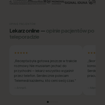
OPINIE PACJENTÓW
Lekarz online —
opinie pacjentów po
teleporadzie
★★★★★
★★★★★
„Recepta była gotowa jeszcze w trakcie
„Skorzysta
rozmowy. Nie musiałam jechać do
konsultacja
przychodni — lekarz wszystko wyjaśnił
Serdecznie
przez telefon. Serdecznie polecam
pracuje zda
Telemedi każdemu, kto ceni swój czas."
— Anna K.
— Marcin W.