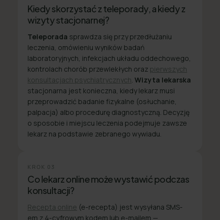
Kiedy skorzystać z teleporady, a kiedy z
wizyty stacjonarnej?
Teleporada
sprawdza się przy przedłużaniu
leczenia, omówieniu wyników badań
laboratoryjnych, infekcjach układu oddechowego,
kontrolach chorób przewlekłych oraz
pierwszych
konsultacjach psychiatrycznych
.
Wizyta lekarska
stacjonarna jest konieczna, kiedy lekarz musi
przeprowadzić badanie fizykalne (osłuchanie,
palpacja) albo procedurę diagnostyczną. Decyzję
o sposobie i miejscu leczenia podejmuje zawsze
lekarz na podstawie zebranego wywiadu.
KROK
03
Co lekarz online może wystawić podczas
konsultacji?
Recepta online
(e-recepta) jest wysyłana SMS-
em z 4-cyfrowym kodem lub e-mailem —