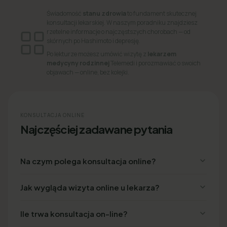
Świadomość
stanu zdrowia
to fundament skutecznej
konsultacji lekarskiej. W naszym poradniku znajdziesz
rzetelne informacje o najczęstszych chorobach — od
skórnych po Hashimoto i depresję.
Po lekturze możesz umówić wizytę z
lekarzem
medycyny rodzinnej
Telemedi i porozmawiać o swoich
objawach — online, bez kolejki.
KONSULTACJA ONLINE
Najczęściej zadawane pytania
Na czym polega konsultacja online?
Jak wygląda wizyta online u lekarza?
Ile trwa konsultacja on-line?