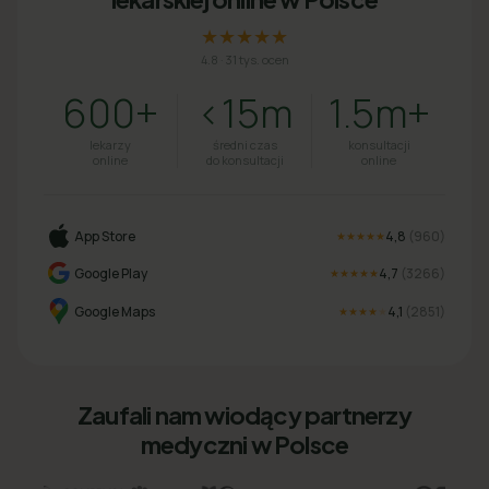
★★★★★
4.8
·
31 tys. ocen
600+
<15m
1.5m+
lekarzy
średni czas
konsultacji
online
do konsultacji
online
App Store
4,8
(
960
)
★★★★★
Google Play
4,7
(
3266
)
★★★★★
Google Maps
4,1
(
2851
)
★★★★
★
Zaufali nam wiodący partnerzy
medyczni w Polsce