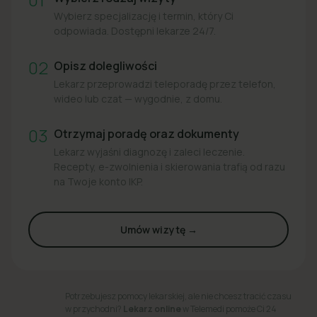
Wybierz specjalizację i termin, który Ci
odpowiada. Dostępni lekarze 24/7.
02
Opisz dolegliwości
Lekarz przeprowadzi teleporadę przez telefon,
wideo lub czat — wygodnie, z domu.
03
Otrzymaj poradę oraz dokumenty
Lekarz wyjaśni diagnozę i zaleci leczenie.
Recepty, e-zwolnienia i skierowania trafią od razu
na Twoje konto IKP.
Umów wizytę →
Potrzebujesz pomocy lekarskiej, ale nie chcesz tracić czasu
w przychodni?
Lekarz online
w Telemedi pomoże Ci 24