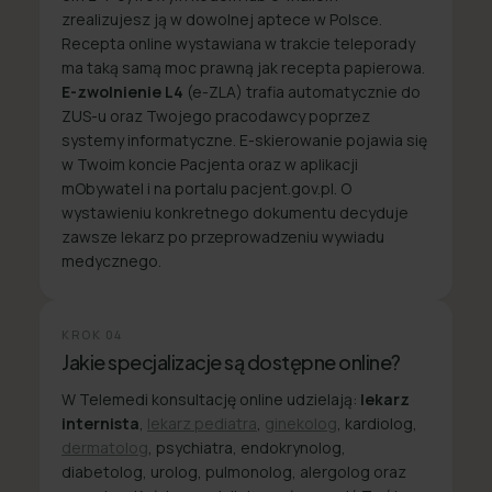
zrealizujesz ją w dowolnej aptece w Polsce.
Recepta online wystawiana w trakcie teleporady
ma taką samą moc prawną jak recepta papierowa.
E-zwolnienie L4
(e-ZLA) trafia automatycznie do
ZUS-u oraz Twojego pracodawcy poprzez
systemy informatyczne. E-skierowanie pojawia się
w Twoim koncie Pacjenta oraz w aplikacji
mObywatel i na portalu pacjent.gov.pl. O
wystawieniu konkretnego dokumentu decyduje
zawsze lekarz po przeprowadzeniu wywiadu
medycznego.
KROK
04
Jakie specjalizacje są dostępne online?
W Telemedi konsultację online udzielają:
lekarz
internista
,
lekarz pediatra
,
ginekolog
, kardiolog,
dermatolog
, psychiatra, endokrynolog,
diabetolog, urolog, pulmonolog, alergolog oraz