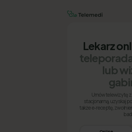
Lekarz on
teleporada
lub w
gabi
Umów telewizytę z 
stacjonarną, uzyskaj p
także e‑receptę, zwolnien
bad
Online