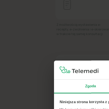
Z możliwością wystawienia e-
recepty, e-zwolnienia i e-skierowa
w trakcie tej samej konsultacji.
Telem
Zgoda
600+
Niniejsza strona korzysta z
lekarzy
online