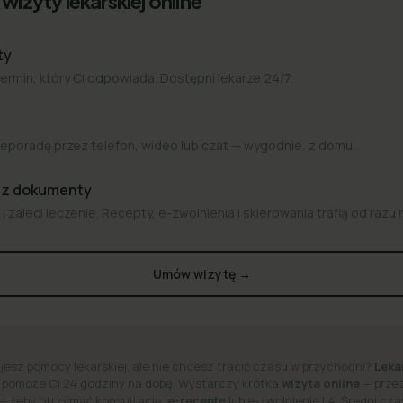
wizyty lekarskiej online
ty
termin, który Ci odpowiada. Dostępni lekarze 24/7.
eporadę przez telefon, wideo lub czat — wygodnie, z domu.
az dokumenty
i zaleci leczenie. Recepty, e-zwolnienia i skierowania trafią od razu 
Umów wizytę →
jesz pomocy lekarskiej, ale nie chcesz tracić czasu w przychodni?
Leka
 pomoże Ci 24 godziny na dobę.
Wystarczy krótka
wizyta online
— przez
 — żeby otrzymać konsultację,
e-receptę
lub e-zwolnienie L4. Średni cz