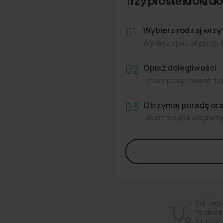
Trzy proste kroki do 
01
Wybierz rodzaj wizy
Wybierz specjalizację i 
02
Opisz dolegliwości
Lekarz przeprowadzi tel
03
Otrzymaj poradę or
Lekarz wyjaśni diagnozę 
Potrzebu
Telemedi
lub czat