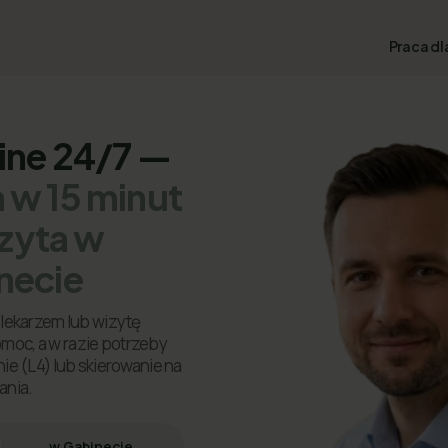
Praca dl
line 24/7 —
 w 15 minut
izyta w
necie
lekarzem lub wizytę
omoc, a w razie potrzeby
ie (L4) lub skierowanie na
ania.
w Gabinecie