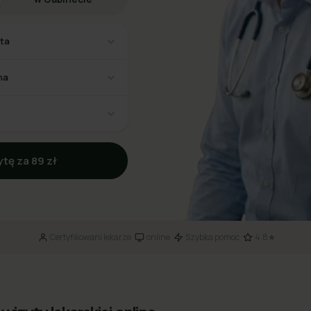
sta
na
tę za 89 zł
Certyfikowani lekarze
online
Szybka pomoc
4.8★
·
·
·