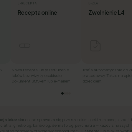
E-RECEPTA
E-ZLA
Recepta online
Zwolnienie L4
15
Nowa recepta lub przedłużenie
Trafia automatycznie do Z
leków bez wizyty osobiście.
pracodawcy. Także na opie
Dokument SMS-em lub e-mailem.
dzieckiem.
cja lekarska
online sprawdza się przy szerokim spektrum specjalizacji. 
ediatra, ginekolog, kardiolog, dermatolog, psychiatra — każdy z naszych
wój stan zdrowia w trakcie wideokonsultacji.
E receptę
lub e-skierowanie