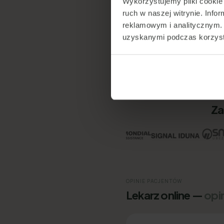
Wykorzystujemy pliki cookie 
ruch w naszej witrynie. Inf
reklamowym i analitycznym. 
App Store
uzyskanymi podczas korzysta
Google Play
Google Maps
Za
OPINIE PACJENTÓW
Lekarz online —
opi