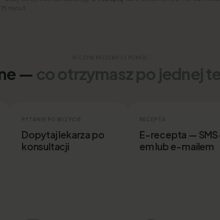
 15 minut.
W CZYM MOŻEMY CI POMÓC
ine —
co otrzymasz po jednej t
PYTANIE PO WIZYCIE
RECEPTA
Dopytaj lekarza po
E-recepta — SMS
konsultacji
em lub e-mailem