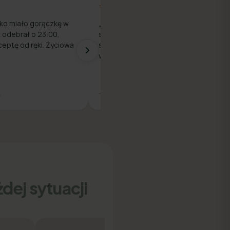
★★★★★
ko miało gorączkę w
„Prosty proces — rejestracja,
z odebrał o 23:00,
szybka rozmowa z lekarzem i e-
ceptę od ręki. Życiowa
skierowanie na badania. Wszystko
w jednym miejscu."
.
— Piotr M.
dej sytuacji