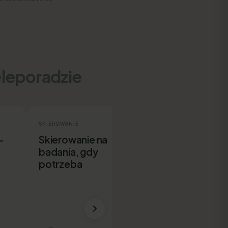
eleporadzie
SKIEROWANIE
ZWOLNIENIE
-
Skierowanie na
E-ZLA bez
badania, gdy
wychodzenia 
potrzeba