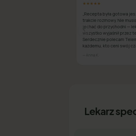
★★★★★
„Recepta była gotowa jes
trakcie rozmowy. Nie musi
jechać do przychodni — le
wszystko wyjaśnił przez te
Serdecznie polecam Tele
każdemu, kto ceni swój cz
— Anna K.
Lekarz spec