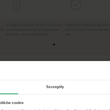
W ciągu 24 godzin od wizyty możesz
Zrealizuj w dowolnej aptece.
nia
zadać lekarzowi jedno dodatkowe
wizyty osobiście, bez papierk
pytanie — bez nowej opłaty.
ręki.
edi #1 w szybkiej poradzie lekarskiej online w 
★★★★★
4.8
·
31 tys. ocen
Szczegóły
<15m
 plików cookie
średni czas
do konsultacji