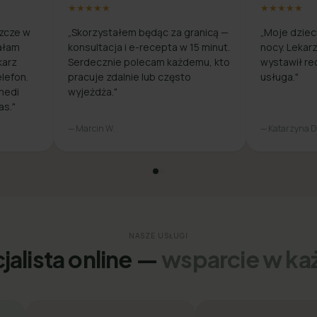
★★★★★
★★★★★
zcze w
„Skorzystałem będąc za granicą —
„Moje dziec
ałam
konsultacja i e-recepta w 15 minut.
nocy. Lekar
karz
Serdecznie polecam każdemu, kto
wystawił re
lefon.
pracuje zdalnie lub często
usługa."
medi
wyjeżdża."
as."
— Marcin W.
— Katarzyna D
NASZE USŁUGI
jalista online —
wsparcie w każ