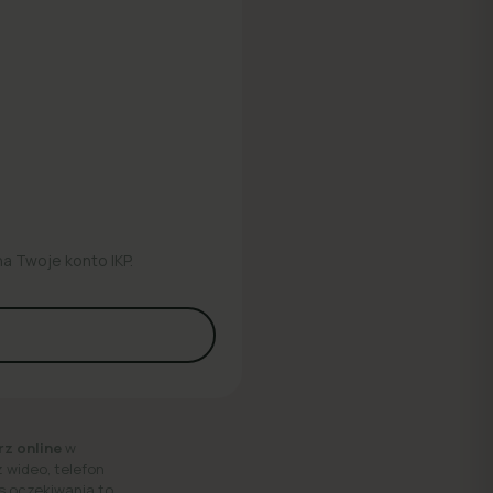
na Twoje konto IKP.
rz online
w
 wideo, telefon
as oczekiwania to