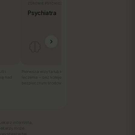
ZDROWIE PSYCHICZNE
ZDROWIE KOBIET
Psychiatra
Ginekolog
US i
Pierwsza wizyta lub kontynuacja
Konsultacja online — d
kę nad
leczenia — bez kolejek, w
wygodnie, z dowolneg
bezpiecznym środowisku.
Lekarz internista,
 lekarzy może
 wystawi w tej