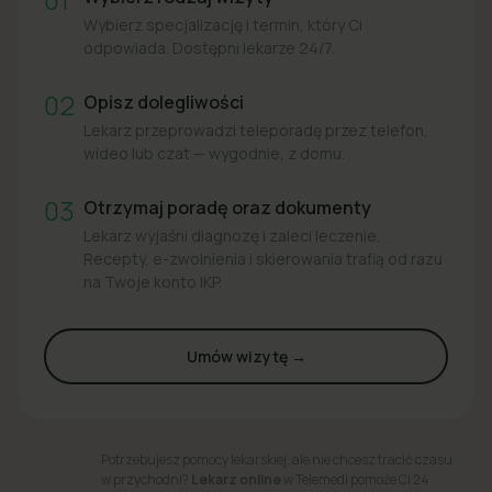
Wybierz specjalizację i termin, który Ci
odpowiada. Dostępni lekarze 24/7.
02
Opisz dolegliwości
Lekarz przeprowadzi teleporadę przez telefon,
wideo lub czat — wygodnie, z domu.
03
Otrzymaj poradę oraz dokumenty
Lekarz wyjaśni diagnozę i zaleci leczenie.
Recepty, e-zwolnienia i skierowania trafią od razu
na Twoje konto IKP.
Umów wizytę →
Potrzebujesz pomocy lekarskiej, ale nie chcesz tracić czasu
w przychodni?
Lekarz online
w Telemedi pomoże Ci 24