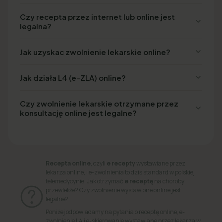
Czy recepta przez internet lub online jest
legalna?
Jak uzyskac zwolnienie lekarskie online?
Jak działa L4 (e-ZLA) online?
Czy zwolnienie lekarskie otrzymane przez
konsultację online jest legalne?
Recepta online
, czyli
e recepty
wystawiane przez
lekarza online, i e-zwolnienia to dziś standard w polskiej
telemedycynie. Jak otrzymać
e receptę
na choroby
przewlekłe? Czy zwolnienie wystawione online jest
legalne?
Poniżej odpowiadamy na pytania o receptę online, e-
zwolnienie L4 i e-skierowanie wystawiane przez lekarza w