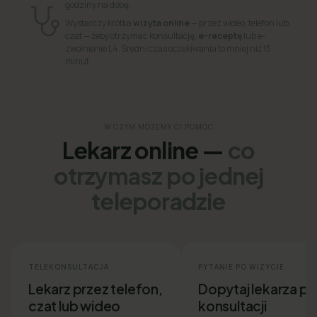
godziny na dobę.
Wystarczy krótka
wizyta online
— przez wideo, telefon lub
czat — żeby otrzymać konsultację,
e-receptę
lub e-
zwolnienie L4. Średni czas oczekiwania to mniej niż 15
minut.
W CZYM MOŻEMY CI POMÓC
Lekarz online —
co
otrzymasz po jednej
teleporadzie
TELEKONSULTACJA
PYTANIE PO WIZYCIE
Lekarz przez telefon,
Dopytaj lekarza p
czat lub wideo
konsultacji