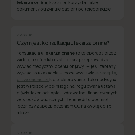
lekarza online
, kto z niej korzysta i jakie
dokumenty otrzymuje pacjent po teleporadzie.
KROK
01
Czym jest konsultacja u lekarza online?
Konsultacja u
lekarza online
to teleporada przez
wideo, telefon lub czat. Lekarz przeprowadza
wywiad medyczny, ocenia objawy i — jeśli zebrany
wywiad to uzasadnia — może wystawić
e-receptę
,
e-zwolnienie L4
lub e-skierowanie. Telemedycyna
jest w Polsce w pełni legalna, regulowana ustawą
o świadczeniach opieki zdrowotnej finansowanych
ze środków publicznych. Telemedi to podmiot
leczniczy z ubezpieczeniem OC na kwotę do 1,5
mln zł.
KROK
02