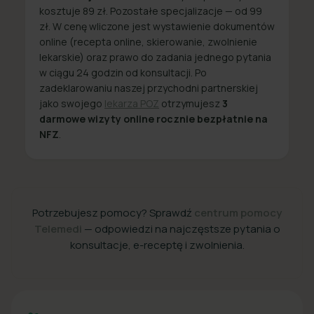
kosztuje 89 zł. Pozostałe specjalizacje — od 99
zł. W cenę wliczone jest wystawienie dokumentów
online (recepta online, skierowanie, zwolnienie
lekarskie) oraz prawo do zadania jednego pytania
w ciągu 24 godzin od konsultacji. Po
zadeklarowaniu naszej przychodni partnerskiej
jako swojego
lekarza POZ
otrzymujesz
3
darmowe wizyty online rocznie bezpłatnie na
NFZ
.
Potrzebujesz pomocy? Sprawdź
centrum pomocy
Telemedi
— odpowiedzi na najczęstsze pytania o
konsultacje, e-receptę i zwolnienia.
+48 22 357 49 49