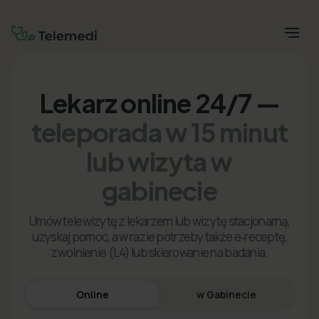
Lekarz online 24/7 —
teleporada w 15 minut
lub wizyta w
gabinecie
Umów telewizytę z lekarzem lub wizytę stacjonarną,
uzyskaj pomoc, a w razie potrzeby także e‑receptę,
zwolnienie (L4) lub skierowanie na badania.
Online
w Gabinecie