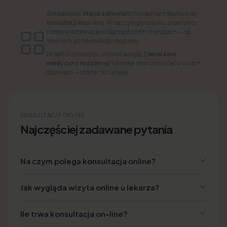
Świadomość
stanu zdrowia
to fundament skutecznej
konsultacji lekarskiej. W naszym poradniku znajdziesz
rzetelne informacje o najczęstszych chorobach — od
skórnych po Hashimoto i depresję.
Po lekturze możesz umówić wizytę z
lekarzem
medycyny rodzinnej
Telemedi i porozmawiać o swoich
objawach — online, bez kolejki.
KONSULTACJA ONLINE
Najczęściej zadawane pytania
Na czym polega konsultacja online?
Jak wygląda wizyta online u lekarza?
Ile trwa konsultacja on-line?