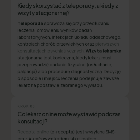
Kiedy skorzystać z teleporady, a kiedy z
wizyty stacjonarnej?
Teleporada
sprawdza się przy przedłużaniu
leczenia, omówieniu wyników badań
laboratoryjnych, infekcjach układu oddechowego,
kontrolach chorób przewlekłych oraz
pierwszych
konsultacjach psychiatrycznych
.
Wizyta lekarska
stacjonarna jest konieczna, kiedy lekarz musi
przeprowadzić badanie fizykalne (osłuchanie,
palpacja) albo procedurę diagnostyczną. Decyzję
o sposobie i miejscu leczenia podejmuje zawsze
lekarz na podstawie zebranego wywiadu.
KROK
03
Co lekarz online może wystawić podczas
konsultacji?
Recepta online
(e-recepta) jest wysyłana SMS-
em z 4-cyfrowym kodem lub e-mailem —