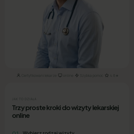
Certyfikowani lekarze
online
Szybka pomoc
4.8★
·
·
·
JAK TO DZIAŁA
Trzy proste kroki do wizyty lekarskiej
online
01
Wybierz rodzaj wizyty