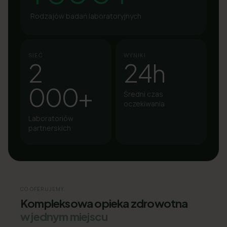
Rodzajów badań laboratoryjnych
SIEĆ
WYNIKI
2
24h
000+
Średni czas
oczekiwania
Laboratoriów
partnerskich
CO OFERUJEMY
Kompleksowa opieka zdrowotna
w jednym miejscu