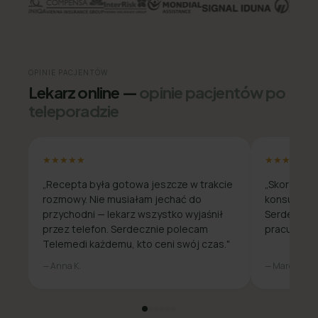
OPINIE PACJENTÓW
Lekarz online —
opinie pacjentów po
teleporadzie
★★★★★
★★★★★
„Recepta była gotowa jeszcze w trakcie
„Skorzysta
rozmowy. Nie musiałam jechać do
konsultacja
przychodni — lekarz wszystko wyjaśnił
Serdecznie
przez telefon. Serdecznie polecam
pracuje zda
Telemedi każdemu, kto ceni swój czas."
— Anna K.
— Marcin W.