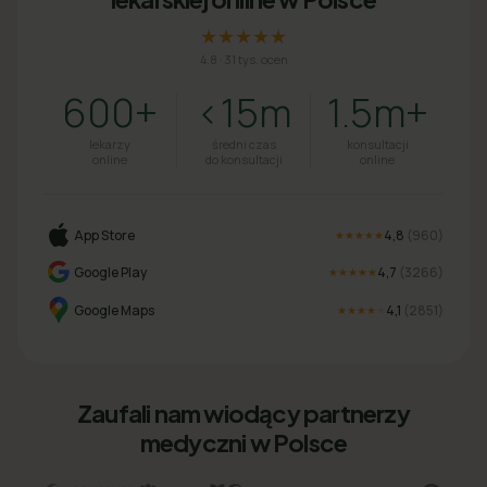
★★★★★
4.8
·
31 tys. ocen
600+
<15m
1.5m+
lekarzy
średni czas
konsultacji
online
do konsultacji
online
App Store
4,8
(
960
)
★★★★★
Google Play
4,7
(
3266
)
★★★★★
Google Maps
4,1
(
2851
)
★★★★
★
Zaufali nam wiodący partnerzy
medyczni w Polsce