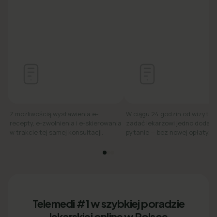
Z możliwością wystawienia e-
W ciągu 24 godzin od wizyty
recepty, e-zwolnienia i e-skierowania
zadać lekarzowi jedno dodat
w trakcie tej samej konsultacji.
pytanie — bez nowej opłaty.
Telemedi #1 w szybkiej poradzie
lekarskiej online w Polsce