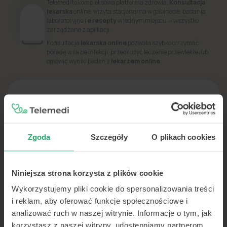
Telemedi to kompleksowa platforma zdrowia.
Konsultacja
lekarska
online, wizyta stacjonarna w gabinecie, badania
laboratoryjne i
e recepty
w jednym miejscu — wszystko
zarządzane z aplikacji.
Konsultacja
lekarska online
pozwala szybko otrzymać
poradę w razie infekcji, przedłużyć leczenie przewlekłe lub
omówić wyniki badań z
lekarzem online
.
PORADNIK
Dowiedz się więcej o swoim zdrowiu
Zgoda
Szczegóły
O plikach cookies
Niniejsza strona korzysta z plików cookie
Wykorzystujemy pliki cookie do spersonalizowania treści
i reklam, aby oferować funkcje społecznościowe i
analizować ruch w naszej witrynie. Informacje o tym, jak
korzystasz z naszej witryny, udostępniamy partnerom