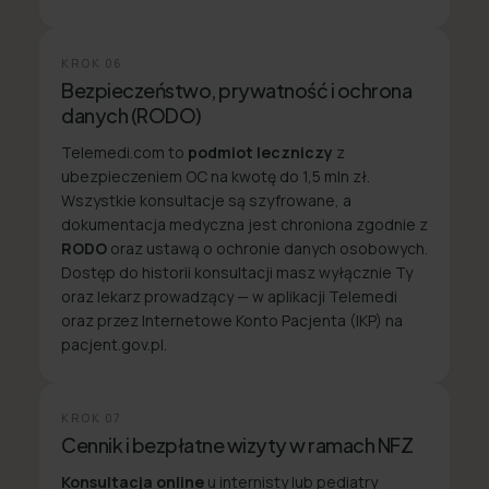
KROK
06
Bezpieczeństwo, prywatność i ochrona
danych (RODO)
Telemedi.com to
podmiot leczniczy
z
ubezpieczeniem OC na kwotę do 1,5 mln zł.
Wszystkie konsultacje są szyfrowane, a
dokumentacja medyczna jest chroniona zgodnie z
RODO
oraz ustawą o ochronie danych osobowych.
Dostęp do historii konsultacji masz wyłącznie Ty
oraz lekarz prowadzący — w aplikacji Telemedi
oraz przez Internetowe Konto Pacjenta (IKP) na
pacjent.gov.pl.
KROK
07
Cennik i bezpłatne wizyty w ramach NFZ
Konsultacja online
u internisty lub pediatry