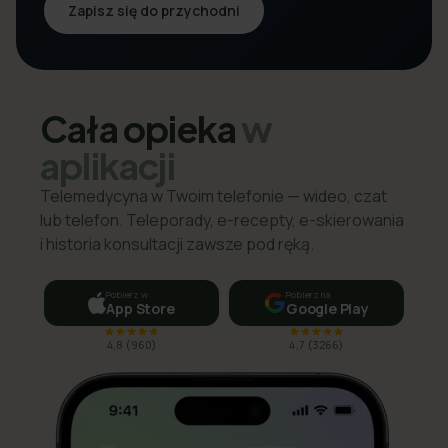
Zapisz się do przychodni
Cała opieka
w
aplikacji
Telemedycyna w Twoim telefonie — wideo, czat
lub telefon. Teleporady, e-recepty, e-skierowania
i historia konsultacji zawsze pod ręką.
Pobierz w
Pobierz na
App Store
Google Play
4,8
(
960
)
4,7
(
3266
)