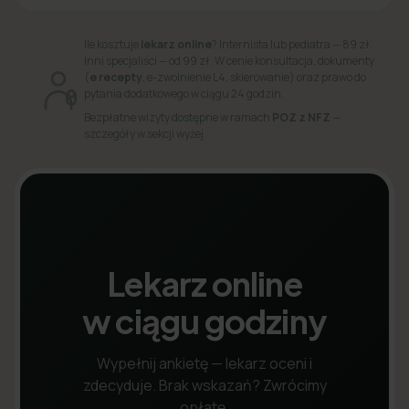
Ile kosztuje
lekarz online
? Internista lub pediatra — 89 zł.
Inni specjaliści — od 99 zł. W cenie konsultacja, dokumenty
(
e recepty
, e-zwolnienie L4, skierowanie) oraz prawo do
pytania dodatkowego w ciągu 24 godzin.
Bezpłatne wizyty dostępne w ramach
POZ z NFZ
—
szczegóły w sekcji wyżej.
Lekarz online
w ciągu godziny
Wypełnij ankietę — lekarz oceni i
zdecyduje. Brak wskazań? Zwrócimy
opłatę.