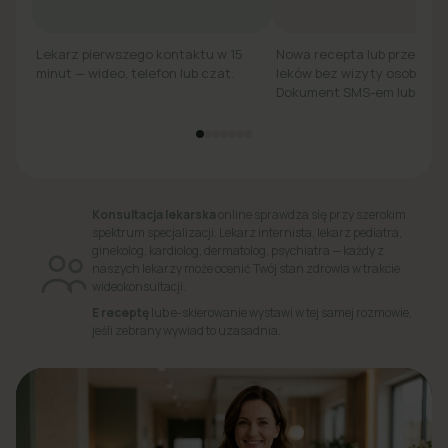
Lekarz pierwszego kontaktu w 15
Nowa recepta lub przedłuż
minut — wideo, telefon lub czat.
leków bez wizyty osobiście.
Dokument SMS-em lub e-ma
Konsultacja lekarska
online sprawdza się przy szerokim
spektrum specjalizacji. Lekarz internista, lekarz pediatra,
ginekolog, kardiolog, dermatolog, psychiatra — każdy z
naszych lekarzy może ocenić Twój stan zdrowia w trakcie
wideokonsultacji.
E receptę
lub e-skierowanie wystawi w tej samej rozmowie,
jeśli zebrany wywiad to uzasadnia.