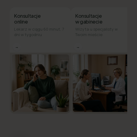
Konsultacje
Konsultacje
online
w gabinecie
Lekarz w ciągu 60 minut, 7
Wizyta u specjalisty w
dni w tygodniu
Twoim mieście
→
→