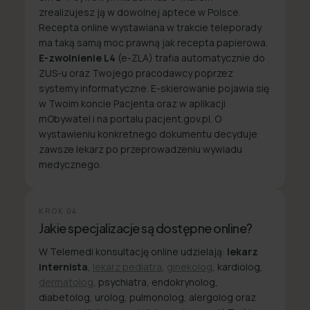
zrealizujesz ją w dowolnej aptece w Polsce.
Recepta online wystawiana w trakcie teleporady
ma taką samą moc prawną jak recepta papierowa.
E-zwolnienie L4
(e-ZLA) trafia automatycznie do
ZUS-u oraz Twojego pracodawcy poprzez
systemy informatyczne. E-skierowanie pojawia się
w Twoim koncie Pacjenta oraz w aplikacji
mObywatel i na portalu pacjent.gov.pl. O
wystawieniu konkretnego dokumentu decyduje
zawsze lekarz po przeprowadzeniu wywiadu
medycznego.
KROK
04
Jakie specjalizacje są dostępne online?
W Telemedi konsultację online udzielają:
lekarz
internista
,
lekarz pediatra
,
ginekolog
, kardiolog,
dermatolog
, psychiatra, endokrynolog,
diabetolog, urolog, pulmonolog, alergolog oraz