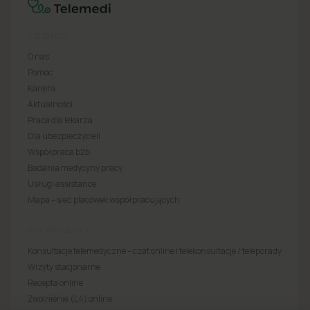
TELEMEDI
O nas
Pomoc
Kariera
Aktualności
Praca dla lekarza
Dla ubezpieczycieli
Współpraca b2b
Badania medycyny pracy
Usługi assistance
Mapa – sieć placówek współpracujących
DLA PACJENTA
Konsultacje telemedyczne – czat online i telekonsultacje / teleporady
Wizyty stacjonarne
Recepta online
Zwolnienie (L4) online