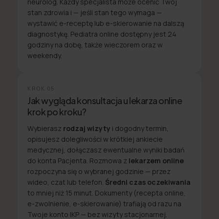
neurolog. Każdy specjalista może ocenić Twój
stan zdrowia i — jeśli stan tego wymaga —
wystawić e-receptę lub e-skierowanie na dalszą
diagnostykę. Pediatra online dostępny jest 24
godziny na dobę, także wieczorem oraz w
weekendy.
KROK
05
Jak wygląda konsultacja u lekarza online
krok po kroku?
Wybierasz
rodzaj wizyty
i dogodny termin,
opisujesz dolegliwości w krótkiej ankiecie
medycznej, dołączasz ewentualne wyniki badań
do konta Pacjenta. Rozmowa z
lekarzem online
rozpoczyna się o wybranej godzinie — przez
wideo, czat lub telefon.
Średni czas oczekiwania
to mniej niż 15 minut. Dokumenty (recepta online,
e-zwolnienie, e-skierowanie) trafiają od razu na
Twoje konto IKP — bez wizyty stacjonarnej.