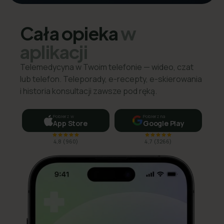
Cała opieka
w
aplikacji
Telemedycyna w Twoim telefonie — wideo, czat
lub telefon. Teleporady, e-recepty, e-skierowania
i historia konsultacji zawsze pod ręką.
Pobierz w
Pobierz na
App Store
Google Play
4,8
(
960
)
4,7
(
3266
)