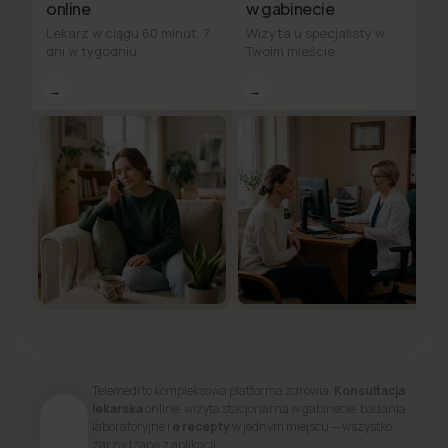
online
w gabinecie
Lekarz w ciągu 60 minut, 7
Wizyta u specjalisty w
dni w tygodniu
Twoim mieście
→
→
Telemedi to kompleksowa platforma zdrowia.
Konsultacja
lekarska
online, wizyta stacjonarna w gabinecie, badania
laboratoryjne i
e recepty
w jednym miejscu — wszystko
zarządzane z aplikacji.