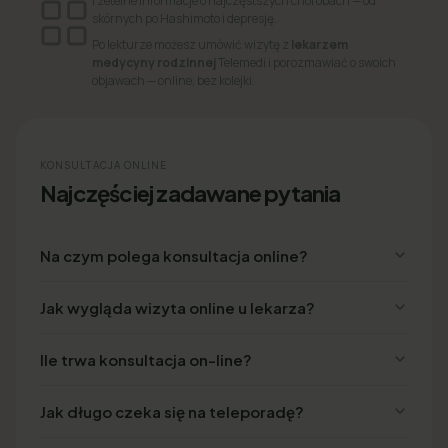
rzetelne informacje o najczęstszych chorobach — od
skórnych po Hashimoto i depresję.
Po lekturze możesz umówić wizytę z
lekarzem
medycyny rodzinnej
Telemedi i porozmawiać o swoich
objawach — online, bez kolejki.
KONSULTACJA ONLINE
Najczęściej zadawane pytania
Na czym polega konsultacja online?
Jak wygląda wizyta online u lekarza?
Ile trwa konsultacja on-line?
Jak długo czeka się na teleporadę?