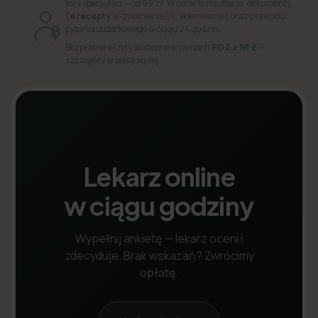
Inni specjaliści — od 99 zł. W cenie konsultacja, dokumenty
(
e recepty
, e-zwolnienie L4, skierowanie) oraz prawo do
pytania dodatkowego w ciągu 24 godzin.
Bezpłatne wizyty dostępne w ramach
POZ z NFZ
—
szczegóły w sekcji wyżej.
Lekarz online
w ciągu godziny
Wypełnij ankietę — lekarz oceni i
zdecyduje. Brak wskazań? Zwrócimy
opłatę.