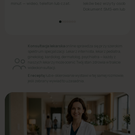
minut — wideo, telefon lub czat.
leków bez wizyty osobiście.
Dokument SMS-em lub e-ma
Konsultacja lekarska
online sprawdza się przy szerokim
spektrum specjalizacji. Lekarz internista, lekarz pediatra,
ginekolog, kardiolog, dermatolog, psychiatra — każdy z
naszych lekarzy może ocenić Twój stan zdrowia w trakcie
wideokonsultacji.
E receptę
lub e-skierowanie wystawi w tej samej rozmowie,
jeśli zebrany wywiad to uzasadnia.