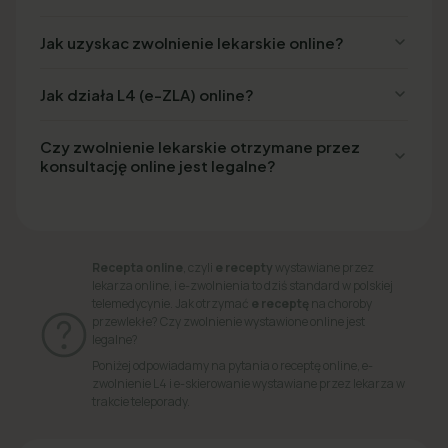
Jak uzyskac zwolnienie lekarskie online?
Jak działa L4 (e-ZLA) online?
Czy zwolnienie lekarskie otrzymane przez
konsultację online jest legalne?
Recepta online
, czyli
e recepty
wystawiane przez
lekarza online, i e-zwolnienia to dziś standard w polskiej
telemedycynie. Jak otrzymać
e receptę
na choroby
przewlekłe? Czy zwolnienie wystawione online jest
legalne?
Poniżej odpowiadamy na pytania o receptę online, e-
zwolnienie L4 i e-skierowanie wystawiane przez lekarza w
trakcie teleporady.