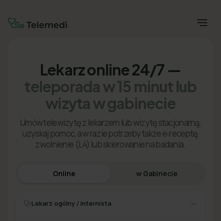
Lekarz online 24/7 —
teleporada w 15 minut lub
wizyta w gabinecie
Umów telewizytę z lekarzem lub wizytę stacjonarną,
uzyskaj pomoc, a w razie potrzeby także e‑receptę,
zwolnienie (L4) lub skierowanie na badania.
Online
w Gabinecie
Lekarz ogólny / internista