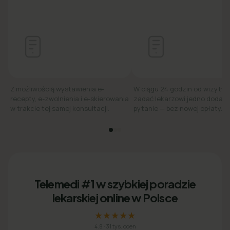
Z możliwością wystawienia e-
W ciągu 24 godzin od wizyty
recepty, e-zwolnienia i e-skierowania
zadać lekarzowi jedno dodat
w trakcie tej samej konsultacji.
pytanie — bez nowej opłaty.
Telemedi #1 w szybkiej poradzie
lekarskiej online w Polsce
★★★★★
4.8
·
31 tys. ocen