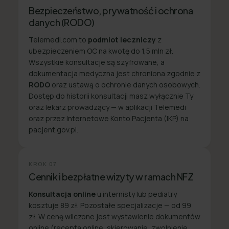
Bezpieczeństwo, prywatność i ochrona
danych (RODO)
Telemedi.com to
podmiot leczniczy
z
ubezpieczeniem OC na kwotę do 1,5 mln zł.
Wszystkie konsultacje są szyfrowane, a
dokumentacja medyczna jest chroniona zgodnie z
RODO
oraz ustawą o ochronie danych osobowych.
Dostęp do historii konsultacji masz wyłącznie Ty
oraz lekarz prowadzący — w aplikacji Telemedi
oraz przez Internetowe Konto Pacjenta (IKP) na
pacjent.gov.pl.
KROK
07
Cennik i bezpłatne wizyty w ramach NFZ
Konsultacja online
u internisty lub pediatry
kosztuje 89 zł. Pozostałe specjalizacje — od 99
zł. W cenę wliczone jest wystawienie dokumentów
online (recepta online, skierowanie, zwolnienie