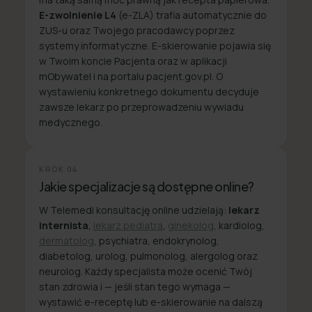
E-zwolnienie L4
(e-ZLA) trafia automatycznie do
ZUS-u oraz Twojego pracodawcy poprzez
systemy informatyczne. E-skierowanie pojawia się
w Twoim koncie Pacjenta oraz w aplikacji
mObywatel i na portalu pacjent.gov.pl. O
wystawieniu konkretnego dokumentu decyduje
zawsze lekarz po przeprowadzeniu wywiadu
medycznego.
KROK
04
Jakie specjalizacje są dostępne online?
W Telemedi konsultację online udzielają:
lekarz
internista
,
lekarz pediatra
,
ginekolog
, kardiolog,
dermatolog
, psychiatra, endokrynolog,
diabetolog, urolog, pulmonolog, alergolog oraz
neurolog. Każdy specjalista może ocenić Twój
stan zdrowia i — jeśli stan tego wymaga —
wystawić e-receptę lub e-skierowanie na dalszą