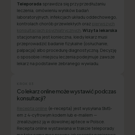
Teleporada
sprawdza się przy przedłużaniu
leczenia, omówieniu wyników badań
laboratoryjnych, infekcjach układu oddechowego,
kontrolach chorób przewlekłych oraz
pierwszych
konsultacjach psychiatrycznych
.
Wizyta lekarska
stacjonarna jest konieczna, kiedy lekarz musi
przeprowadzić badanie fizykalne (osłuchanie,
palpacja) albo procedurę diagnostyczną. Decyzję
o sposobie i miejscu leczenia podejmuje zawsze
lekarz na podstawie zebranego wywiadu.
KROK
03
Co lekarz online może wystawić podczas
konsultacji?
Recepta online
(e-recepta) jest wysyłana SMS-
em z 4-cyfrowym kodem lub e-mailem —
zrealizujesz ją w dowolnej aptece w Polsce.
Recepta online wystawiana w trakcie teleporady
ma taką samą moc prawną jak recepta papierowa.