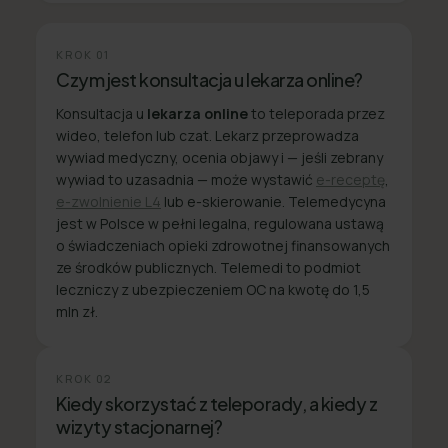
KROK
01
Czym jest konsultacja u lekarza online?
Konsultacja u
lekarza online
to teleporada przez
wideo, telefon lub czat. Lekarz przeprowadza
wywiad medyczny, ocenia objawy i — jeśli zebrany
wywiad to uzasadnia — może wystawić
e-receptę
,
e-zwolnienie L4
lub e-skierowanie. Telemedycyna
jest w Polsce w pełni legalna, regulowana ustawą
o świadczeniach opieki zdrowotnej finansowanych
ze środków publicznych. Telemedi to podmiot
leczniczy z ubezpieczeniem OC na kwotę do 1,5
mln zł.
KROK
02
Kiedy skorzystać z teleporady, a kiedy z
wizyty stacjonarnej?