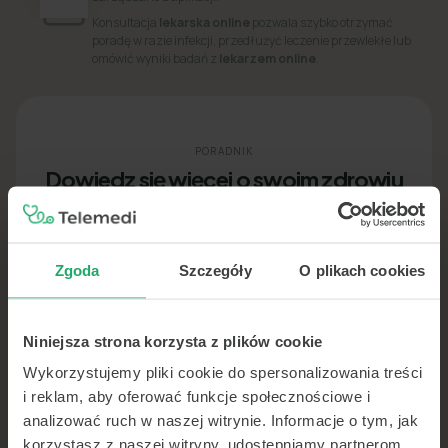
Konsultacja
lekarska online
pozwala szybko otrzymać
poradę w razie infekcji, przedłużyć leczenie przewlekłe lub
omówić wyniki badań z
lekarzem online
.
PORADNIK
Dowiedz się więcej o swoim zdrowiu
Zgoda
Szczegóły
O plikach cookies
Niniejsza strona korzysta z plików cookie
Wykorzystujemy pliki cookie do spersonalizowania treści
i reklam, aby oferować funkcje społecznościowe i
analizować ruch w naszej witrynie. Informacje o tym, jak
korzystasz z naszej witryny, udostępniamy partnerom