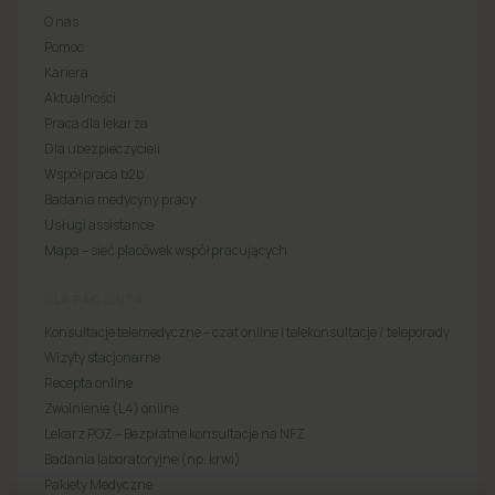
O nas
Pomoc
Kariera
Aktualności
Praca dla lekarza
Dla ubezpieczycieli
Współpraca b2b
Badania medycyny pracy
Usługi assistance
Mapa – sieć placówek współpracujących
DLA PACJENTA
Konsultacje telemedyczne – czat online i telekonsultacje / teleporady
Wizyty stacjonarne
Recepta online
Zwolnienie (L4) online
Lekarz POZ – Bezpłatne konsultacje na NFZ
Badania laboratoryjne (np. krwi)
Pakiety Medyczne