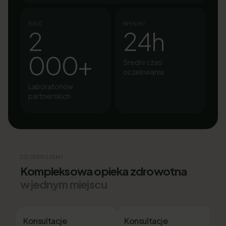
SIEĆ
WYNIKI
2
24h
000+
Średni czas
oczekiwania
Laboratoriów
partnerskich
CO OFERUJEMY
Kompleksowa opieka zdrowotna
w jednym miejscu
Konsultacje
Konsultacje