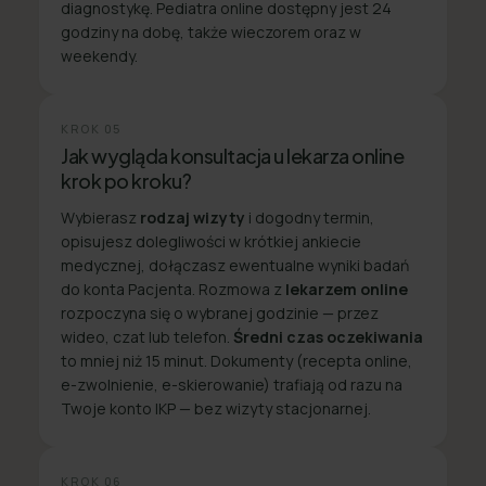
diagnostykę. Pediatra online dostępny jest 24
godziny na dobę, także wieczorem oraz w
weekendy.
KROK
05
Jak wygląda konsultacja u lekarza online
krok po kroku?
Wybierasz
rodzaj wizyty
i dogodny termin,
opisujesz dolegliwości w krótkiej ankiecie
medycznej, dołączasz ewentualne wyniki badań
do konta Pacjenta. Rozmowa z
lekarzem online
rozpoczyna się o wybranej godzinie — przez
wideo, czat lub telefon.
Średni czas oczekiwania
to mniej niż 15 minut. Dokumenty (recepta online,
e-zwolnienie, e-skierowanie) trafiają od razu na
Twoje konto IKP — bez wizyty stacjonarnej.
KROK
06