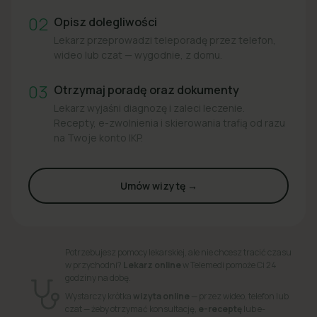
02
Opisz dolegliwości
Lekarz przeprowadzi teleporadę przez telefon,
wideo lub czat — wygodnie, z domu.
03
Otrzymaj poradę oraz dokumenty
Lekarz wyjaśni diagnozę i zaleci leczenie.
Recepty, e-zwolnienia i skierowania trafią od razu
na Twoje konto IKP.
Umów wizytę →
Potrzebujesz pomocy lekarskiej, ale nie chcesz tracić czasu
w przychodni?
Lekarz online
w Telemedi pomoże Ci 24
godziny na dobę.
Wystarczy krótka
wizyta online
— przez wideo, telefon lub
czat — żeby otrzymać konsultację,
e-receptę
lub e-