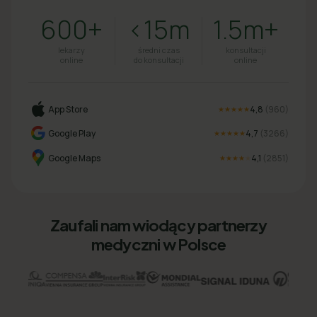
600+
<15m
1.5m+
lekarzy
średni czas
konsultacji
online
do konsultacji
online
App Store
4,8
(
960
)
★★★★★
Google Play
4,7
(
3266
)
★★★★★
Google Maps
4,1
(
2851
)
★★★★
★
Zaufali nam wiodący partnerzy
medyczni w Polsce