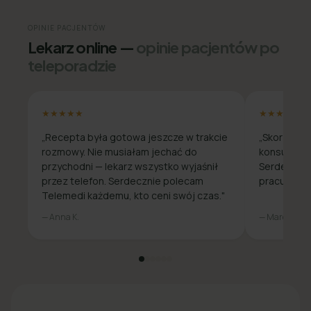
OPINIE PACJENTÓW
Lekarz online —
opinie pacjentów po
teleporadzie
★★★★★
★★★★★
„Recepta była gotowa jeszcze w trakcie
„Skorzysta
rozmowy. Nie musiałam jechać do
konsultacja
przychodni — lekarz wszystko wyjaśnił
Serdecznie
przez telefon. Serdecznie polecam
pracuje zda
Telemedi każdemu, kto ceni swój czas."
— Anna K.
— Marcin W.