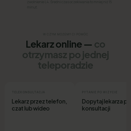
zwolnienie L4. Średni czas oczekiwania to mniej niż 15
minut.
W CZYM MOŻEMY CI POMÓC
Lekarz online —
co
otrzymasz po jednej
teleporadzie
TELEKONSULTACJA
PYTANIE PO WIZYCIE
Lekarz przez telefon,
Dopytaj lekarza p
czat lub wideo
konsultacji