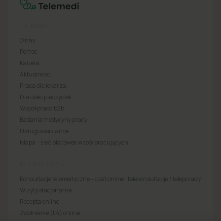
TELEMEDI
O nas
Pomoc
Kariera
Aktualności
Praca dla lekarza
Dla ubezpieczycieli
Współpraca b2b
Badania medycyny pracy
Usługi assistance
Mapa – sieć placówek współpracujących
DLA PACJENTA
Konsultacje telemedyczne – czat online i telekonsultacje / teleporady
Wizyty stacjonarne
Recepta online
Zwolnienie (L4) online