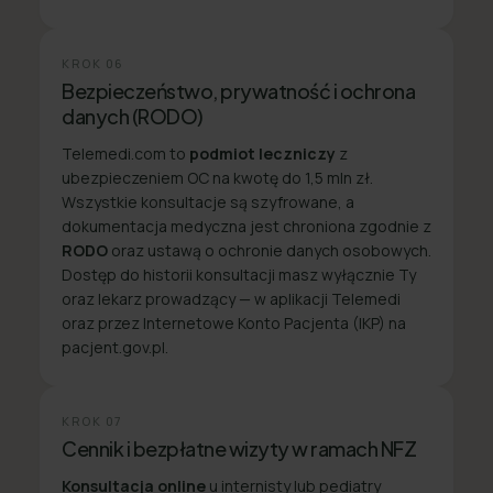
KROK
06
Bezpieczeństwo, prywatność i ochrona
danych (RODO)
Telemedi.com to
podmiot leczniczy
z
ubezpieczeniem OC na kwotę do 1,5 mln zł.
Wszystkie konsultacje są szyfrowane, a
dokumentacja medyczna jest chroniona zgodnie z
RODO
oraz ustawą o ochronie danych osobowych.
Dostęp do historii konsultacji masz wyłącznie Ty
oraz lekarz prowadzący — w aplikacji Telemedi
oraz przez Internetowe Konto Pacjenta (IKP) na
pacjent.gov.pl.
KROK
07
Cennik i bezpłatne wizyty w ramach NFZ
Konsultacja online
u internisty lub pediatry