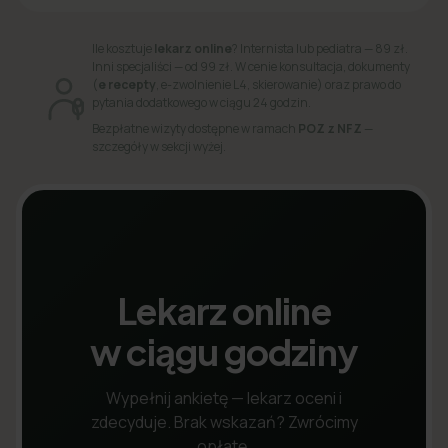
Ile kosztuje
lekarz online
? Internista lub pediatra — 89 zł.
Inni specjaliści — od 99 zł. W cenie konsultacja, dokumenty
(
e recepty
, e-zwolnienie L4, skierowanie) oraz prawo do
pytania dodatkowego w ciągu 24 godzin.
Bezpłatne wizyty dostępne w ramach
POZ z NFZ
—
szczegóły w sekcji wyżej.
Lekarz online
w ciągu godziny
Wypełnij ankietę — lekarz oceni i
zdecyduje. Brak wskazań? Zwrócimy
opłatę.