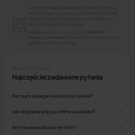
Świadomość
stanu zdrowia
to fundament skutecznej
konsultacji lekarskiej. W naszym poradniku znajdziesz
rzetelne informacje o najczęstszych chorobach — od
skórnych po Hashimoto i depresję.
Po lekturze możesz umówić wizytę z
lekarzem
medycyny rodzinnej
Telemedi i porozmawiać o swoich
objawach — online, bez kolejki.
KONSULTACJA ONLINE
Najczęściej zadawane pytania
Na czym polega konsultacja online?
Jak wygląda wizyta online u lekarza?
Ile trwa konsultacja on-line?