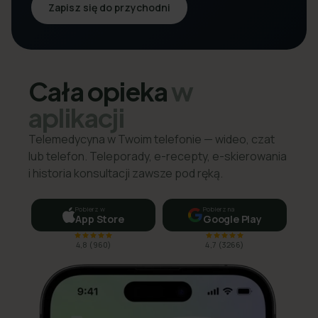
Zapisz się do przychodni
Cała opieka
w
aplikacji
Telemedycyna w Twoim telefonie — wideo, czat
lub telefon. Teleporady, e-recepty, e-skierowania
i historia konsultacji zawsze pod ręką.
Pobierz w
Pobierz na
App Store
Google Play
4,8
(
960
)
4,7
(
3266
)