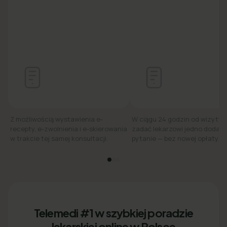
Z możliwością wystawienia e-
W ciągu 24 godzin od wizyty
recepty, e-zwolnienia i e-skierowania
zadać lekarzowi jedno dodat
w trakcie tej samej konsultacji.
pytanie — bez nowej opłaty.
Telemedi #1 w szybkiej poradzie
lekarskiej online w Polsce