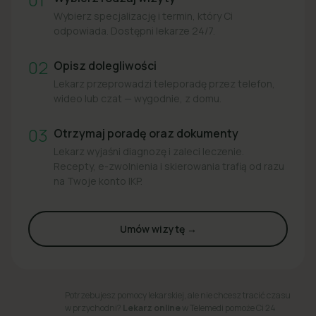
Wybierz specjalizację i termin, który Ci
odpowiada. Dostępni lekarze 24/7.
02
Opisz dolegliwości
Lekarz przeprowadzi teleporadę przez telefon,
wideo lub czat — wygodnie, z domu.
03
Otrzymaj poradę oraz dokumenty
Lekarz wyjaśni diagnozę i zaleci leczenie.
Recepty, e-zwolnienia i skierowania trafią od razu
na Twoje konto IKP.
Umów wizytę →
Potrzebujesz pomocy lekarskiej, ale nie chcesz tracić czasu
w przychodni?
Lekarz online
w Telemedi pomoże Ci 24