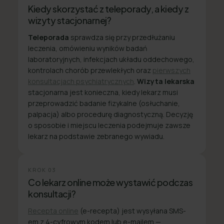
Kiedy skorzystać z teleporady, a kiedy z
wizyty stacjonarnej?
Teleporada
sprawdza się przy przedłużaniu
leczenia, omówieniu wyników badań
laboratoryjnych, infekcjach układu oddechowego,
kontrolach chorób przewlekłych oraz
pierwszych
konsultacjach psychiatrycznych
.
Wizyta lekarska
stacjonarna jest konieczna, kiedy lekarz musi
przeprowadzić badanie fizykalne (osłuchanie,
palpacja) albo procedurę diagnostyczną. Decyzję
o sposobie i miejscu leczenia podejmuje zawsze
lekarz na podstawie zebranego wywiadu.
KROK
03
Co lekarz online może wystawić podczas
konsultacji?
Recepta online
(e-recepta) jest wysyłana SMS-
em z 4-cyfrowym kodem lub e-mailem —