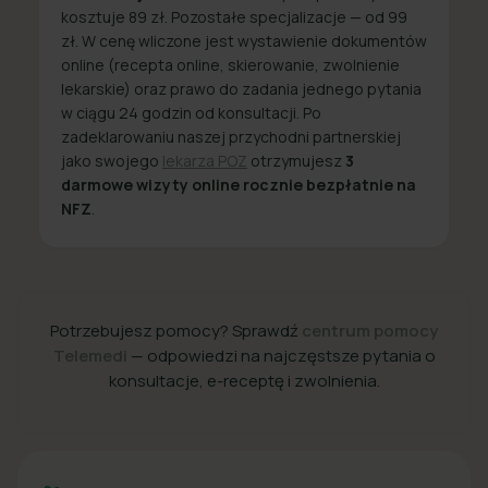
kosztuje 89 zł. Pozostałe specjalizacje — od 99
zł. W cenę wliczone jest wystawienie dokumentów
online (recepta online, skierowanie, zwolnienie
lekarskie) oraz prawo do zadania jednego pytania
w ciągu 24 godzin od konsultacji. Po
zadeklarowaniu naszej przychodni partnerskiej
jako swojego
lekarza POZ
otrzymujesz
3
darmowe wizyty online rocznie bezpłatnie na
NFZ
.
Potrzebujesz pomocy? Sprawdź
centrum pomocy
Telemedi
— odpowiedzi na najczęstsze pytania o
konsultacje, e-receptę i zwolnienia.
+48 22 357 49 49