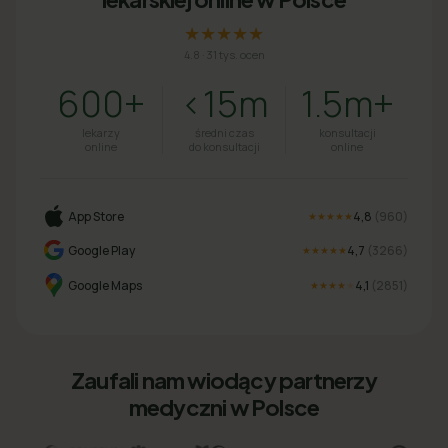
★★★★★
4.8
·
31 tys. ocen
600+
<15m
1.5m+
lekarzy
średni czas
konsultacji
online
do konsultacji
online
App Store
4,8
(
960
)
★★★★★
Google Play
4,7
(
3266
)
★★★★★
Google Maps
4,1
(
2851
)
★★★★
★
Zaufali nam wiodący partnerzy
medyczni w Polsce