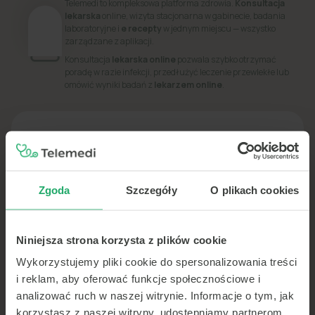
Telemedi to kompleksowa platforma zdrowia.
Konsultacja
lekarska
online, wizyta stacjonarna w gabinecie, badania
laboratoryjne i
e recepty
w jednym miejscu — wszystko
zarządzane z aplikacji.
Konsultacja
lekarska online
pozwala szybko otrzymać
poradę w razie infekcji, przedłużyć leczenie przewlekłe lub
omówić wyniki badań z
lekarzem online
.
PORADNIK
Dowiedz się więcej o swoim zdrowiu
Zgoda
Szczegóły
O plikach cookies
Niniejsza strona korzysta z plików cookie
Wykorzystujemy pliki cookie do spersonalizowania treści
i reklam, aby oferować funkcje społecznościowe i
analizować ruch w naszej witrynie. Informacje o tym, jak
korzystasz z naszej witryny, udostępniamy partnerom