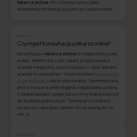
lekarza online
, kto z niej korzysta i jakie
dokumenty otrzymuje pacjent po teleporadzie.
KROK
01
Czym jest konsultacja u lekarza online?
Konsultacja u
lekarza online
to teleporada przez
wideo, telefon lub czat. Lekarz przeprowadza
wywiad medyczny, ocenia objawy i — jeśli zebrany
wywiad to uzasadnia — może wystawić
e-receptę
,
e-zwolnienie L4
lub e-skierowanie. Telemedycyna
jest w Polsce w pełni legalna, regulowana ustawą
o świadczeniach opieki zdrowotnej finansowanych
ze środków publicznych. Telemedi to podmiot
leczniczy z ubezpieczeniem OC na kwotę do 1,5
mln zł.
KROK
02