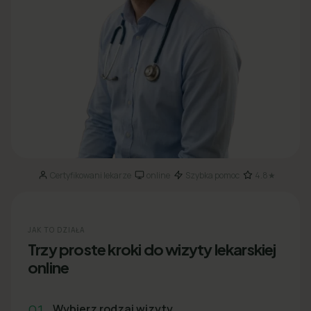
Certyfikowani lekarze
online
Szybka pomoc
4.8★
·
·
·
JAK TO DZIAŁA
Trzy proste kroki do wizyty lekarskiej
online
01
Wybierz rodzaj wizyty