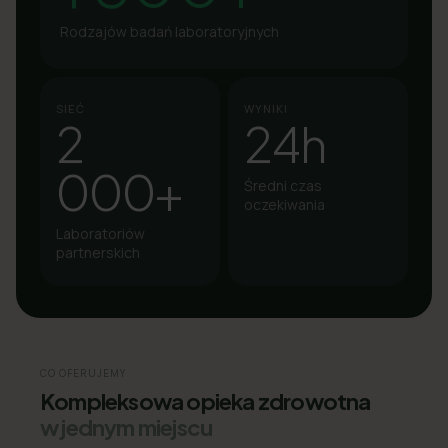
Rodzajów badań laboratoryjnych
SIEĆ
WYNIKI
2
24h
000+
Średni czas
oczekiwania
Laboratoriów
partnerskich
CO OFERUJEMY
Kompleksowa opieka zdrowotna
w jednym miejscu