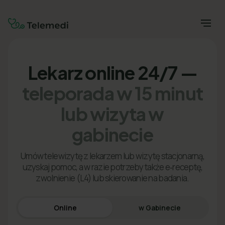
Lekarz online 24/7 —
teleporada w 15 minut
lub wizyta w
gabinecie
Umów telewizytę z lekarzem lub wizytę stacjonarną,
uzyskaj pomoc, a w razie potrzeby także e‑receptę,
zwolnienie (L4) lub skierowanie na badania.
Online
w Gabinecie