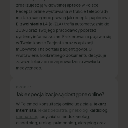
zrealizujesz ją w dowolnej aptece w Polsce.
Recepta online wystawiana w trakcie teleporady
ma taką samą moc prawną jak recepta papierowa.
E-zwolnienie L4
(e-ZLA) trafia automatycznie do
ZUS-u oraz Twojego pracodawcy poprzez
systemy informatyczne. E-skierowanie pojawia się
w Twoim koncie Pacjenta oraz w aplikacji
mObywatel i na portalu pacjent.gov.pl. O
wystawieniu konkretnego dokumentu decyduje
zawsze lekarz po przeprowadzeniu wywiadu
medycznego.
KROK
04
Jakie specjalizacje są dostępne online?
W Telemedi konsultację online udzielają:
lekarz
internista
,
lekarz pediatra
,
ginekolog
, kardiolog,
dermatolog
, psychiatra, endokrynolog,
diabetolog, urolog, pulmonolog, alergolog oraz