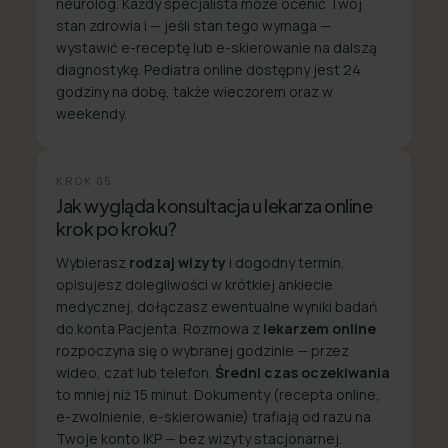
neurolog. Każdy specjalista może ocenić Twój
stan zdrowia i — jeśli stan tego wymaga —
wystawić e-receptę lub e-skierowanie na dalszą
diagnostykę. Pediatra online dostępny jest 24
godziny na dobę, także wieczorem oraz w
weekendy.
KROK
05
Jak wygląda konsultacja u lekarza online
krok po kroku?
Wybierasz
rodzaj wizyty
i dogodny termin,
opisujesz dolegliwości w krótkiej ankiecie
medycznej, dołączasz ewentualne wyniki badań
do konta Pacjenta. Rozmowa z
lekarzem online
rozpoczyna się o wybranej godzinie — przez
wideo, czat lub telefon.
Średni czas oczekiwania
to mniej niż 15 minut. Dokumenty (recepta online,
e-zwolnienie, e-skierowanie) trafiają od razu na
Twoje konto IKP — bez wizyty stacjonarnej.