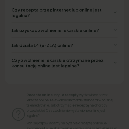
Czy recepta przez internet lub online jest
legalna?
Jak uzyskac zwolnienie lekarskie online?
Jak działa L4 (e-ZLA) online?
Czy zwolnienie lekarskie otrzymane przez
konsultację online jest legalne?
Recepta online
, czyli
e recepty
wystawiane przez
lekarza online, i e-zwolnienia to dziś standard w polskiej
telemedycynie. Jak otrzymać
e receptę
na choroby
przewlekłe? Czy zwolnienie wystawione online jest
legalne?
Poniżej odpowiadamy na pytania o receptę online, e-
zwolnienie L4 i e-skierowanie wystawiane przez lekarza w