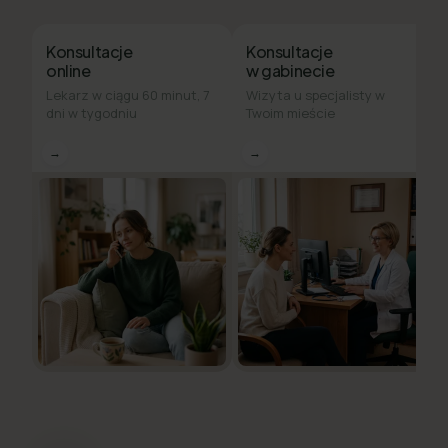
Konsultacje
Konsultacje
online
w gabinecie
Lekarz w ciągu 60 minut, 7
Wizyta u specjalisty w
dni w tygodniu
Twoim mieście
→
→