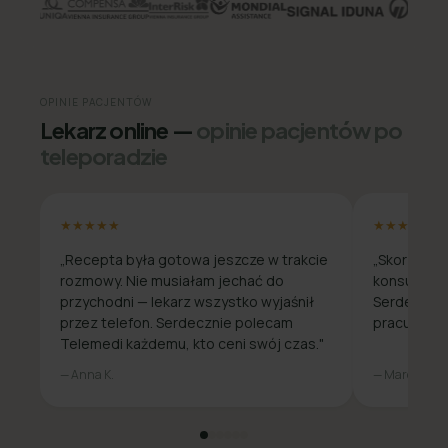
OPINIE PACJENTÓW
Lekarz online —
opinie pacjentów po
teleporadzie
★★★★★
★★★★★
„Recepta była gotowa jeszcze w trakcie
„Skorzysta
rozmowy. Nie musiałam jechać do
konsultacja
przychodni — lekarz wszystko wyjaśnił
Serdecznie
przez telefon. Serdecznie polecam
pracuje zda
Telemedi każdemu, kto ceni swój czas."
— Anna K.
— Marcin W.