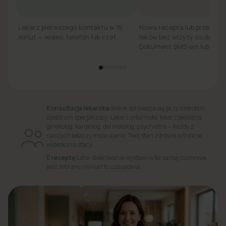
Lekarz pierwszego kontaktu w 15
Nowa recepta lub przedłuż
minut — wideo, telefon lub czat.
leków bez wizyty osobiście.
Dokument SMS-em lub e-ma
Konsultacja lekarska
online sprawdza się przy szerokim
spektrum specjalizacji. Lekarz internista, lekarz pediatra,
ginekolog, kardiolog, dermatolog, psychiatra — każdy z
naszych lekarzy może ocenić Twój stan zdrowia w trakcie
wideokonsultacji.
E receptę
lub e-skierowanie wystawi w tej samej rozmowie,
jeśli zebrany wywiad to uzasadnia.