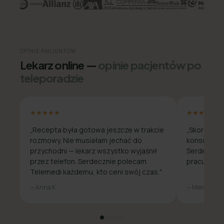
OPINIE PACJENTÓW
Lekarz online —
opinie pacjentów po
teleporadzie
★★★★★
★★★★★
„Recepta była gotowa jeszcze w trakcie
„Skorzysta
rozmowy. Nie musiałam jechać do
konsultacja
przychodni — lekarz wszystko wyjaśnił
Serdecznie
przez telefon. Serdecznie polecam
pracuje zda
Telemedi każdemu, kto ceni swój czas."
— Anna K.
— Marcin W.