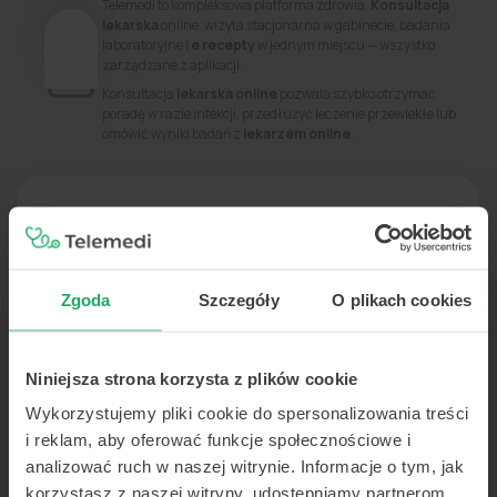
Telemedi to kompleksowa platforma zdrowia.
Konsultacja
lekarska
online, wizyta stacjonarna w gabinecie, badania
laboratoryjne i
e recepty
w jednym miejscu — wszystko
zarządzane z aplikacji.
Konsultacja
lekarska online
pozwala szybko otrzymać
poradę w razie infekcji, przedłużyć leczenie przewlekłe lub
omówić wyniki badań z
lekarzem online
.
PORADNIK
Dowiedz się więcej o swoim zdrowiu
Zgoda
Szczegóły
O plikach cookies
Niniejsza strona korzysta z plików cookie
Wykorzystujemy pliki cookie do spersonalizowania treści
i reklam, aby oferować funkcje społecznościowe i
analizować ruch w naszej witrynie. Informacje o tym, jak
korzystasz z naszej witryny, udostępniamy partnerom