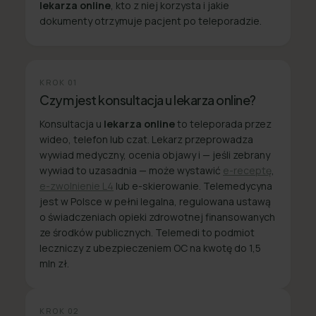
lekarza online
, kto z niej korzysta i jakie
dokumenty otrzymuje pacjent po teleporadzie.
KROK
01
Czym jest konsultacja u lekarza online?
Konsultacja u
lekarza online
to teleporada przez
wideo, telefon lub czat. Lekarz przeprowadza
wywiad medyczny, ocenia objawy i — jeśli zebrany
wywiad to uzasadnia — może wystawić
e-receptę
,
e-zwolnienie L4
lub e-skierowanie. Telemedycyna
jest w Polsce w pełni legalna, regulowana ustawą
o świadczeniach opieki zdrowotnej finansowanych
ze środków publicznych. Telemedi to podmiot
leczniczy z ubezpieczeniem OC na kwotę do 1,5
mln zł.
KROK
02