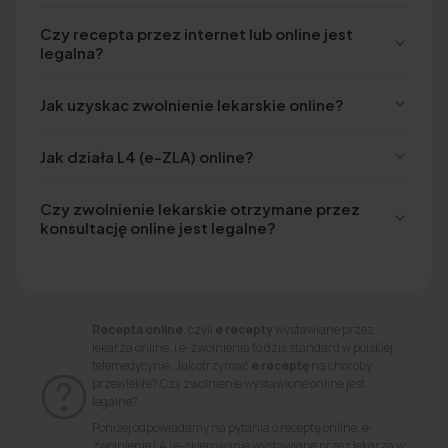
Czy recepta przez internet lub online jest
legalna?
Jak uzyskac zwolnienie lekarskie online?
Jak działa L4 (e-ZLA) online?
Czy zwolnienie lekarskie otrzymane przez
konsultację online jest legalne?
Recepta online
, czyli
e recepty
wystawiane przez
lekarza online, i e-zwolnienia to dziś standard w polskiej
telemedycynie. Jak otrzymać
e receptę
na choroby
przewlekłe? Czy zwolnienie wystawione online jest
legalne?
Poniżej odpowiadamy na pytania o receptę online, e-
zwolnienie L4 i e-skierowanie wystawiane przez lekarza w