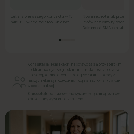
Lekarz pierwszego kontaktu w 15
Nowa recepta lub przedłuż
minut — wideo, telefon lub czat.
leków bez wizyty osobiście.
Dokument SMS-em lub e-ma
Konsultacja lekarska
online sprawdza się przy szerokim
spektrum specjalizacji. Lekarz internista, lekarz pediatra,
ginekolog, kardiolog, dermatolog, psychiatra — każdy z
naszych lekarzy może ocenić Twój stan zdrowia w trakcie
wideokonsultacji.
E receptę
lub e-skierowanie wystawi w tej samej rozmowie,
jeśli zebrany wywiad to uzasadnia.