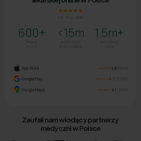
★★★★★
4.8
·
31 tys. ocen
600+
<15m
1.5m+
lekarzy
średni czas
konsultacji
online
do konsultacji
online
App Store
4,8
(
960
)
★★★★★
Google Play
4,7
(
3266
)
★★★★★
Google Maps
4,1
(
2851
)
★★★★
★
Zaufali nam wiodący partnerzy
medyczni w Polsce