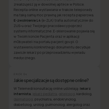
zrealizujesz ją w dowolnej aptece w Polsce.
Recepta online wystawiana w trakcie teleporady
ma taką samą moc prawną jak recepta papierowa.
E-zwolnienie L4
(e-ZLA) trafia automatycznie do
ZUS-u oraz Twojego pracodawcy poprzez
systemy informatyczne. E-skierowanie pojawia się
w Twoim koncie Pacjenta oraz w aplikacji
mObywatel i na portalu pacjent.gov.pl. O
wystawieniu konkretnego dokumentu decyduje
zawsze lekarz po przeprowadzeniu wywiadu
medycznego.
KROK
04
Jakie specjalizacje są dostępne online?
W Telemedi konsultację online udzielają:
lekarz
internista
,
lekarz pediatra
,
ginekolog
, kardiolog,
dermatolog
, psychiatra, endokrynolog,
diabetolog, urolog, pulmonolog, alergolog oraz