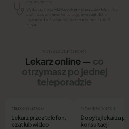
godziny na dobę.
Wystarczy krótka
wizyta online
— przez wideo, telefon lub
czat — żeby otrzymać konsultację,
e-receptę
lub e-
zwolnienie L4. Średni czas oczekiwania to mniej niż 15
minut.
W CZYM MOŻEMY CI POMÓC
Lekarz online —
co
otrzymasz po jednej
teleporadzie
TELEKONSULTACJA
PYTANIE PO WIZYCIE
Lekarz przez telefon,
Dopytaj lekarza p
czat lub wideo
konsultacji