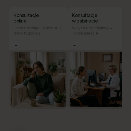
Konsultacje
Konsultacje
online
w gabinecie
Lekarz w ciągu 60 minut, 7
Wizyta u specjalisty w
dni w tygodniu
Twoim mieście
→
→