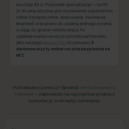
kosztuje 89 zł. Pozostałe specjalizacje — od 99
zł. W cenę wliczone jest wystawienie dokumentów
online (recepta online, skierowanie, zwolnienie
lekarskie) oraz prawo do zadania jednego pytania
w ciągu 24 godzin od konsultacji. Po
zadeklarowaniu naszej przychodni partnerskiej
jako swojego
lekarza POZ
otrzymujesz
3
darmowe wizyty online rocznie bezpłatnie na
NFZ
.
Potrzebujesz pomocy? Sprawdź
centrum pomocy
Telemedi
— odpowiedzi na najczęstsze pytania o
konsultacje, e-receptę i zwolnienia.
+48 22 357 49 49