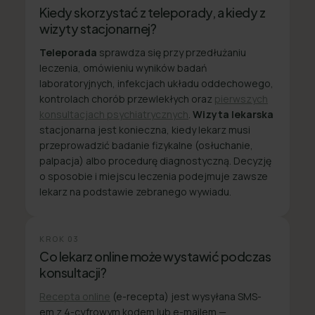
Kiedy skorzystać z teleporady, a kiedy z
wizyty stacjonarnej?
Teleporada
sprawdza się przy przedłużaniu
leczenia, omówieniu wyników badań
laboratoryjnych, infekcjach układu oddechowego,
kontrolach chorób przewlekłych oraz
pierwszych
konsultacjach psychiatrycznych
.
Wizyta lekarska
stacjonarna jest konieczna, kiedy lekarz musi
przeprowadzić badanie fizykalne (osłuchanie,
palpacja) albo procedurę diagnostyczną. Decyzję
o sposobie i miejscu leczenia podejmuje zawsze
lekarz na podstawie zebranego wywiadu.
KROK
03
Co lekarz online może wystawić podczas
konsultacji?
Recepta online
(e-recepta) jest wysyłana SMS-
em z 4-cyfrowym kodem lub e-mailem —