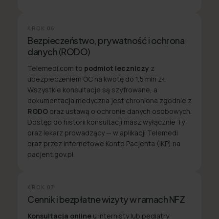
KROK
06
Bezpieczeństwo, prywatność i ochrona
danych (RODO)
Telemedi.com to
podmiot leczniczy
z
ubezpieczeniem OC na kwotę do 1,5 mln zł.
Wszystkie konsultacje są szyfrowane, a
dokumentacja medyczna jest chroniona zgodnie z
RODO
oraz ustawą o ochronie danych osobowych.
Dostęp do historii konsultacji masz wyłącznie Ty
oraz lekarz prowadzący — w aplikacji Telemedi
oraz przez Internetowe Konto Pacjenta (IKP) na
pacjent.gov.pl.
KROK
07
Cennik i bezpłatne wizyty w ramach NFZ
Konsultacja online
u internisty lub pediatry