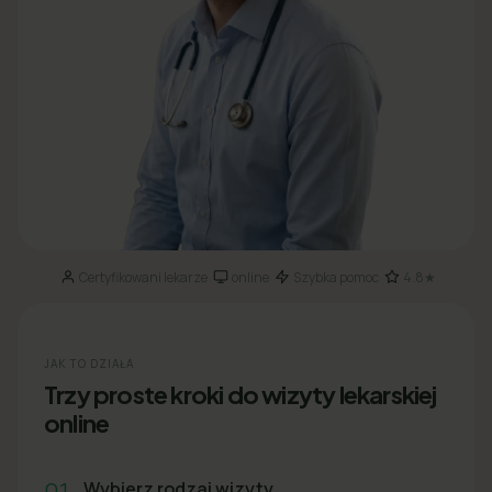
Certyfikowani lekarze
online
Szybka pomoc
4.8★
·
·
·
JAK TO DZIAŁA
Trzy proste kroki do wizyty lekarskiej
online
01
Wybierz rodzaj wizyty