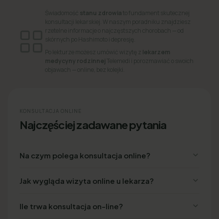
Świadomość
stanu zdrowia
to fundament skutecznej
konsultacji lekarskiej. W naszym poradniku znajdziesz
rzetelne informacje o najczęstszych chorobach — od
skórnych po Hashimoto i depresję.
Po lekturze możesz umówić wizytę z
lekarzem
medycyny rodzinnej
Telemedi i porozmawiać o swoich
objawach — online, bez kolejki.
KONSULTACJA ONLINE
Najczęściej zadawane pytania
Na czym polega konsultacja online?
Jak wygląda wizyta online u lekarza?
Ile trwa konsultacja on-line?