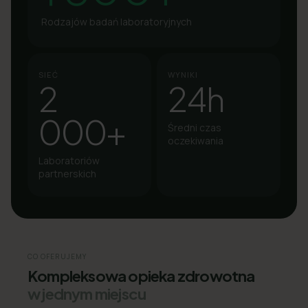
Rodzajów badań laboratoryjnych
SIEĆ
WYNIKI
2
24h
000+
Średni czas
oczekiwania
Laboratoriów
partnerskich
CO OFERUJEMY
Kompleksowa opieka zdrowotna
w jednym miejscu