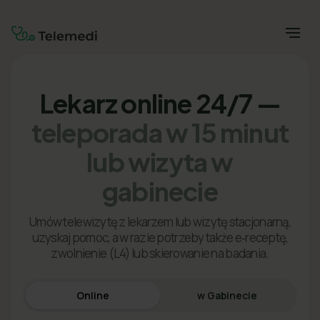
Lekarz online 24/7 —
teleporada w 15 minut
lub wizyta w
gabinecie
Umów telewizytę z lekarzem lub wizytę stacjonarną,
uzyskaj pomoc, a w razie potrzeby także e‑receptę,
zwolnienie (L4) lub skierowanie na badania.
Online
w Gabinecie