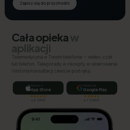
Zapisz się do przychodni
Cała opieka
w
aplikacji
Telemedycyna w Twoim telefonie — wideo, czat
lub telefon. Teleporady, e-recepty, e-skierowania
i historia konsultacji zawsze pod ręką.
Pobierz w
Pobierz na
App Store
Google Play
4,8
(
960
)
4,7
(
3266
)