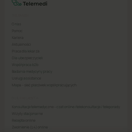
TELEMEDI
O nas
Pomoc
Kariera
Aktualności
Praca dla lekarza
Dla ubezpieczycieli
Współpraca b2b
Badania medycyny pracy
Usługi assistance
Mapa – sieć placówek współpracujących
DLA PACJENTA
Konsultacje telemedyczne – czat online i telekonsultacje / teleporady
Wizyty stacjonarne
Recepta online
Zwolnienie (L4) online