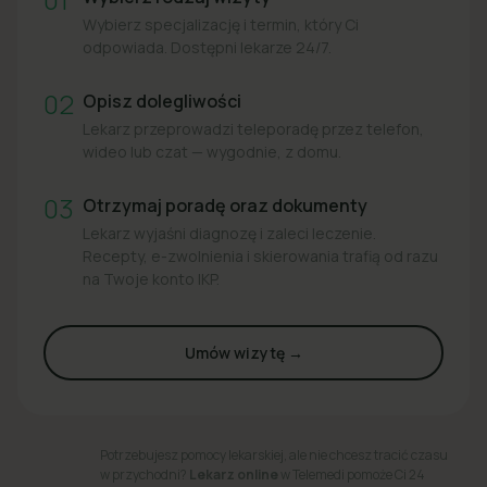
Wybierz specjalizację i termin, który Ci
odpowiada. Dostępni lekarze 24/7.
02
Opisz dolegliwości
Lekarz przeprowadzi teleporadę przez telefon,
wideo lub czat — wygodnie, z domu.
03
Otrzymaj poradę oraz dokumenty
Lekarz wyjaśni diagnozę i zaleci leczenie.
Recepty, e-zwolnienia i skierowania trafią od razu
na Twoje konto IKP.
Umów wizytę →
Potrzebujesz pomocy lekarskiej, ale nie chcesz tracić czasu
w przychodni?
Lekarz online
w Telemedi pomoże Ci 24