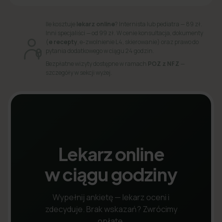
Ile kosztuje
lekarz online
? Internista lub pediatra — 89 zł.
Inni specjaliści — od 99 zł. W cenie konsultacja, dokumenty
(
e recepty
, e-zwolnienie L4, skierowanie) oraz prawo do
pytania dodatkowego w ciągu 24 godzin.
Bezpłatne wizyty dostępne w ramach
POZ z NFZ
—
szczegóły w sekcji wyżej.
Lekarz online
w ciągu godziny
Wypełnij ankietę — lekarz oceni i
zdecyduje. Brak wskazań? Zwrócimy
opłatę.