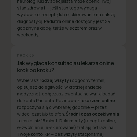
neurolog. Każdy specjalista może ocenić Twój
stan zdrowia i — jeśli stan tego wymaga —
wystawić e-receptę lub e-skierowanie na dalszą
diagnostykę. Pediatra online dostępny jest 24
godziny na dobę, także wieczorem oraz w
weekendy.
KROK
05
Jak wygląda konsultacja u lekarza online
krok po kroku?
Wybierasz
rodzaj wizyty
i dogodny termin,
opisujesz dolegliwości w krótkiej ankiecie
medycznej, dołączasz ewentualne wyniki badań
do konta Pacjenta. Rozmowa z
lekarzem online
rozpoczyna się o wybranej godzinie — przez
wideo, czat lub telefon.
Średni czas oczekiwania
to mniej niż 15 minut. Dokumenty (recepta online,
e-zwolnienie, e-skierowanie) trafiają od razu na
Twoje konto IKP — bez wizyty stacjonarnej.