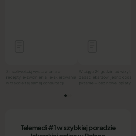
Z możliwością wystawienia e-
W ciągu 24 godzin od wizyty
recepty, e-zwolnienia i e-skierowania
zadać lekarzowi jedno dodat
w trakcie tej samej konsultacji.
pytanie — bez nowej opłaty.
Telemedi #1 w szybkiej poradzie
lekarskiej online w Polsce