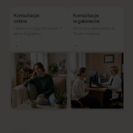
Konsultacje
Konsultacje
online
w gabinecie
Lekarz w ciągu 60 minut, 7
Wizyta u specjalisty w
dni w tygodniu
Twoim mieście
→
→