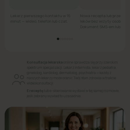
Lekarz pierwszego kontaktu w 15
Nowa recepta lub przedłuż
minut — wideo, telefon lub czat.
leków bez wizyty osobiście.
Dokument SMS-em lub e-ma
Konsultacja lekarska
online sprawdza się przy szerokim
spektrum specjalizacji. Lekarz internista, lekarz pediatra,
ginekolog, kardiolog, dermatolog, psychiatra — każdy z
naszych lekarzy może ocenić Twój stan zdrowia w trakcie
wideokonsultacji.
E receptę
lub e-skierowanie wystawi w tej samej rozmowie,
jeśli zebrany wywiad to uzasadnia.