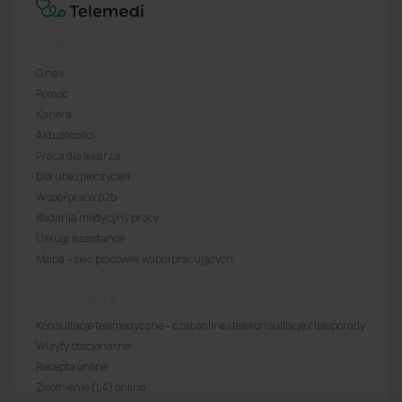
TELEMEDI
O nas
Pomoc
Kariera
Aktualności
Praca dla lekarza
Dla ubezpieczycieli
Współpraca b2b
Badania medycyny pracy
Usługi assistance
Mapa – sieć placówek współpracujących
DLA PACJENTA
Konsultacje telemedyczne – czat online i telekonsultacje / teleporady
Wizyty stacjonarne
Recepta online
Zwolnienie (L4) online