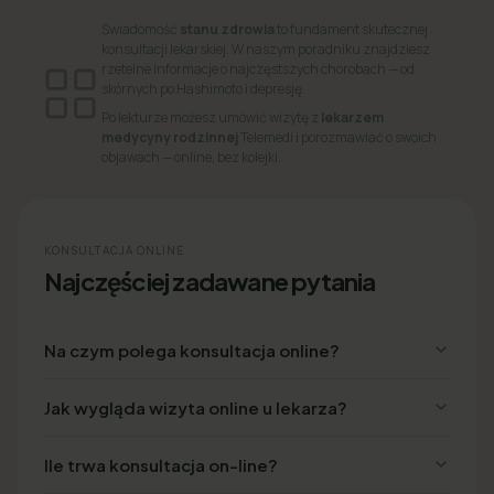
Świadomość
stanu zdrowia
to fundament skutecznej
konsultacji lekarskiej. W naszym poradniku znajdziesz
rzetelne informacje o najczęstszych chorobach — od
skórnych po Hashimoto i depresję.
Po lekturze możesz umówić wizytę z
lekarzem
medycyny rodzinnej
Telemedi i porozmawiać o swoich
objawach — online, bez kolejki.
KONSULTACJA ONLINE
Najczęściej zadawane pytania
Na czym polega konsultacja online?
Jak wygląda wizyta online u lekarza?
Ile trwa konsultacja on-line?