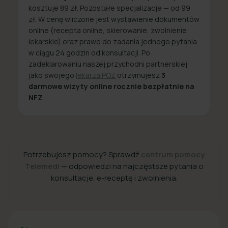
kosztuje 89 zł. Pozostałe specjalizacje — od 99
zł. W cenę wliczone jest wystawienie dokumentów
online (recepta online, skierowanie, zwolnienie
lekarskie) oraz prawo do zadania jednego pytania
w ciągu 24 godzin od konsultacji. Po
zadeklarowaniu naszej przychodni partnerskiej
jako swojego
lekarza POZ
otrzymujesz
3
darmowe wizyty online rocznie bezpłatnie na
NFZ
.
Potrzebujesz pomocy? Sprawdź
centrum pomocy
Telemedi
— odpowiedzi na najczęstsze pytania o
konsultacje, e-receptę i zwolnienia.
+48 22 357 49 49