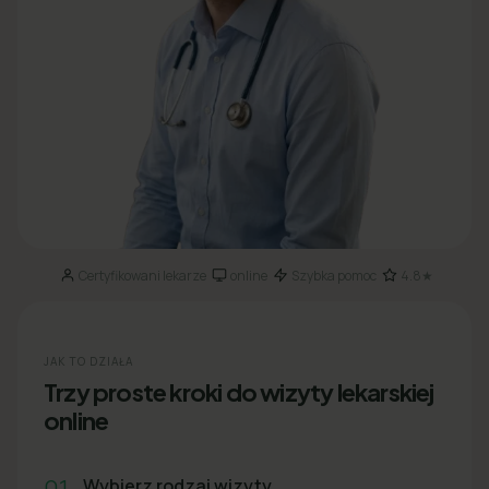
Certyfikowani lekarze
online
Szybka pomoc
4.8★
·
·
·
JAK TO DZIAŁA
Trzy proste kroki do wizyty lekarskiej
online
01
Wybierz rodzaj wizyty