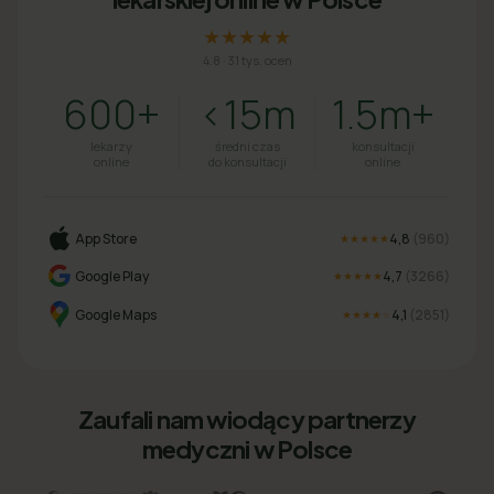
★★★★★
4.8
·
31 tys. ocen
600+
<15m
1.5m+
lekarzy
średni czas
konsultacji
online
do konsultacji
online
App Store
4,8
(
960
)
★★★★★
Google Play
4,7
(
3266
)
★★★★★
Google Maps
4,1
(
2851
)
★★★★
★
Zaufali nam wiodący partnerzy
medyczni w Polsce