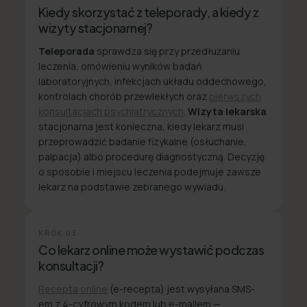
Kiedy skorzystać z teleporady, a kiedy z
wizyty stacjonarnej?
Teleporada
sprawdza się przy przedłużaniu
leczenia, omówieniu wyników badań
laboratoryjnych, infekcjach układu oddechowego,
kontrolach chorób przewlekłych oraz
pierwszych
konsultacjach psychiatrycznych
.
Wizyta lekarska
stacjonarna jest konieczna, kiedy lekarz musi
przeprowadzić badanie fizykalne (osłuchanie,
palpacja) albo procedurę diagnostyczną. Decyzję
o sposobie i miejscu leczenia podejmuje zawsze
lekarz na podstawie zebranego wywiadu.
KROK
03
Co lekarz online może wystawić podczas
konsultacji?
Recepta online
(e-recepta) jest wysyłana SMS-
em z 4-cyfrowym kodem lub e-mailem —