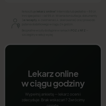
Ile kosztuje
lekarz online
? Internista lub pediatra — 89 zł.
Inni specjaliści — od 99 zł. W cenie konsultacja, dokumenty
(
e recepty
, e-zwolnienie L4, skierowanie) oraz prawo do
pytania dodatkowego w ciągu 24 godzin.
Bezpłatne wizyty dostępne w ramach
POZ z NFZ
—
szczegóły w sekcji wyżej.
Lekarz online
w ciągu godziny
Wypełnij ankietę — lekarz oceni i
zdecyduje. Brak wskazań? Zwrócimy
opłatę.