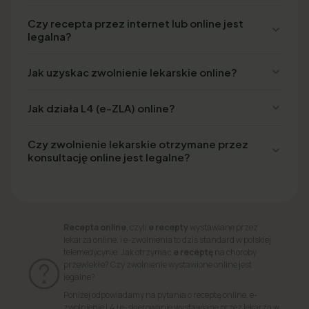
Czy recepta przez internet lub online jest
legalna?
Jak uzyskac zwolnienie lekarskie online?
Jak działa L4 (e-ZLA) online?
Czy zwolnienie lekarskie otrzymane przez
konsultację online jest legalne?
Recepta online
, czyli
e recepty
wystawiane przez
lekarza online, i e-zwolnienia to dziś standard w polskiej
telemedycynie. Jak otrzymać
e receptę
na choroby
przewlekłe? Czy zwolnienie wystawione online jest
legalne?
Poniżej odpowiadamy na pytania o receptę online, e-
zwolnienie L4 i e-skierowanie wystawiane przez lekarza w