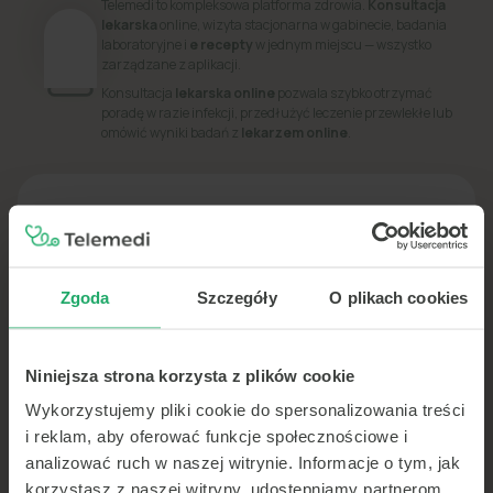
Telemedi to kompleksowa platforma zdrowia.
Konsultacja
lekarska
online, wizyta stacjonarna w gabinecie, badania
laboratoryjne i
e recepty
w jednym miejscu — wszystko
zarządzane z aplikacji.
Konsultacja
lekarska online
pozwala szybko otrzymać
poradę w razie infekcji, przedłużyć leczenie przewlekłe lub
omówić wyniki badań z
lekarzem online
.
PORADNIK
Dowiedz się więcej o swoim zdrowiu
Zgoda
Szczegóły
O plikach cookies
Niniejsza strona korzysta z plików cookie
Wykorzystujemy pliki cookie do spersonalizowania treści
i reklam, aby oferować funkcje społecznościowe i
analizować ruch w naszej witrynie. Informacje o tym, jak
korzystasz z naszej witryny, udostępniamy partnerom