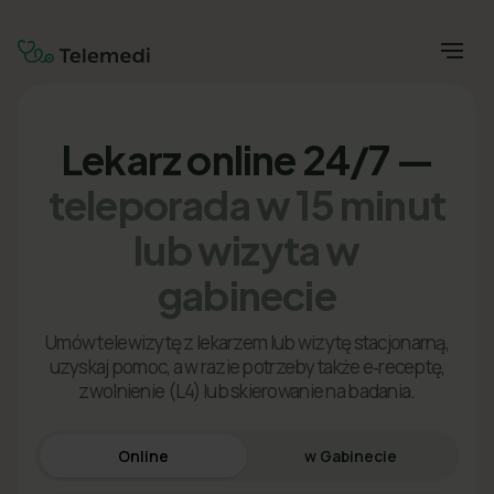
Lekarz online 24/7 —
teleporada w 15 minut
lub wizyta w
gabinecie
Umów telewizytę z lekarzem lub wizytę stacjonarną,
uzyskaj pomoc, a w razie potrzeby także e‑receptę,
zwolnienie (L4) lub skierowanie na badania.
Online
w Gabinecie