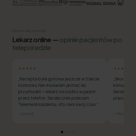
OPINIE PACJENTÓW
Lekarz online —
opinie pacjentów po
teleporadzie
★★★★★
★★★★★
„Recepta była gotowa jeszcze w trakcie
„Skorzysta
rozmowy. Nie musiałam jechać do
konsultacja
przychodni — lekarz wszystko wyjaśnił
Serdecznie
przez telefon. Serdecznie polecam
pracuje zda
Telemedi każdemu, kto ceni swój czas."
— Anna K.
— Marcin W.