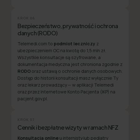
KROK
06
Bezpieczeństwo, prywatność i ochrona
danych (RODO)
Telemedi.com to
podmiot leczniczy
z
ubezpieczeniem OC na kwotę do 1,5 mln zł.
Wszystkie konsultacje są szyfrowane, a
dokumentacja medyczna jest chroniona zgodnie z
RODO
oraz ustawą o ochronie danych osobowych.
Dostęp do historii konsultacji masz wyłącznie Ty
oraz lekarz prowadzący — w aplikacji Telemedi
oraz przez Internetowe Konto Pacjenta (IKP) na
pacjent.gov.pl.
KROK
07
Cennik i bezpłatne wizyty w ramach NFZ
Konsultacja online
u internisty lub pediatry