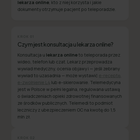
lekarza online
, kto z niej korzysta i jakie
dokumenty otrzymuje pacjent po teleporadzie.
KROK
01
Czym jest konsultacja u lekarza online?
Konsultacja u
lekarza online
to teleporada przez
wideo, telefon lub czat. Lekarz przeprowadza
wywiad medyczny, ocenia objawy i — jeśli zebrany
wywiad to uzasadnia — może wystawić
e-receptę
,
e-zwolnienie L4
lub e-skierowanie. Telemedycyna
jest w Polsce w pełni legalna, regulowana ustawą
o świadczeniach opieki zdrowotnej finansowanych
ze środków publicznych. Telemedi to podmiot
leczniczy z ubezpieczeniem OC na kwotę do 1,5
mln zł.
KROK
02