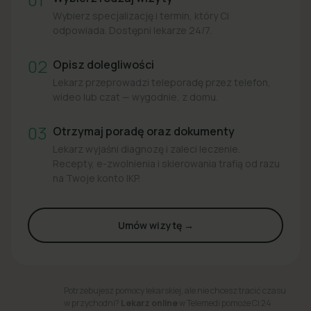
Wybierz specjalizację i termin, który Ci
odpowiada. Dostępni lekarze 24/7.
02
Opisz dolegliwości
Lekarz przeprowadzi teleporadę przez telefon,
wideo lub czat — wygodnie, z domu.
03
Otrzymaj poradę oraz dokumenty
Lekarz wyjaśni diagnozę i zaleci leczenie.
Recepty, e-zwolnienia i skierowania trafią od razu
na Twoje konto IKP.
Umów wizytę →
Potrzebujesz pomocy lekarskiej, ale nie chcesz tracić czasu
w przychodni?
Lekarz online
w Telemedi pomoże Ci 24