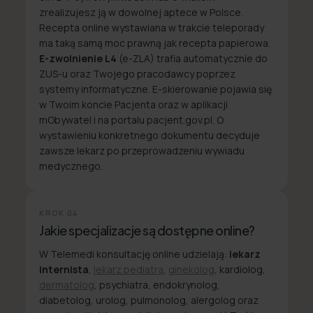
zrealizujesz ją w dowolnej aptece w Polsce.
Recepta online wystawiana w trakcie teleporady
ma taką samą moc prawną jak recepta papierowa.
E-zwolnienie L4
(e-ZLA) trafia automatycznie do
ZUS-u oraz Twojego pracodawcy poprzez
systemy informatyczne. E-skierowanie pojawia się
w Twoim koncie Pacjenta oraz w aplikacji
mObywatel i na portalu pacjent.gov.pl. O
wystawieniu konkretnego dokumentu decyduje
zawsze lekarz po przeprowadzeniu wywiadu
medycznego.
KROK
04
Jakie specjalizacje są dostępne online?
W Telemedi konsultację online udzielają:
lekarz
internista
,
lekarz pediatra
,
ginekolog
, kardiolog,
dermatolog
, psychiatra, endokrynolog,
diabetolog, urolog, pulmonolog, alergolog oraz