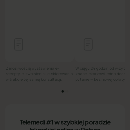
Z możliwością wystawienia e-
W ciągu 24 godzin od wizyty
recepty, e-zwolnienia i e-skierowania
zadać lekarzowi jedno dodat
w trakcie tej samej konsultacji.
pytanie — bez nowej opłaty.
Telemedi #1 w szybkiej poradzie
lekarskiej online w Polsce