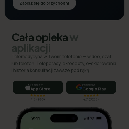
Zapisz się do przychodni
Cała opieka
w
aplikacji
Telemedycyna w Twoim telefonie — wideo, czat
lub telefon. Teleporady, e-recepty, e-skierowania
i historia konsultacji zawsze pod ręką.
Pobierz w
Pobierz na
App Store
Google Play
4,8
(
960
)
4,7
(
3266
)