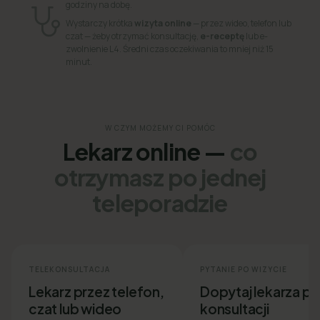
godziny na dobę.
Wystarczy krótka
wizyta online
— przez wideo, telefon lub
czat — żeby otrzymać konsultację,
e-receptę
lub e-
zwolnienie L4. Średni czas oczekiwania to mniej niż 15
minut.
W CZYM MOŻEMY CI POMÓC
Lekarz online —
co
otrzymasz po jednej
teleporadzie
TELEKONSULTACJA
PYTANIE PO WIZYCIE
Lekarz przez telefon,
Dopytaj lekarza p
czat lub wideo
konsultacji