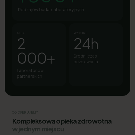
Rodzajów badań laboratoryjnych
SIEĆ
WYNIKI
2
24h
000+
Średni czas
oczekiwania
Laboratoriów
partnerskich
CO OFERUJEMY
Kompleksowa opieka zdrowotna
w jednym miejscu