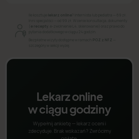
Ile kosztuje
lekarz online
? Internista lub pediatra — 89 zł.
Inni specjaliści — od 99 zł. W cenie konsultacja, dokumenty
(
e recepty
, e-zwolnienie L4, skierowanie) oraz prawo do
pytania dodatkowego w ciągu 24 godzin.
Bezpłatne wizyty dostępne w ramach
POZ z NFZ
—
szczegóły w sekcji wyżej.
Lekarz online
w ciągu godziny
Wypełnij ankietę — lekarz oceni i
zdecyduje. Brak wskazań? Zwrócimy
opłatę.