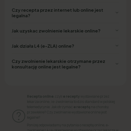
Czy recepta przez internet lub online jest
legalna?
Jak uzyskac zwolnienie lekarskie online?
Jak działa L4 (e-ZLA) online?
Czy zwolnienie lekarskie otrzymane przez
konsultację online jest legalne?
Recepta online
, czyli
e recepty
wystawiane przez
lekarza online, i e-zwolnienia to dziś standard w polskiej
telemedycynie. Jak otrzymać
e receptę
na choroby
przewlekłe? Czy zwolnienie wystawione online jest
legalne?
Poniżej odpowiadamy na pytania o receptę online, e-
zwolnienie L4 i e-skierowanie wystawiane przez lekarza w