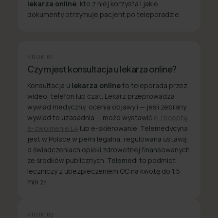
lekarza online
, kto z niej korzysta i jakie
dokumenty otrzymuje pacjent po teleporadzie.
KROK
01
Czym jest konsultacja u lekarza online?
Konsultacja u
lekarza online
to teleporada przez
wideo, telefon lub czat. Lekarz przeprowadza
wywiad medyczny, ocenia objawy i — jeśli zebrany
wywiad to uzasadnia — może wystawić
e-receptę
,
e-zwolnienie L4
lub e-skierowanie. Telemedycyna
jest w Polsce w pełni legalna, regulowana ustawą
o świadczeniach opieki zdrowotnej finansowanych
ze środków publicznych. Telemedi to podmiot
leczniczy z ubezpieczeniem OC na kwotę do 1,5
mln zł.
KROK
02