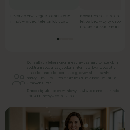
Lekarz pierwszego kontaktu w 15
Nowa recepta lub przedłuż
minut — wideo, telefon lub czat.
leków bez wizyty osobiście.
Dokument SMS-em lub e-ma
Konsultacja lekarska
online sprawdza się przy szerokim
spektrum specjalizacji. Lekarz internista, lekarz pediatra,
ginekolog, kardiolog, dermatolog, psychiatra — każdy z
naszych lekarzy może ocenić Twój stan zdrowia w trakcie
wideokonsultacji.
E receptę
lub e-skierowanie wystawi w tej samej rozmowie,
jeśli zebrany wywiad to uzasadnia.