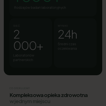
Rodzajów badań laboratoryjnych
SIEĆ
WYNIKI
2
24h
000+
Średni czas
oczekiwania
Laboratoriów
partnerskich
CO OFERUJEMY
Kompleksowa opieka zdrowotna
w jednym miejscu