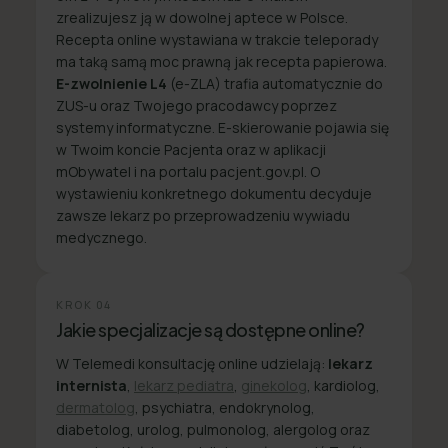
zrealizujesz ją w dowolnej aptece w Polsce.
Recepta online wystawiana w trakcie teleporady
ma taką samą moc prawną jak recepta papierowa.
E-zwolnienie L4
(e-ZLA) trafia automatycznie do
ZUS-u oraz Twojego pracodawcy poprzez
systemy informatyczne. E-skierowanie pojawia się
w Twoim koncie Pacjenta oraz w aplikacji
mObywatel i na portalu pacjent.gov.pl. O
wystawieniu konkretnego dokumentu decyduje
zawsze lekarz po przeprowadzeniu wywiadu
medycznego.
KROK
04
Jakie specjalizacje są dostępne online?
W Telemedi konsultację online udzielają:
lekarz
internista
,
lekarz pediatra
,
ginekolog
, kardiolog,
dermatolog
, psychiatra, endokrynolog,
diabetolog, urolog, pulmonolog, alergolog oraz