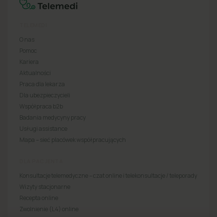
TELEMEDI
O nas
Pomoc
Kariera
Aktualności
Praca dla lekarza
Dla ubezpieczycieli
Współpraca b2b
Badania medycyny pracy
Usługi assistance
Mapa – sieć placówek współpracujących
DLA PACJENTA
Konsultacje telemedyczne – czat online i telekonsultacje / teleporady
Wizyty stacjonarne
Recepta online
Zwolnienie (L4) online