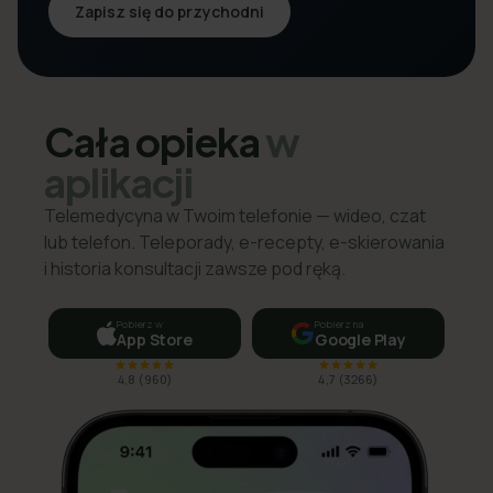
Zapisz się do przychodni
Cała opieka
w
aplikacji
Telemedycyna w Twoim telefonie — wideo, czat
lub telefon. Teleporady, e-recepty, e-skierowania
i historia konsultacji zawsze pod ręką.
Pobierz w
Pobierz na
App Store
Google Play
4,8
(
960
)
4,7
(
3266
)