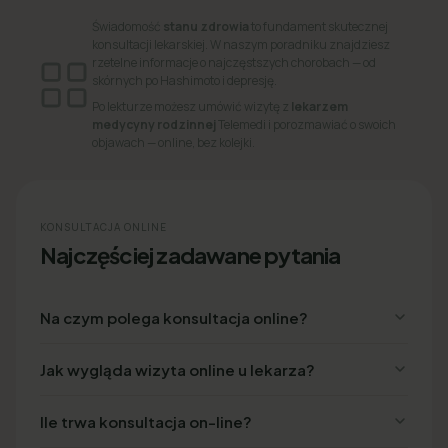
Świadomość
stanu zdrowia
to fundament skutecznej
konsultacji lekarskiej. W naszym poradniku znajdziesz
rzetelne informacje o najczęstszych chorobach — od
skórnych po Hashimoto i depresję.
Po lekturze możesz umówić wizytę z
lekarzem
medycyny rodzinnej
Telemedi i porozmawiać o swoich
objawach — online, bez kolejki.
KONSULTACJA ONLINE
Najczęściej zadawane pytania
Na czym polega konsultacja online?
Jak wygląda wizyta online u lekarza?
Ile trwa konsultacja on-line?