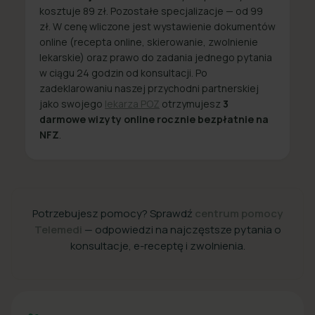
kosztuje 89 zł. Pozostałe specjalizacje — od 99
zł. W cenę wliczone jest wystawienie dokumentów
online (recepta online, skierowanie, zwolnienie
lekarskie) oraz prawo do zadania jednego pytania
w ciągu 24 godzin od konsultacji. Po
zadeklarowaniu naszej przychodni partnerskiej
jako swojego
lekarza POZ
otrzymujesz
3
darmowe wizyty online rocznie bezpłatnie na
NFZ
.
Potrzebujesz pomocy? Sprawdź
centrum pomocy
Telemedi
— odpowiedzi na najczęstsze pytania o
konsultacje, e-receptę i zwolnienia.
+48 22 357 49 49