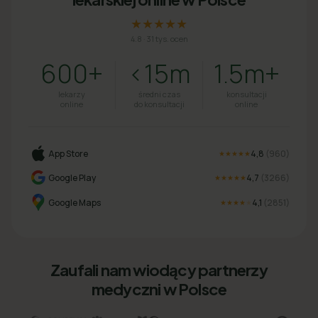
★★★★★
4.8
·
31 tys. ocen
600+
<15m
1.5m+
lekarzy
średni czas
konsultacji
online
do konsultacji
online
App Store
4,8
(
960
)
★★★★★
Google Play
4,7
(
3266
)
★★★★★
Google Maps
4,1
(
2851
)
★★★★
★
Zaufali nam wiodący partnerzy
medyczni w Polsce