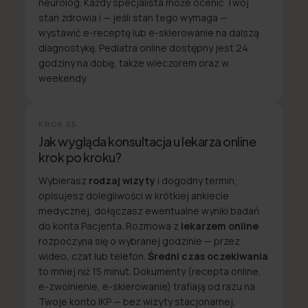
neurolog. Każdy specjalista może ocenić Twój
stan zdrowia i — jeśli stan tego wymaga —
wystawić e-receptę lub e-skierowanie na dalszą
diagnostykę. Pediatra online dostępny jest 24
godziny na dobę, także wieczorem oraz w
weekendy.
KROK
05
Jak wygląda konsultacja u lekarza online
krok po kroku?
Wybierasz
rodzaj wizyty
i dogodny termin,
opisujesz dolegliwości w krótkiej ankiecie
medycznej, dołączasz ewentualne wyniki badań
do konta Pacjenta. Rozmowa z
lekarzem online
rozpoczyna się o wybranej godzinie — przez
wideo, czat lub telefon.
Średni czas oczekiwania
to mniej niż 15 minut. Dokumenty (recepta online,
e-zwolnienie, e-skierowanie) trafiają od razu na
Twoje konto IKP — bez wizyty stacjonarnej.