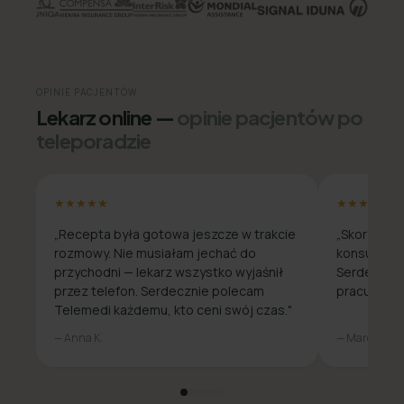
OPINIE PACJENTÓW
Lekarz online —
opinie pacjentów po
teleporadzie
★★★★★
★★★★★
„Recepta była gotowa jeszcze w trakcie
„Skorzysta
rozmowy. Nie musiałam jechać do
konsultacja
przychodni — lekarz wszystko wyjaśnił
Serdecznie
przez telefon. Serdecznie polecam
pracuje zda
Telemedi każdemu, kto ceni swój czas."
— Anna K.
— Marcin W.