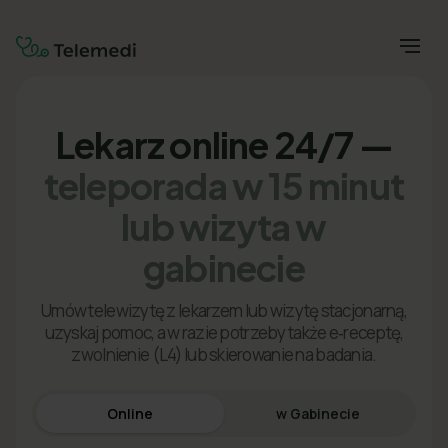
Lekarz online 24/7 —
teleporada w 15 minut
lub wizyta w
gabinecie
Umów telewizytę z lekarzem lub wizytę stacjonarną,
uzyskaj pomoc, a w razie potrzeby także e‑receptę,
zwolnienie (L4) lub skierowanie na badania.
Online
w Gabinecie