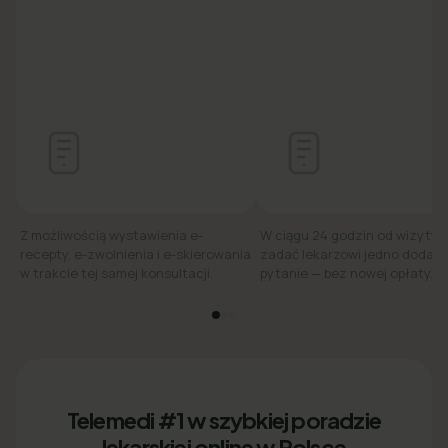
Z możliwością wystawienia e-
W ciągu 24 godzin od wizyty
recepty, e-zwolnienia i e-skierowania
zadać lekarzowi jedno dodat
w trakcie tej samej konsultacji.
pytanie — bez nowej opłaty.
Telemedi #1 w szybkiej poradzie
lekarskiej online w Polsce