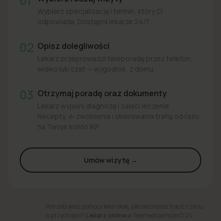
Wybierz specjalizację i termin, który Ci
odpowiada. Dostępni lekarze 24/7.
02
Opisz dolegliwości
Lekarz przeprowadzi teleporadę przez telefon,
wideo lub czat — wygodnie, z domu.
03
Otrzymaj poradę oraz dokumenty
Lekarz wyjaśni diagnozę i zaleci leczenie.
Recepty, e-zwolnienia i skierowania trafią od razu
na Twoje konto IKP.
Umów wizytę →
Potrzebujesz pomocy lekarskiej, ale nie chcesz tracić czasu
w przychodni?
Lekarz online
w Telemedi pomoże Ci 24