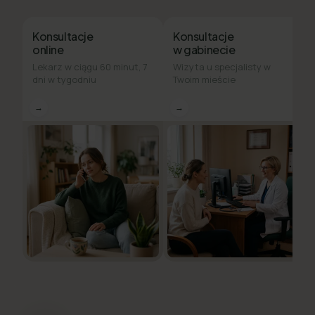
Konsultacje
Konsultacje
online
w gabinecie
Lekarz w ciągu 60 minut, 7
Wizyta u specjalisty w
dni w tygodniu
Twoim mieście
→
→