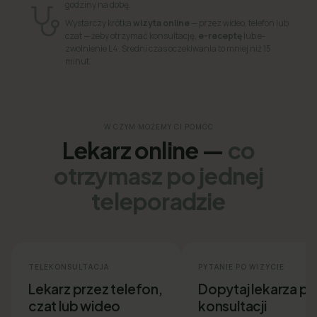
godziny na dobę.
Wystarczy krótka
wizyta online
— przez wideo, telefon lub
czat — żeby otrzymać konsultację,
e-receptę
lub e-
zwolnienie L4. Średni czas oczekiwania to mniej niż 15
minut.
W CZYM MOŻEMY CI POMÓC
Lekarz online —
co
otrzymasz po jednej
teleporadzie
TELEKONSULTACJA
PYTANIE PO WIZYCIE
Lekarz przez telefon,
Dopytaj lekarza p
czat lub wideo
konsultacji