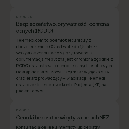
KROK
06
Bezpieczeństwo, prywatność i ochrona
danych (RODO)
Telemedi.com to
podmiot leczniczy
z
ubezpieczeniem OC na kwotę do 1,5 mln zł.
Wszystkie konsultacje są szyfrowane, a
dokumentacja medyczna jest chroniona zgodnie z
RODO
oraz ustawą o ochronie danych osobowych.
Dostęp do historii konsultacji masz wyłącznie Ty
oraz lekarz prowadzący — w aplikacji Telemedi
oraz przez Internetowe Konto Pacjenta (IKP) na
pacjent.gov.pl.
KROK
07
Cennik i bezpłatne wizyty w ramach NFZ
Konsultacja online
u internisty lub pediatry