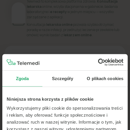
Telemedi to kompleksowa platforma zdrowia.
Konsultacja
lekarska
online, wizyta stacjonarna w gabinecie, badania
laboratoryjne i
e recepty
w jednym miejscu — wszystko
zarządzane z aplikacji.
Konsultacja
lekarska online
pozwala szybko otrzymać
poradę w razie infekcji, przedłużyć leczenie przewlekłe lub
omówić wyniki badań z
lekarzem online
.
PORADNIK
Dowiedz się więcej o swoim zdrowiu
Zgoda
Szczegóły
O plikach cookies
Niniejsza strona korzysta z plików cookie
Wykorzystujemy pliki cookie do spersonalizowania treści
i reklam, aby oferować funkcje społecznościowe i
analizować ruch w naszej witrynie. Informacje o tym, jak
korzystasz z naszej witryny, udostępniamy partnerom