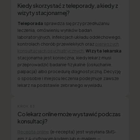
Kiedy skorzystać z teleporady, a kiedy z
wizyty stacjonarnej?
Teleporada
sprawdza się przy przedłużaniu
leczenia, omówieniu wyników badań
laboratoryjnych, infekcjach układu oddechowego,
kontrolach chorób przewlekłych oraz
pierwszych
konsultacjach psychiatrycznych
.
Wizyta lekarska
stacjonarna jest konieczna, kiedy lekarz musi
przeprowadzić badanie fizykalne (osłuchanie,
palpacja) albo procedurę diagnostyczną. Decyzję
o sposobie i miejscu leczenia podejmuje zawsze
lekarz na podstawie zebranego wywiadu.
KROK
03
Co lekarz online może wystawić podczas
konsultacji?
Recepta online
(e-recepta) jest wysyłana SMS-
em z 4-cyfrowym kodem lub e-mailem —