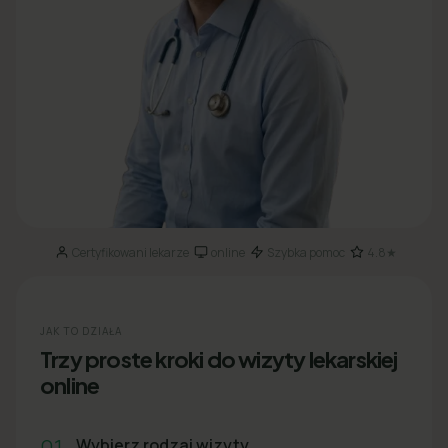
Certyfikowani lekarze
online
Szybka pomoc
4.8★
·
·
·
JAK TO DZIAŁA
Trzy proste kroki do wizyty lekarskiej
online
01
Wybierz rodzaj wizyty