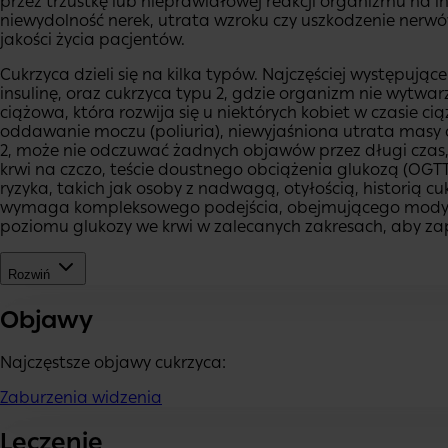
przez trzustkę lub nieprawidłowej reakcji organizmu na 
niewydolność nerek, utrata wzroku czy uszkodzenie nerw
jakości życia pacjentów.
Cukrzyca dzieli się na kilka typów. Najczęściej występując
insulinę, oraz cukrzyca typu 2, gdzie organizm nie wytwarza
ciążowa, która rozwija się u niektórych kobiet w czasie c
oddawanie moczu (poliuria), niewyjaśniona utrata masy ci
2, może nie odczuwać żadnych objawów przez długi czas,
krwi na czczo, teście doustnego obciążenia glukozą (OG
ryzyka, takich jak osoby z nadwagą, otyłością, historią c
wymaga kompleksowego podejścia, obejmującego modyfikac
poziomu glukozy we krwi w zalecanych zakresach, aby zap
Rozwiń
Objawy
Najczęstsze objawy
cukrzyca
:
Zaburzenia widzenia
Leczenie