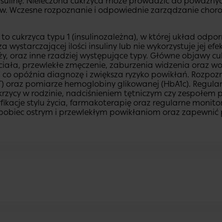
insulinę. Nieleczona cukrzyca może prowadzić do poważnyc
ów. Wczesne rozpoznanie i odpowiednie zarządzanie chor
e to cukrzyca typu 1 (insulinozależna), w której układ odp
 wystarczającej ilości insuliny lub nie wykorzystuje jej efe
iąży, oraz inne rzadziej występujące typy. Główne objawy c
ała, przewlekłe zmęczenie, zaburzenia widzenia oraz woln
 co opóźnia diagnozę i zwiększa ryzyko powikłań. Rozpoz
TT) oraz pomiarze hemoglobiny glikowanej (HbA1c). Regul
ukrzycy w rodzinie, nadciśnieniem tętniczym czy zespołem p
je stylu życia, farmakoterapię oraz regularne monitoro
obiec ostrym i przewlekłym powikłaniom oraz zapewnić pa