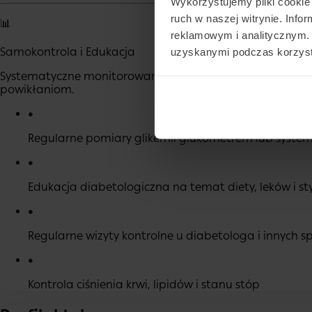
Wykorzystujemy pliki cookie 
ruch w naszej witrynie. Inf
📊
reklamowym i analitycznym. 
Samokontrola i Edukacja
uzyskanymi podczas korzysta
Systematyczne monitorowanie poziomu glukozy we krwi or
powikłaniom.
•
Regularne pomiary glikemii glukometrem lub sys
•
Edukacja diabetologiczna na temat diety, leków i sty
•
Regularne wizyty kontrolne u diabetologa i innych s
•
Kontrola ciśnienia krwi, lipidów i stanu stóp