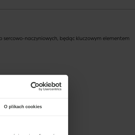
orób sercowo-naczyniowych, będąc kluczowym elementem
O plikach cookies