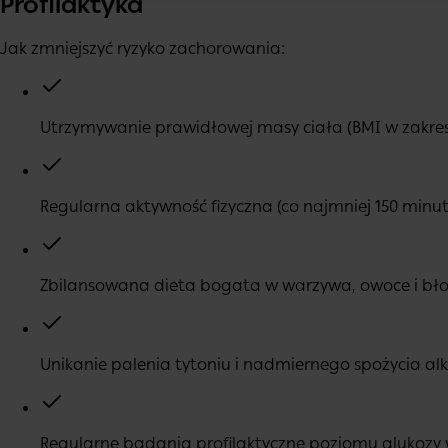
Profilaktyka
Jak zmniejszyć ryzyko zachorowania:
Utrzymywanie prawidłowej masy ciała (BMI w zakre
Regularna aktywność fizyczna (co najmniej 150 min
Zbilansowana dieta bogata w warzywa, owoce i błon
Unikanie palenia tytoniu i nadmiernego spożycia al
Regularne badania profilaktyczne poziomu glukozy w