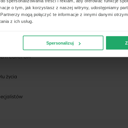
do spersonalizowania treści i reklam, aby oferować funkcje sp
ormacje o tym, jak korzystasz z naszej witryny, udostępniamy p
Partnerzy mogą połączyć te informacje z innymi danymi otrzym
nia z ich usług.
az edukacja pacjenta na temat choroby i jej zarządzania
Spersonalizuj
Z
temem CGM/FGM
lu życia
pecjalistów