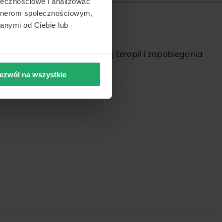
ołecznościowe i analizować
artnerom społecznościowym,
anymi od Ciebie lub
 są niezbędne dla skutecznej terapii i zapobiegania
ezwól na wszystkie