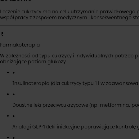
Leczenie cukrzycy ma na celu utrzymanie prawidłowego 
współpracy z zespołem medycznym i konsekwentnego sto
💊
Farmakoterapia
W zależności od typu cukrzycy i indywidualnych potrzeb p
obniżające poziom glukozy.
•
Insulinoterapia (dla cukrzycy typu 1 i w zaawansowan
•
Doustne leki przeciwcukrzycowe (np. metformina, po
•
Analogi GLP-1 (leki iniekcyjne poprawiające kontrolę g
•