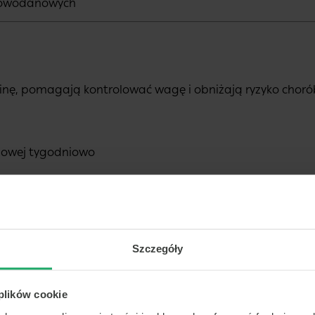
ęglowodanowych
sulinę, pomagają kontrolować wagę i obniżają ryzyko ch
bowej tygodniowo
Szczegóły
ności
 plików cookie
o programu ćwiczeń