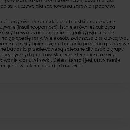
h powikłań, takich jak choroby serca, udar mózgu,
obą są kluczowe dla zachowania zdrowia i poprawy
ornościowy niszczy komórki beta trzustki produkujące
ktywnie (insulinooporność). Istnieje również cukrzyca
ukrzycy to wzmożone pragnienie (polidypsja), częste
o gojące się rany. Wiele osób, zwłaszcza z cukrzycą typu
nanie cukrzycy opiera się na badaniu poziomu glukozy we
arne badania przesiewowe są zalecane dla osób z grupy
olicystycznych jajników. Skuteczne leczenie cukrzycy
wanie stanu zdrowia. Celem terapii jest utrzymanie
cjentowi jak najlepszą jakość życia.