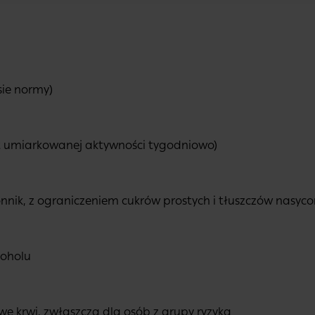
sie normy)
ut umiarkowanej aktywności tygodniowo)
nik, z ograniczeniem cukrów prostych i tłuszczów nasyc
koholu
e krwi, zwłaszcza dla osób z grupy ryzyka