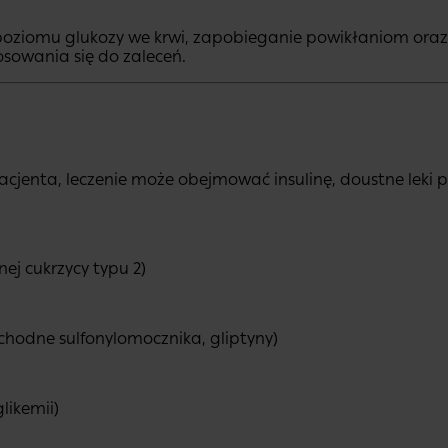
poziomu glukozy we krwi, zapobieganie powikłaniom ora
sowania się do zaleceń.
acjenta, leczenie może obejmować insulinę, doustne leki p
ej cukrzycy typu 2)
chodne sulfonylomocznika, gliptyny)
likemii)