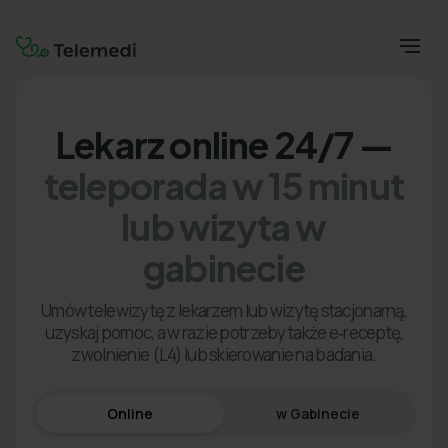
Lekarz online 24/7 —
teleporada w 15 minut
lub wizyta w
gabinecie
Umów telewizytę z lekarzem lub wizytę stacjonarną,
uzyskaj pomoc, a w razie potrzeby także e‑receptę,
zwolnienie (L4) lub skierowanie na badania.
Online
w Gabinecie