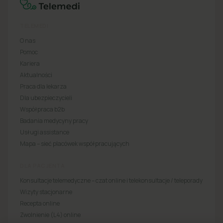
TELEMEDI
O nas
Pomoc
Kariera
Aktualności
Praca dla lekarza
Dla ubezpieczycieli
Współpraca b2b
Badania medycyny pracy
Usługi assistance
Mapa – sieć placówek współpracujących
DLA PACJENTA
Konsultacje telemedyczne – czat online i telekonsultacje / teleporady
Wizyty stacjonarne
Recepta online
Zwolnienie (L4) online