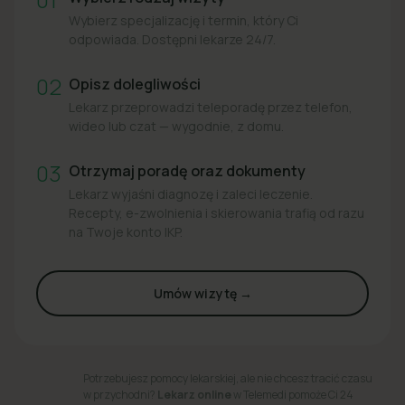
Wybierz specjalizację i termin, który Ci
odpowiada. Dostępni lekarze 24/7.
02
Opisz dolegliwości
Lekarz przeprowadzi teleporadę przez telefon,
wideo lub czat — wygodnie, z domu.
03
Otrzymaj poradę oraz dokumenty
Lekarz wyjaśni diagnozę i zaleci leczenie.
Recepty, e-zwolnienia i skierowania trafią od razu
na Twoje konto IKP.
Umów wizytę →
Potrzebujesz pomocy lekarskiej, ale nie chcesz tracić czasu
w przychodni?
Lekarz online
w Telemedi pomoże Ci 24