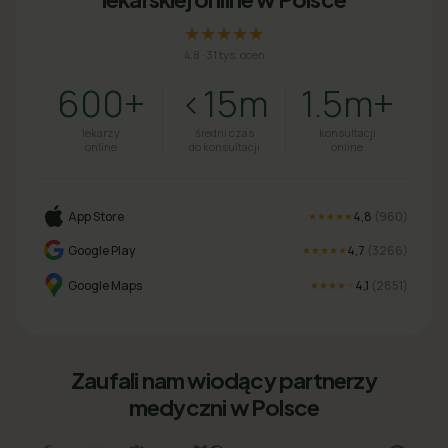
★★★★★
4.8
·
31 tys. ocen
600+
<15m
1.5m+
lekarzy
średni czas
konsultacji
online
do konsultacji
online
App Store
4,8
(
960
)
★★★★★
Google Play
4,7
(
3266
)
★★★★★
Google Maps
4,1
(
2851
)
★★★★
★
Zaufali nam wiodący partnerzy
medyczni w Polsce