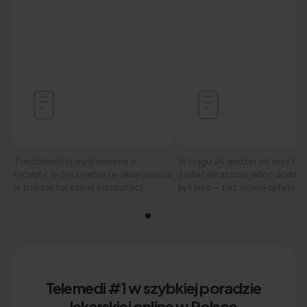
Z możliwością wystawienia e-
W ciągu 24 godzin od wizyty
recepty, e-zwolnienia i e-skierowania
zadać lekarzowi jedno dodat
w trakcie tej samej konsultacji.
pytanie — bez nowej opłaty.
Telemedi #1 w szybkiej poradzie
lekarskiej online w Polsce