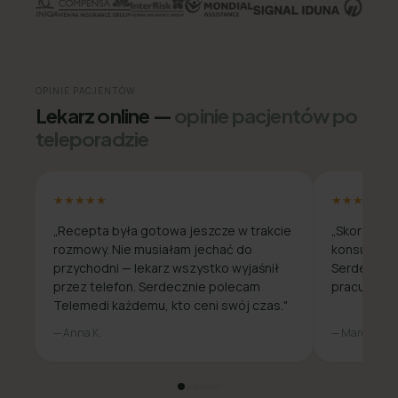
OPINIE PACJENTÓW
Lekarz online —
opinie pacjentów po
teleporadzie
★★★★★
★★★★★
„Recepta była gotowa jeszcze w trakcie
„Skorzysta
rozmowy. Nie musiałam jechać do
konsultacja
przychodni — lekarz wszystko wyjaśnił
Serdecznie
przez telefon. Serdecznie polecam
pracuje zda
Telemedi każdemu, kto ceni swój czas."
— Anna K.
— Marcin W.