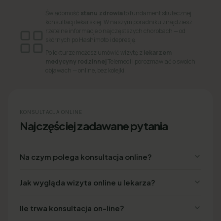
Świadomość
stanu zdrowia
to fundament skutecznej
konsultacji lekarskiej. W naszym poradniku znajdziesz
rzetelne informacje o najczęstszych chorobach — od
skórnych po Hashimoto i depresję.
Po lekturze możesz umówić wizytę z
lekarzem
medycyny rodzinnej
Telemedi i porozmawiać o swoich
objawach — online, bez kolejki.
KONSULTACJA ONLINE
Najczęściej zadawane pytania
Na czym polega konsultacja online?
Jak wygląda wizyta online u lekarza?
Ile trwa konsultacja on-line?