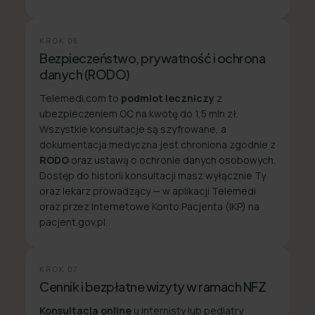
KROK
06
Bezpieczeństwo, prywatność i ochrona
danych (RODO)
Telemedi.com to
podmiot leczniczy
z
ubezpieczeniem OC na kwotę do 1,5 mln zł.
Wszystkie konsultacje są szyfrowane, a
dokumentacja medyczna jest chroniona zgodnie z
RODO
oraz ustawą o ochronie danych osobowych.
Dostęp do historii konsultacji masz wyłącznie Ty
oraz lekarz prowadzący — w aplikacji Telemedi
oraz przez Internetowe Konto Pacjenta (IKP) na
pacjent.gov.pl.
KROK
07
Cennik i bezpłatne wizyty w ramach NFZ
Konsultacja online
u internisty lub pediatry