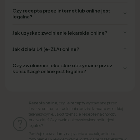
Czy recepta przez internet lub online jest
legalna?
Jak uzyskac zwolnienie lekarskie online?
Jak działa L4 (e-ZLA) online?
Czy zwolnienie lekarskie otrzymane przez
konsultację online jest legalne?
Recepta online
, czyli
e recepty
wystawiane przez
lekarza online, i e-zwolnienia to dziś standard w polskiej
telemedycynie. Jak otrzymać
e receptę
na choroby
przewlekłe? Czy zwolnienie wystawione online jest
legalne?
Poniżej odpowiadamy na pytania o receptę online, e-
zwolnienie L4 i e-skierowanie wystawiane przez lekarza w