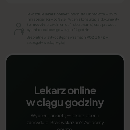
Ile kosztuje
lekarz online
? Internista lub pediatra — 89 zł.
Inni specjaliści — od 99 zł. W cenie konsultacja, dokumenty
(
e recepty
, e-zwolnienie L4, skierowanie) oraz prawo do
pytania dodatkowego w ciągu 24 godzin.
Bezpłatne wizyty dostępne w ramach
POZ z NFZ
—
szczegóły w sekcji wyżej.
Lekarz online
w ciągu godziny
Wypełnij ankietę — lekarz oceni i
zdecyduje. Brak wskazań? Zwrócimy
opłatę.