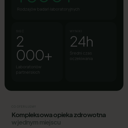
Rodzajów badań laboratoryjnych
SIEĆ
WYNIKI
2
24h
000+
Średni czas
oczekiwania
Laboratoriów
partnerskich
CO OFERUJEMY
Kompleksowa opieka zdrowotna
w jednym miejscu