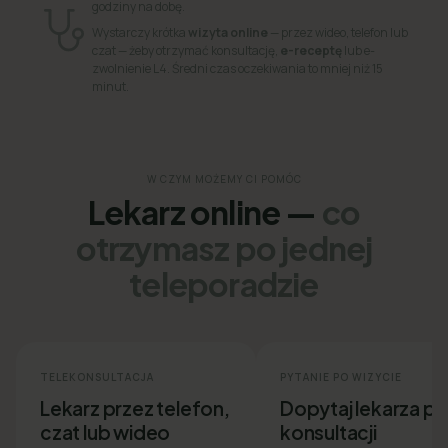
godziny na dobę.
Wystarczy krótka
wizyta online
— przez wideo, telefon lub
czat — żeby otrzymać konsultację,
e-receptę
lub e-
zwolnienie L4. Średni czas oczekiwania to mniej niż 15
minut.
W CZYM MOŻEMY CI POMÓC
Lekarz online —
co
otrzymasz po jednej
teleporadzie
TELEKONSULTACJA
PYTANIE PO WIZYCIE
Lekarz przez telefon,
Dopytaj lekarza p
czat lub wideo
konsultacji