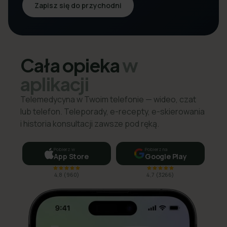
Zapisz się do przychodni
Cała opieka
w
aplikacji
Telemedycyna w Twoim telefonie — wideo, czat
lub telefon. Teleporady, e-recepty, e-skierowania
i historia konsultacji zawsze pod ręką.
Pobierz w
Pobierz na
App Store
Google Play
4,8
(
960
)
4,7
(
3266
)