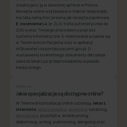
zrealizujesz ją w dowolnej aptece w Polsce.
Recepta online wystawiana w trakcie teleporady
ma taką samą moc prawną jak recepta papierowa.
E-zwolnienie L4
(e-ZLA) trafia automatycznie do
ZUS-u oraz Twojego pracodawcy poprzez
systemy informatyczne. E-skierowanie pojawia się
w Twoim koncie Pacjenta oraz w aplikacji
mObywatel i na portalu pacjent.gov.pl. O
wystawieniu konkretnego dokumentu decyduje
zawsze lekarz po przeprowadzeniu wywiadu
medycznego.
KROK
04
Jakie specjalizacje są dostępne online?
W Telemedi konsultację online udzielają:
lekarz
internista
,
lekarz pediatra
,
ginekolog
, kardiolog,
dermatolog
, psychiatra, endokrynolog,
diabetolog, urolog, pulmonolog, alergolog oraz