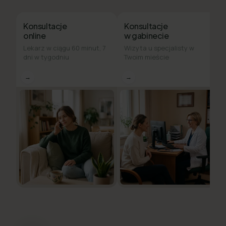
Konsultacje
Konsultacje
online
w gabinecie
Lekarz w ciągu 60 minut, 7
Wizyta u specjalisty w
dni w tygodniu
Twoim mieście
→
→