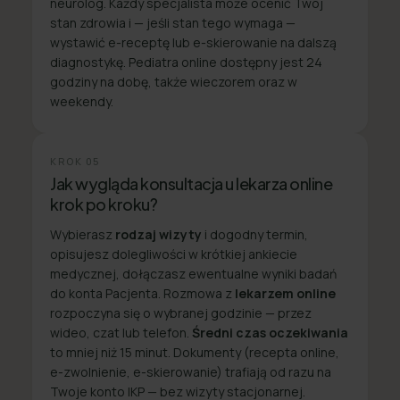
neurolog. Każdy specjalista może ocenić Twój
stan zdrowia i — jeśli stan tego wymaga —
wystawić e-receptę lub e-skierowanie na dalszą
diagnostykę. Pediatra online dostępny jest 24
godziny na dobę, także wieczorem oraz w
weekendy.
KROK
05
Jak wygląda konsultacja u lekarza online
krok po kroku?
Wybierasz
rodzaj wizyty
i dogodny termin,
opisujesz dolegliwości w krótkiej ankiecie
medycznej, dołączasz ewentualne wyniki badań
do konta Pacjenta. Rozmowa z
lekarzem online
rozpoczyna się o wybranej godzinie — przez
wideo, czat lub telefon.
Średni czas oczekiwania
to mniej niż 15 minut. Dokumenty (recepta online,
e-zwolnienie, e-skierowanie) trafiają od razu na
Twoje konto IKP — bez wizyty stacjonarnej.