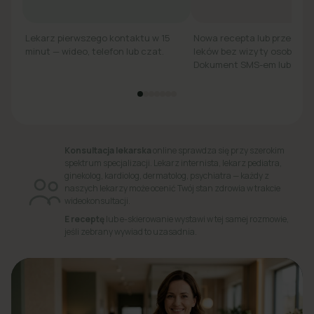
Lekarz pierwszego kontaktu w 15
Nowa recepta lub przedłuż
minut — wideo, telefon lub czat.
leków bez wizyty osobiście.
Dokument SMS-em lub e-ma
Konsultacja lekarska
online sprawdza się przy szerokim
spektrum specjalizacji. Lekarz internista, lekarz pediatra,
ginekolog, kardiolog, dermatolog, psychiatra — każdy z
naszych lekarzy może ocenić Twój stan zdrowia w trakcie
wideokonsultacji.
E receptę
lub e-skierowanie wystawi w tej samej rozmowie,
jeśli zebrany wywiad to uzasadnia.