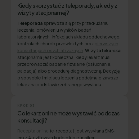
Kiedy skorzystać z teleporady, a kiedy z
wizyty stacjonarnej?
Teleporada
sprawdza się przy przedłużaniu
leczenia, omówieniu wyników badań
laboratoryjnych, infekcjach układu oddechowego,
kontrolach chorób przewlekłych oraz
pierwszych
konsultacjach psychiatrycznych
.
Wizyta lekarska
stacjonarna jest konieczna, kiedy lekarz musi
przeprowadzić badanie fizykalne (osłuchanie,
palpacja) albo procedurę diagnostyczną. Decyzję
o sposobie i miejscu leczenia podejmuje zawsze
lekarz na podstawie zebranego wywiadu.
KROK
03
Co lekarz online może wystawić podczas
konsultacji?
Recepta online
(e-recepta) jest wysyłana SMS-
em z 4-cyfrowym kodem lub e-mailem —