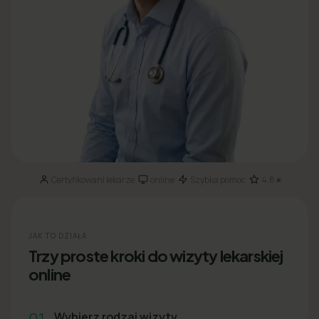
Certyfikowani lekarze
online
Szybka pomoc
4.8★
·
·
·
JAK TO DZIAŁA
Trzy proste kroki do wizyty lekarskiej
online
01
Wybierz rodzaj wizyty