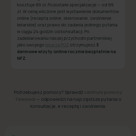
kosztuje 89 zł. Pozostałe specjalizacje — od 99
zł. W cenę wliczone jest wystawienie dokumentów
online (recepta online, skierowanie, zwolnienie
lekarskie) oraz prawo do zadania jednego pytania
w ciągu 24 godzin od konsultacji. Po
zadeklarowaniu naszej przychodni partnerskiej
jako swojego
lekarza POZ
otrzymujesz
3
darmowe wizyty online rocznie bezpłatnie na
NFZ
.
Potrzebujesz pomocy? Sprawdź
centrum pomocy
Telemedi
— odpowiedzi na najczęstsze pytania o
konsultacje, e-receptę i zwolnienia.
+48 22 357 49 49