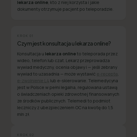
lekarza online
, kto z niej korzysta i jakie
dokumenty otrzymuje pacjent po teleporadzie.
KROK
01
Czym jest konsultacja u lekarza online?
Konsultacja u
lekarza online
to teleporada przez
wideo, telefon lub czat. Lekarz przeprowadza
wywiad medyczny, ocenia objawy i — jeśli zebrany
wywiad to uzasadnia — może wystawić
e-receptę
,
e-zwolnienie L4
lub e-skierowanie. Telemedycyna
jest w Polsce w pełni legalna, regulowana ustawą
o świadczeniach opieki zdrowotnej finansowanych
ze środków publicznych. Telemedi to podmiot
leczniczy z ubezpieczeniem OC na kwotę do 1,5
mln zł.
KROK
02