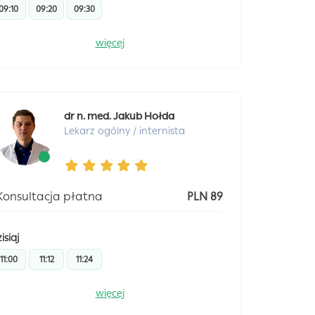
09:10
09:20
09:30
więcej
dr n. med. Jakub Hołda
Lekarz ogólny / internista
Konsultacja płatna
PLN 89
isiaj
11:00
11:12
11:24
więcej