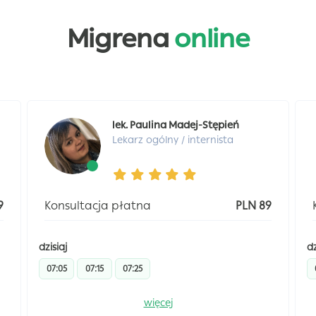
Migrena
online
lek. Paulina Madej-Stępień
Lekarz ogólny / internista
9
Konsultacja płatna
PLN 89
dzisiaj
dz
07:05
07:15
07:25
więcej