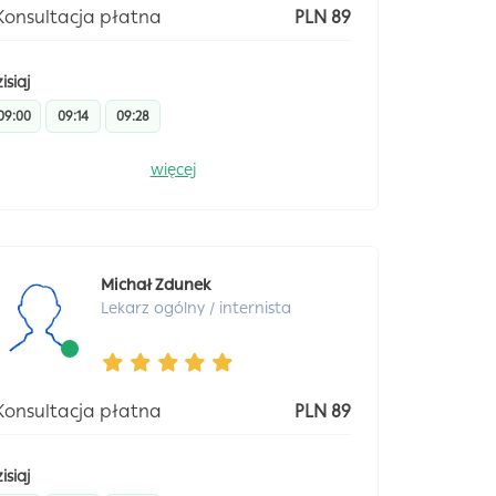
Konsultacja płatna
PLN 89
isiaj
09:00
09:14
09:28
więcej
Michał Zdunek
Lekarz ogólny / internista
Konsultacja płatna
PLN 89
isiaj