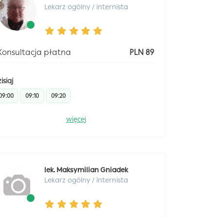
Lekarz ogólny / internista
Konsultacja płatna
PLN 89
isiaj
09:00
09:10
09:20
więcej
lek. Maksymilian Gniadek
Lekarz ogólny / internista