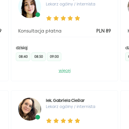
Lekarz ogólny / internista
9
Konsultacja płatna
PLN 89
dzisiaj
dz
08:40
08:50
09:00
więcej
lek. Gabriela Cieślar
Lekarz ogólny / internista