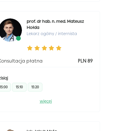
prof. dr hab. n. med. Mateusz
Hołda
Lekarz ogólny / internista
Konsultacja płatna
PLN 89
isiaj
15:00
15:10
15:20
więcej