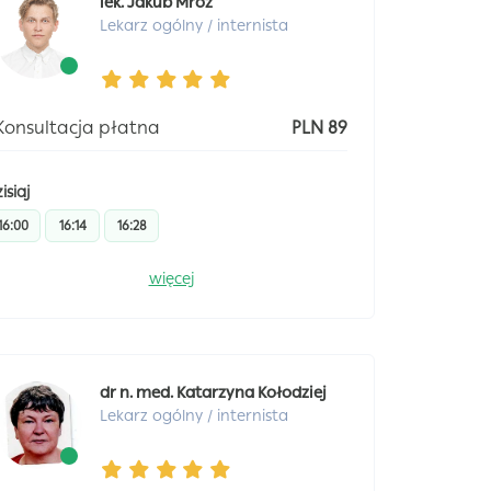
lek. Jakub Mróz
Lekarz ogólny / internista
Konsultacja płatna
PLN 89
isiaj
16:00
16:14
16:28
więcej
dr n. med. Katarzyna Kołodziej
Lekarz ogólny / internista