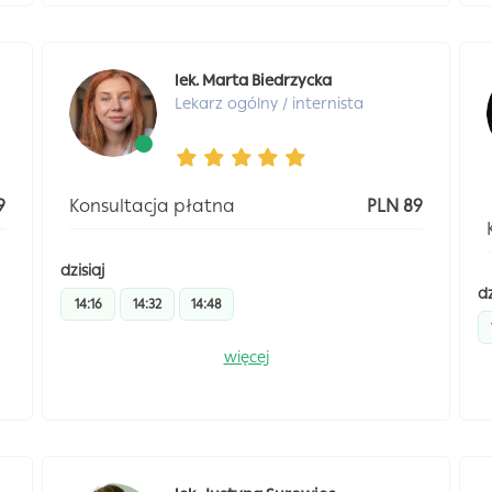
lek. Marta Biedrzycka
Lekarz ogólny / internista
9
Konsultacja płatna
PLN 89
dzisiaj
dz
14:16
14:32
14:48
więcej