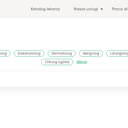
Katalog lekarzy
Nasze usługi
Praca dl
olog
Endokrynolog
Dermatolog
Alergolog
Laryngolo
Chirurg ogólny
Więcej