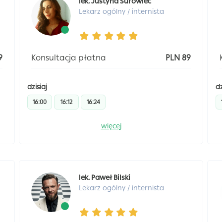
lek. Justyna Surowiec
Lekarz ogólny / internista
9
Konsultacja płatna
PLN 89
dzisiaj
dz
16:00
16:12
16:24
więcej
lek. Paweł Bilski
Lekarz ogólny / internista