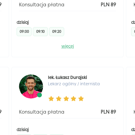
9
Konsultacja płatna
PLN 89
dzisiaj
dz
09:00
09:10
09:20
więcej
lek. Łukasz Durajski
Lekarz ogólny / internista
9
Konsultacja płatna
PLN 89
dzisiaj
dz