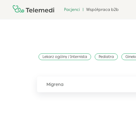
Pacjenci |
Współpraca b2b
Lekarz ogólny / Internista
Pediatra
Ginek