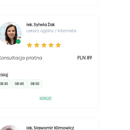
lek. Sylwia Żak
Lekarz ogólny / internista
Konsultacja płatna
PLN 89
isiaj
08:30
08:40
08:50
więcej
lek. Sławomir Klimowicz