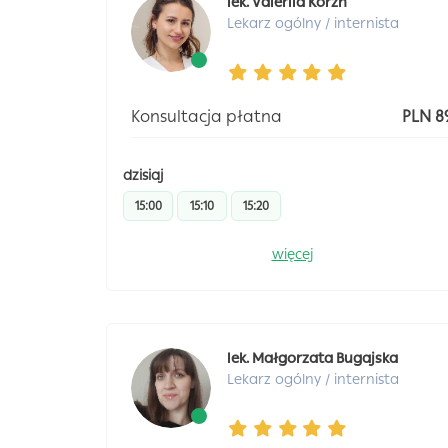
lek. Valeriia Korzh
Lekarz ogólny / internista
Konsultacja płatna
PLN 8
dzisiaj
15:00
15:10
15:20
więcej
lek. Małgorzata Bugajska
Lekarz ogólny / internista