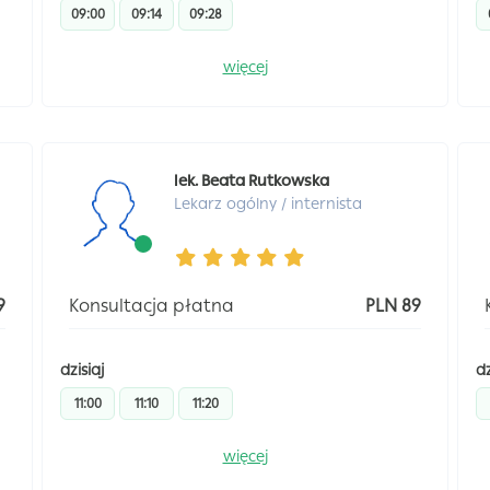
09:00
09:14
09:28
więcej
lek. Beata Rutkowska
Lekarz ogólny / internista
9
Konsultacja płatna
PLN 89
dzisiaj
dz
11:00
11:10
11:20
więcej