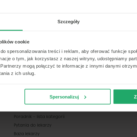
Szczegóły
DLA PACJENTA
REGU
Konsultacje telemedyczne – czat online
Regula
i telekonsultacje / teleporady
 plików cookie
Polity
Wizyty stacjonarne
Regula
do spersonalizowania treści i reklam, aby oferować funkcje sp
Recepta online
ormacje o tym, jak korzystasz z naszej witryny, udostępniamy p
Projek
Zwolnienie (L4) online
Partnerzy mogą połączyć te informacje z innymi danymi otrzym
nia z ich usług.
Lekarz POZ – Bezpłatne konsultacje na NFZ
Badania laboratoryjne (np. krwi)
Pakiety Medyczne
Spersonalizuj
Z
Cennik
Katalog lekarzy
Poradnik – lista kategorii
Pytania do lekarzy
Baza lekarzy