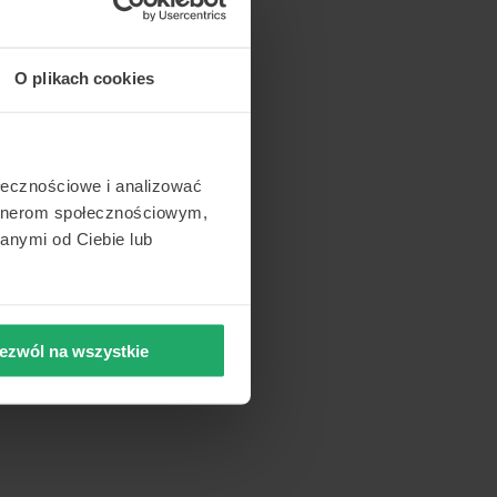
O plikach cookies
LACJE
min organizacyjny
ka prywatności
min świadczenia usług
ołecznościowe i analizować
artnerom społecznościowym,
ty unijne
anymi od Ciebie lub
ezwól na wszystkie