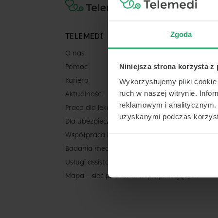
Zgoda
TELEMEDI
O nas
Niniejsza strona korzysta z
Pomoc
Kariera
Wykorzystujemy pliki cookie 
ruch w naszej witrynie. Inf
Aktualności
reklamowym i analitycznym. 
Praca dla lekarza
uzyskanymi podczas korzysta
Dla ubezpieczycieli
Współpraca b2b
Badania medycyny pracy
Usługi assistance
Mapa – sieć placówek współpracujących