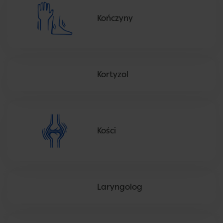
Kończyny
Kortyzol
Kości
Laryngolog