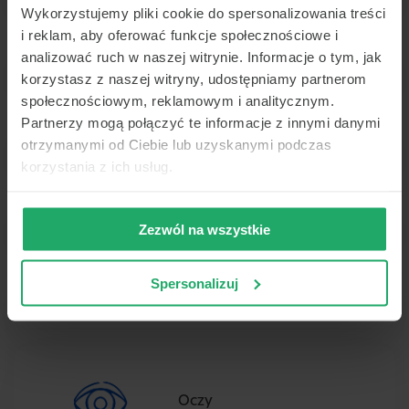
Wykorzystujemy pliki cookie do spersonalizowania treści
i reklam, aby oferować funkcje społecznościowe i
analizować ruch w naszej witrynie. Informacje o tym, jak
Neurolog Online
korzystasz z naszej witryny, udostępniamy partnerom
społecznościowym, reklamowym i analitycznym.
Partnerzy mogą połączyć te informacje z innymi danymi
NFZ
otrzymanymi od Ciebie lub uzyskanymi podczas
korzystania z ich usług.
Nos
Zezwól na wszystkie
Spersonalizuj
Objawy
Oczy