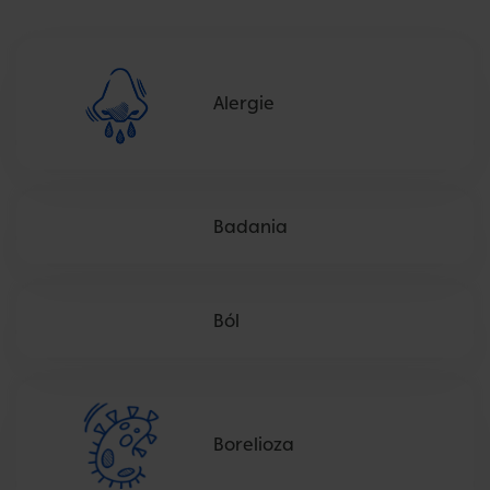
zdrowie serca.
Dla osób zainteresowanych neurologią, mamy
informacje o chorobach neurologicznych, takich jak
stwardnienie rozsiane, padaczka czy migrena. Zdrowie
Alergie
psychiczne to kolejna kategoria, w której znajdziesz
artykuły na temat depresji, lęków, stresu oraz terapii
psychologicznej​​. Onkologia, czyli informacje o
nowotworach, diagnostyce, metodach leczenia raka,
radioterapii i chemioterapii, jest również szeroko
Badania
omówiona na naszej stronie.
Nie zapomnieliśmy o zdrowiu dzieci - pediatria to obszar,
gdzie znajdziesz informacje o szczepieniach, chorobach
Ból
wieku dziecięcego oraz zdrowym rozwoju dzieci. Nasze
artykuły ortopedyczne obejmują tematy związane z
urazami, rehabilitacją, chorobami kości i stawów,
osteoporozą oraz chirurgią ortopedyczną. Zdrowie
kobiet to kolejna ważna kategoria, która zawiera
informacje o zdrowiu reprodukcyjnym, menopauzie,
Borelioza
chorobach ginekologicznych i zdrowiu piersi.