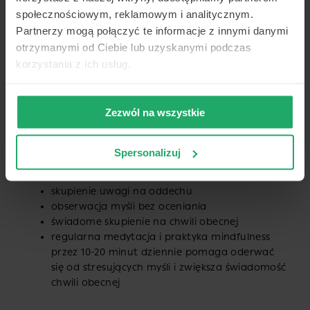
społecznościowym, reklamowym i analitycznym.
Rozciąganie karku i barków
Partnerzy mogą połączyć te informacje z innymi danymi
otrzymanymi od Ciebie lub uzyskanymi podczas
powolne krążenia ramion
korzystania z ich usług.
delikatne rozciąganie szyi
opuszczanie barków podczas wydechu
rozciąganie karku i barków jest szczególnie
Zezwól na wszystkie
pomocne po stresujących sytuacjach
Spersonalizuj
Podstawowe ćwiczenia mindfulness
skupienie uwagi na oddechu
obserwacja myśli bez oceniania
świadome skupienie na chwili obecnej
regularna medytacja i praktyka mindfulness
przez 10-20 minut dziennie pomaga oderwać
się od stresujących myśli i zwiększa świadomość
chwili obecnej