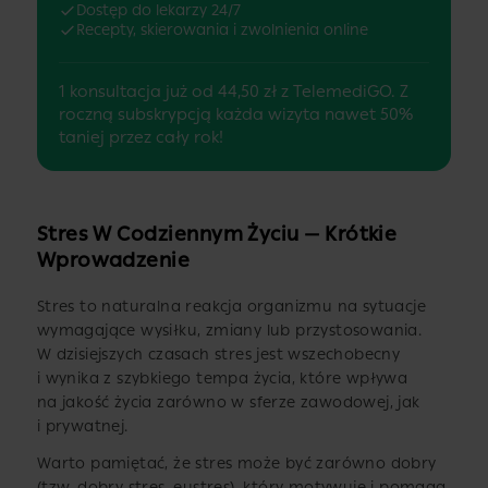
Dostęp do lekarzy 24/7
Recepty, skierowania i zwolnienia online
1 konsultacja już od 44,50 zł z TelemediGO. Z
roczną subskrypcją każda wizyta nawet 50%
taniej przez cały rok!
Stres W Codziennym Życiu — Krótkie
Wprowadzenie
Stres to naturalna reakcja organizmu na sytuacje
wymagające wysiłku, zmiany lub przystosowania.
W dzisiejszych czasach stres jest wszechobecny
i wynika z szybkiego tempa życia, które wpływa
na jakość życia zarówno w sferze zawodowej, jak
i prywatnej.
Warto pamiętać, że stres może być zarówno dobry
(tzw. dobry stres, eustres), który motywuje i pomaga