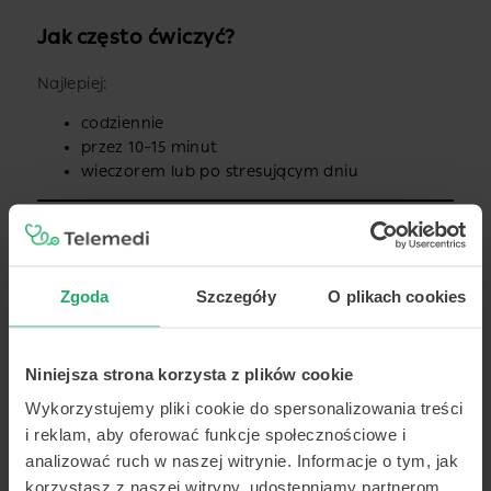
Jak często ćwiczyć?
Najlepiej:
codziennie
przez 10–15 minut
wieczorem lub po stresującym dniu
Inne Techniki Relaksacyjne
Zgoda
Szczegóły
O plikach cookies
Ćwiczenie oddechowe 4-4-8
Niniejsza strona korzysta z plików cookie
Wdech przez 4 sekundy
Wykorzystujemy pliki cookie do spersonalizowania treści
Zatrzymanie oddechu na 4 sekundy
Wydech przez 8 sekund
i reklam, aby oferować funkcje społecznościowe i
analizować ruch w naszej witrynie. Informacje o tym, jak
korzystasz z naszej witryny, udostępniamy partnerom