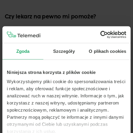
Czy lekarz na pewno mi pomoże?
Pytanie o to, czy problemy zdrowotne da się rozwiązać
na odległość, jest zupełnie naturalne. Są przecież rzeczy,
których nie da się zdiagnozować i wyleczyć zdalnie.
Na szczęście statystyki pokazują, że zdecydowana
Zgoda
Szczegóły
O plikach cookies
większość chorób może być konsultowana na odległość –
i to w sposób bardzo wygodny dla pacjenta.
Niniejsza strona korzysta z plików cookie
Wykorzystujemy pliki cookie do spersonalizowania treści
i reklam, aby oferować funkcje społecznościowe i
8/10 przypadków rozwiązuje jedna wizyta.
analizować ruch w naszej witrynie. Informacje o tym, jak
korzystasz z naszej witryny, udostępniamy partnerom
społecznościowym, reklamowym i analitycznym.
Partnerzy mogą połączyć te informacje z innymi danymi
Problemy, z jakimi zwracamy się do lekarzy, to najczęściej
otrzymanymi od Ciebie lub uzyskanymi podczas
relatywnie proste schorzenia, które dobrze reagują
korzystania z ich usług.
na standardowe, sprawdzone metody leczenia.