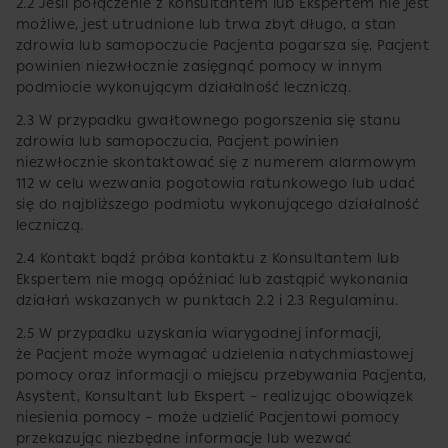
2.2 Jeśli połączenie z Konsultantem lub Ekspertem nie jest
możliwe, jest utrudnione lub trwa zbyt długo, a stan
zdrowia lub samopoczucie Pacjenta pogarsza się, Pacjent
powinien niezwłocznie zasięgnąć pomocy w innym
podmiocie wykonującym działalność leczniczą.
2.3 W przypadku gwałtownego pogorszenia się stanu
zdrowia lub samopoczucia, Pacjent powinien
niezwłocznie skontaktować się z numerem alarmowym
112 w celu wezwania pogotowia ratunkowego lub udać
się do najbliższego podmiotu wykonującego działalność
leczniczą.
2.4 Kontakt bądź próba kontaktu z Konsultantem lub
Ekspertem nie mogą opóźniać lub zastąpić wykonania
działań wskazanych w punktach 2.2 i 2.3 Regulaminu.
2.5 W przypadku uzyskania wiarygodnej informacji,
że Pacjent może wymagać udzielenia natychmiastowej
pomocy oraz informacji o miejscu przebywania Pacjenta,
Asystent, Konsultant lub Ekspert – realizując obowiązek
niesienia pomocy – może udzielić Pacjentowi pomocy
przekazując niezbędne informacje lub wezwać