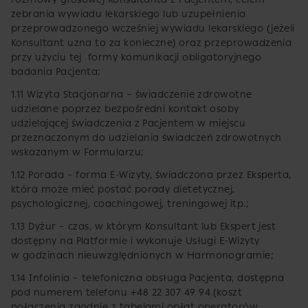
zebrania wywiadu lekarskiego lub uzupełnienia
przeprowadzonego wcześniej wywiadu lekarskiego (jeżeli
Konsultant uzna to za konieczne) oraz przeprowadzenia
przy użyciu tej formy komunikacji obligatoryjnego
badania Pacjenta;
1.11 Wizyta Stacjonarna – świadczenie zdrowotne
udzielane poprzez bezpośredni kontakt osoby
udzielającej świadczenia z Pacjentem w miejscu
przeznaczonym do udzielania świadczeń zdrowotnych
wskazanym w Formularzu;
1.12 Porada – forma E-Wizyty, świadczona przez Eksperta,
która może mieć postać porady dietetycznej,
psychologicznej, coachingowej, treningowej itp.;
1.13 Dyżur – czas, w którym Konsultant lub Ekspert jest
dostępny na Platformie i wykonuje Usługi E-Wizyty
w godzinach nieuwzględnionych w Harmonogramie;
1.14 Infolinia – telefoniczna obsługa Pacjenta, dostępna
pod numerem telefonu +48 22 307 49 94 (koszt
połączenia zgodnie z tabelami opłat operatorów