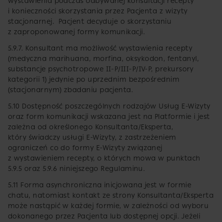
wystawienia podczas odbywanej konsultacji recepty
i konieczności skorzystania przez Pacjenta z wizyty
stacjonarnej. Pacjent decyduje o skorzystaniu
z zaproponowanej formy komunikacji.
5.9.7. Konsultant ma możliwość wystawienia recepty
(medyczna marihuana, morfina, oksykodon, fentanyl,
substancje psychotropowe II-P/III-P/IV-P, prekursory
kategorii 1) jedynie po uprzednim bezpośrednim
(stacjonarnym) zbadaniu pacjenta.
5.10 Dostępność poszczególnych rodzajów Usług E-Wizyty
oraz form komunikacji wskazana jest na Platformie i jest
zależna od określonego Konsultanta/Eksperta,
który świadczy usługi E-Wizyty, z zastrzeżeniem
ograniczeń co do formy E-Wizyty związanej
z wystawieniem recepty, o których mowa w punktach
5.9.5 oraz 5.9.6 niniejszego Regulaminu.
5.11 Forma asynchroniczna inicjowana jest w formie
chatu, natomiast kontakt ze strony Konsultanta/Eksperta
może nastąpić w każdej formie, w zależności od wyboru
dokonanego przez Pacjenta lub dostępnej opcji. Jeżeli