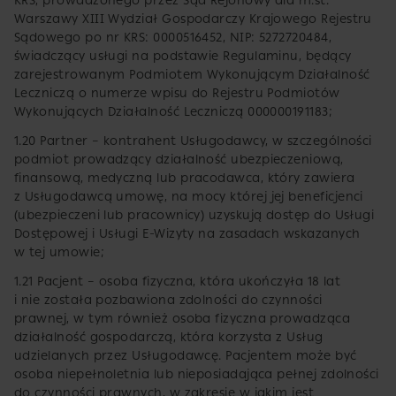
KRS, prowadzonego przez Sąd Rejonowy dla m.st.
Warszawy XIII Wydział Gospodarczy Krajowego Rejestru
Sądowego po nr KRS: 0000516452, NIP: 5272720484,
świadczący usługi na podstawie Regulaminu, będący
zarejestrowanym Podmiotem Wykonującym Działalność
Leczniczą o numerze wpisu do Rejestru Podmiotów
Wykonujących Działalność Leczniczą 000000191183;
1.20 Partner – kontrahent Usługodawcy, w szczególności
podmiot prowadzący działalność ubezpieczeniową,
finansową, medyczną lub pracodawca, który zawiera
z Usługodawcą umowę, na mocy której jej beneficjenci
(ubezpieczeni lub pracownicy) uzyskują dostęp do Usługi
Dostępowej i Usługi E-Wizyty na zasadach wskazanych
w tej umowie;
1.21 Pacjent – osoba fizyczna, która ukończyła 18 lat
i nie została pozbawiona zdolności do czynności
prawnej, w tym również osoba fizyczna prowadząca
działalność gospodarczą, która korzysta z Usług
udzielanych przez Usługodawcę. Pacjentem może być
osoba niepełnoletnia lub nieposiadająca pełnej zdolności
do czynności prawnych, w zakresie w jakim jest