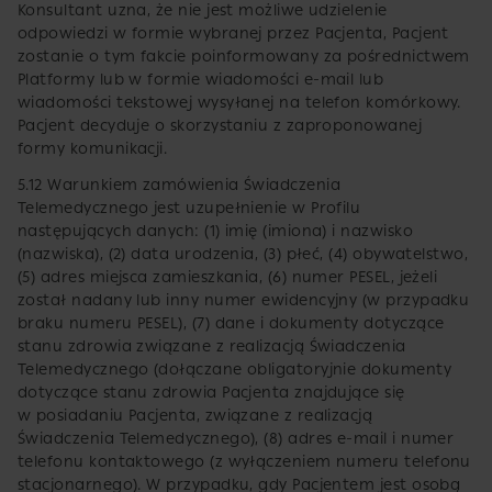
Konsultant uzna, że nie jest możliwe udzielenie
odpowiedzi w formie wybranej przez Pacjenta, Pacjent
zostanie o tym fakcie poinformowany za pośrednictwem
Platformy lub w formie wiadomości e-mail lub
wiadomości tekstowej wysyłanej na telefon komórkowy.
Pacjent decyduje o skorzystaniu z zaproponowanej
formy komunikacji.
5.12 Warunkiem zamówienia Świadczenia
Telemedycznego jest uzupełnienie w Profilu
następujących danych: (1) imię (imiona) i nazwisko
(nazwiska), (2) data urodzenia, (3) płeć, (4) obywatelstwo,
(5) adres miejsca zamieszkania, (6) numer PESEL, jeżeli
został nadany lub inny numer ewidencyjny (w przypadku
braku numeru PESEL), (7) dane i dokumenty dotyczące
stanu zdrowia związane z realizacją Świadczenia
Telemedycznego (dołączane obligatoryjnie dokumenty
dotyczące stanu zdrowia Pacjenta znajdujące się
w posiadaniu Pacjenta, związane z realizacją
Świadczenia Telemedycznego), (8) adres e-mail i numer
telefonu kontaktowego (z wyłączeniem numeru telefonu
stacjonarnego). W przypadku, gdy Pacjentem jest osobą