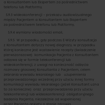
a Konsultantem lub Ekspertem za pośrednictwem
telefonu lub Platformy,
5.9.3 wideokonferencji – przekazu audiowizualnego
między Pacjentem a Konsultantem lub Ekspertem
za pośrednictwem telefonu lub Platformy,
5.9.4 wymiany wiadomości email,
5.9.5 W przypadku, gdy podczas E-Wizyty konsultacja
z Konsultantem dotyczy nowej diagnozy, w przypadku
której konieczne jest wystawienie recepty (świadczenie
pierwszorazowe) komunikacja Pacjenta z Konsultantem
odbywa się w formie telekonferencji lub
wideokonferencji, z uwagi na konieczność odbycia
rozmowy głosowej Konsultanta z Pacjentem, celem
zebrania wywiadu lekarskiego lub uzupełnienia
przeprowadzonego wcześniej przy użyciu innej formy
komunikacji wywiadu lekarskiego (jeżeli Konsultant uzna
to za konieczne) oraz przeprowadzenia przy użyciu
telekonferencji lub wideokonferencji obligatoryjnego
badania Pacjenta, niezależnie od wypełnionej
przez Pacjenta ankiety o stanie zdrowia.