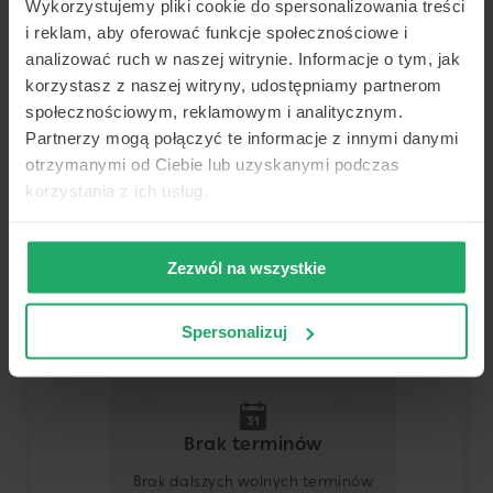
Wykorzystujemy pliki cookie do spersonalizowania treści
Łomianki
i reklam, aby oferować funkcje społecznościowe i
Pokaż na mapie
analizować ruch w naszej witrynie. Informacje o tym, jak
korzystasz z naszej witryny, udostępniamy partnerom
Lekarz
społecznościowym, reklamowym i analitycznym.
Partnerzy mogą połączyć te informacje z innymi danymi
Dowolny z tej placówki
otrzymanymi od Ciebie lub uzyskanymi podczas
korzystania z ich usług.
Termin
Zezwól na wszystkie
Dziś
Jutro
Wt.
Śr.
9 sierpnia
10 sierpnia
11 sierpnia
12 sierpnia
Spersonalizuj
-
-
-
-
-
-
-
-
Brak terminów
-
-
-
-
Brak dalszych wolnych terminów
-
-
-
-