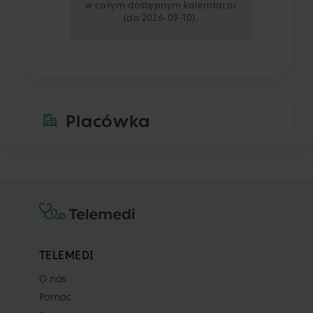
w całym dostępnym kalendarzu
(do 2026-09-10).
-
-
-
-
Placówka
CMP ŻOLIBORZ
Elbląska 14
Warszawa
Pokaż na mapie
Lekarz
TELEMEDI
O nas
Dowolny z tej placówki
Pomoc