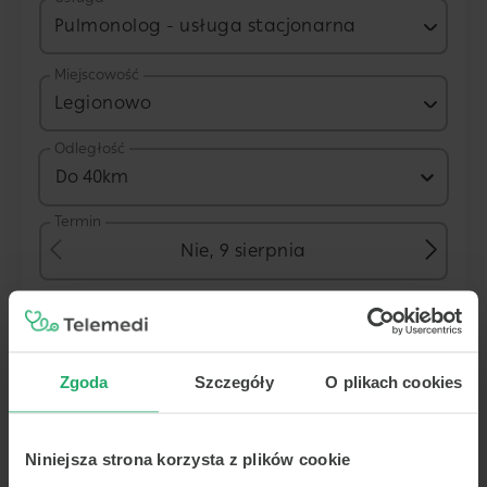
Pulmonolog - usługa stacjonarna
Miejscowość
Legionowo
Odległość
Do 40km
Termin
Nie, 9 sierpnia
Placówka
Zgoda
Szczegóły
O plikach cookies
CMP ŁOMIANKI
Niniejsza strona korzysta z plików cookie
ul. Warszawska 55