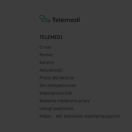
Placówka
Centrum Medyczne
TELEMEDI
POLMED Warszawa
O nas
Targowa
Pomoc
ul. Targowa 24
Kariera
Warszawa
Aktualności
Pokaż na mapie
Praca dla lekarza
Dla ubezpieczycieli
Lekarz
Współpraca b2b
Badania medycyny pracy
Usługi assistance
Mapa – sieć placówek współpracujących