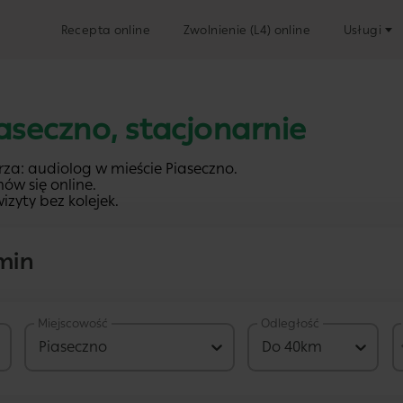
Recepta online
Zwolnienie (L4) online
Usługi
iaseczno, stacjonarnie
za: audiolog w mieście Piaseczno.
ów się online.
izyty bez kolejek.
min
Miejscowość
Odległość
78 PLN
Piaseczno
Do 40km