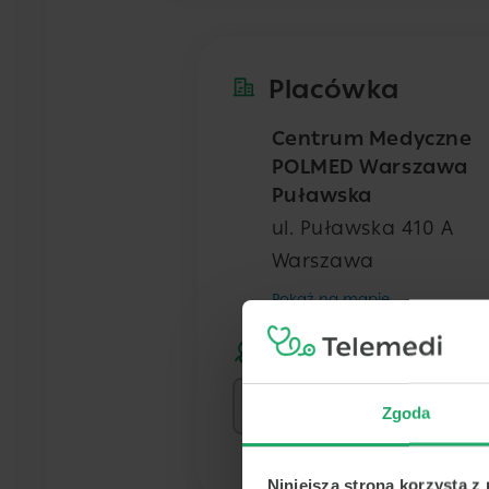
Placówka
Centrum Medyczne
POLMED Warszawa
Puławska
ul. Puławska 410 A
Warszawa
Pokaż na mapie
Lekarz
Zgoda
Niniejsza strona korzysta z