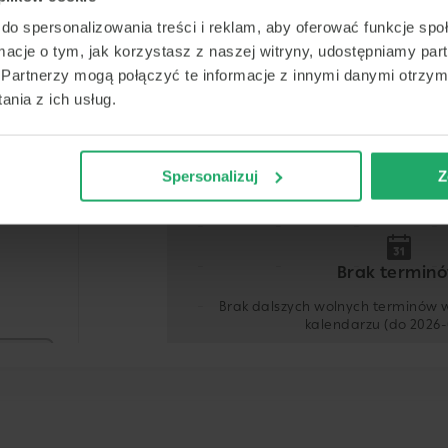
do spersonalizowania treści i reklam, aby oferować funkcje sp
ormacje o tym, jak korzystasz z naszej witryny, udostępniamy p
Termin
Partnerzy mogą połączyć te informacje z innymi danymi otrzym
nia z ich usług.
Dziś
Jutro
Pon.
Wt.
8 sierpnia
9 sierpnia
10 sierpnia
11 sier
Spersonalizuj
Z
-
-
-
-
-
-
-
-
-
-
-
-
Brak termin
-
-
-
-
Brak dalszych wolnych terminów
kalendarzu (do 2026-
-
-
-
-