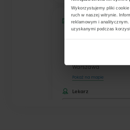
Wykorzystujemy pliki cookie 
ruch w naszej witrynie. Inf
Placówka
reklamowym i analitycznym. 
uzyskanymi podczas korzysta
Centrum Medyczne
POLMED Warszawa
Wołoska
ul. Wołoska 16
Warszawa
Pokaż na mapie
Lekarz