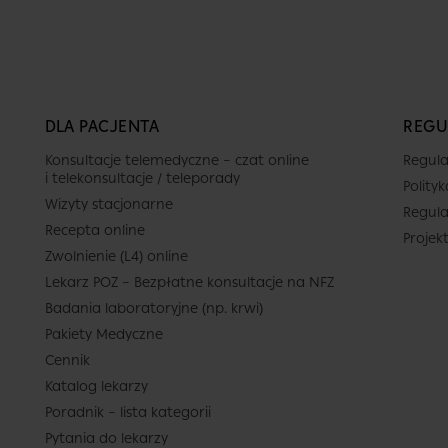
Termin
DLA PACJENTA
REGU
Dziś
Jutro
Pon.
Wt.
8 sierpnia
9 sierpnia
10 sierpnia
11 sier
Konsultacje telemedyczne – czat online
Regula
-
-
-
-
i telekonsultacje / teleporady
Polity
Wizyty stacjonarne
Regula
-
-
-
-
Recepta online
Projek
Zwolnienie (L4) online
-
-
-
-
Brak termin
Lekarz POZ – Bezpłatne konsultacje na NFZ
-
-
-
-
Brak dalszych wolnych terminów
Badania laboratoryjne (np. krwi)
kalendarzu (do 2026-
Pakiety Medyczne
-
-
-
-
Cennik
Katalog lekarzy
Poradnik – lista kategorii
Pytania do lekarzy