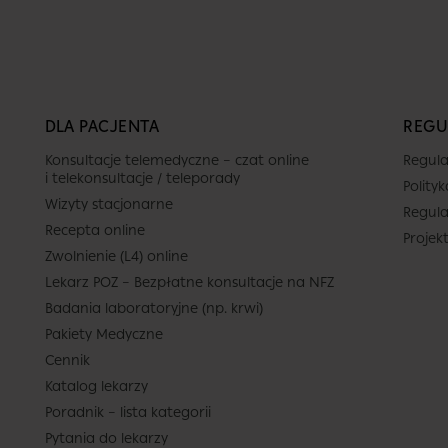
Termin
DLA PACJENTA
REGU
Dziś
Jutro
Śr.
Czw
tów
10 sierpnia
11 sierpnia
12 sierpnia
13 sier
Konsultacje telemedyczne – czat online
Regula
-
-
-
-
i telekonsultacje / teleporady
Polity
Wizyty stacjonarne
Regula
-
-
-
-
Recepta online
Projek
Zwolnienie (L4) online
-
-
-
-
Brak termin
Lekarz POZ – Bezpłatne konsultacje na NFZ
-
-
-
-
Brak dalszych wolnych terminów
Badania laboratoryjne (np. krwi)
kalendarzu (do 2026-
Pakiety Medyczne
-
-
-
-
Cennik
Katalog lekarzy
Poradnik – lista kategorii
Pytania do lekarzy