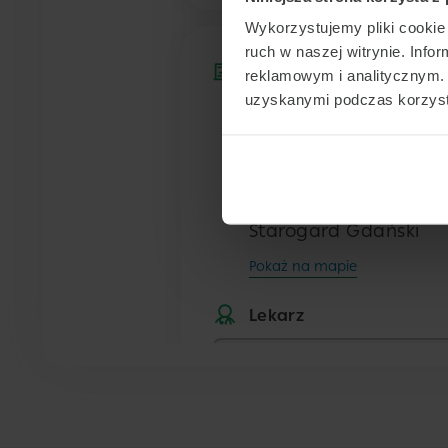
Wykorzystujemy pliki cookie 
ruch w naszej witrynie. Inf
Placówka
reklamowym i analitycznym. 
uzyskanymi podczas korzysta
Centrum Medyczne
POLMED Starogard
Hallera
ul. Hallera 19 E
Starogard Gdański
Pokaż na mapie
Lekarz