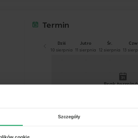
Termin
Dziś
Jutro
Śr.
Czw
10 sierpnia
11 sierpnia
12 sierpnia
13 sier
-
-
-
-
-
-
-
-
Brak termin
-
-
-
-
-
-
-
-
Właśnie sprawdzamy, czy do 2026-09-11
-
-
-
-
Szczegóły
 plików cookie