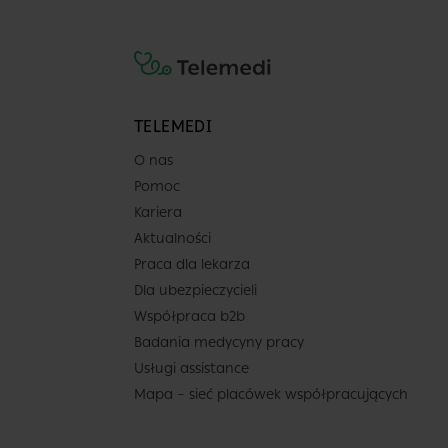
Placówka
Centrum Medyczne
TELEMEDI
POLMED Gdańsk Pilo
O nas
ul. Pilotów 23 E/28
Pomoc
Gdańsk
Kariera
Pokaż na mapie
Aktualności
Praca dla lekarza
Lekarz
Dla ubezpieczycieli
Współpraca b2b
Badania medycyny pracy
Usługi assistance
Mapa – sieć placówek współpracujących