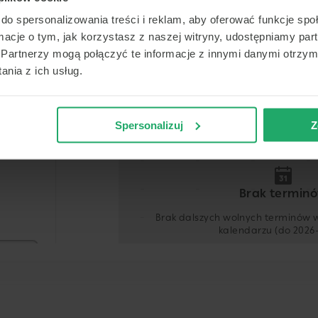
do spersonalizowania treści i reklam, aby oferować funkcje sp
ormacje o tym, jak korzystasz z naszej witryny, udostępniamy p
Termin
Partnerzy mogą połączyć te informacje z innymi danymi otrzym
nia z ich usług.
Dziś
Jutro
Śr.
Czw
10 sierpnia
11 sierpnia
12 sierpnia
13 sier
Spersonalizuj
Z
-
-
-
-
-
-
-
-
-
-
-
-
Brak termin
-
-
-
-
Brak dalszych wolnych terminów
kalendarzu (do 2026-
-
-
-
-