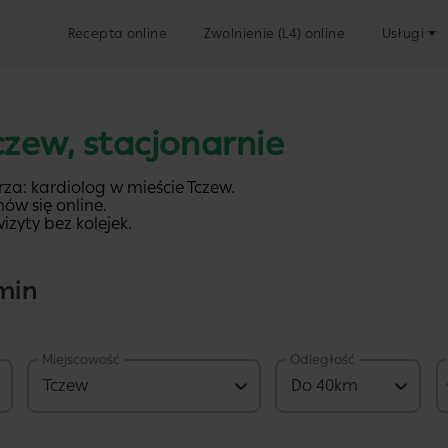
Recepta online
Zwolnienie (L4) online
Usługi
Tczew, stacjonarnie
za: kardiolog w mieście Tczew.
ów się online.
izyty bez kolejek.
min
Miejscowość
Odległość
46 PLN
Tczew
Do 40km