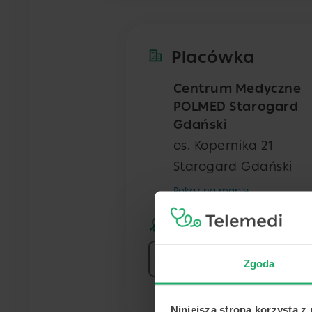
Placówka
Centrum Medyczne
POLMED Starogard
Gdański
os. Kopernika 21
Starogard Gdański
Pokaż na mapie
Lekarz
Zgoda
Niniejsza strona korzysta z