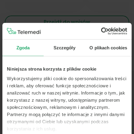
Przejdź do wpisów
Zgoda
Szczegóły
O plikach cookies
Niniejsza strona korzysta z plików cookie
Wykorzystujemy pliki cookie do spersonalizowania treści
i reklam, aby oferować funkcje społecznościowe i
analizować ruch w naszej witrynie. Informacje o tym, jak
korzystasz z naszej witryny, udostępniamy partnerom
TELEMEDI
społecznościowym, reklamowym i analitycznym.
O nas
Partnerzy mogą połączyć te informacje z innymi danymi
otrzymanymi od Ciebie lub uzyskanymi podczas
Pomoc
korzystania z ich usług.
Kariera