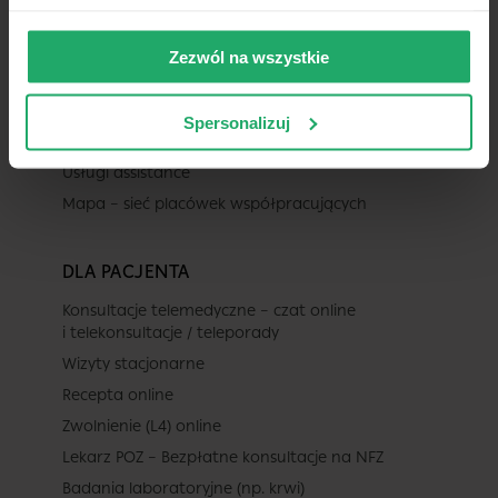
Aktualności
Praca dla lekarza
Zezwól na wszystkie
Dla ubezpieczycieli
Współpraca b2b
Spersonalizuj
Badania medycyny pracy
Usługi assistance
Mapa – sieć placówek współpracujących
DLA PACJENTA
Konsultacje telemedyczne – czat online
i telekonsultacje / teleporady
Wizyty stacjonarne
Recepta online
Zwolnienie (L4) online
Lekarz POZ – Bezpłatne konsultacje na NFZ
Badania laboratoryjne (np. krwi)