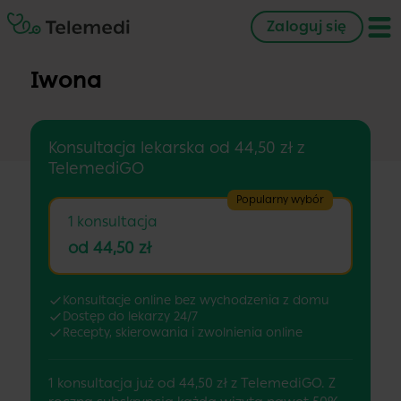
Zaloguj się
Iwona
Konsultacja lekarska od 44,50 zł z
TelemediGO
Popularny wybór
1 konsultacja
od 44,50 zł
Konsultacje online bez wychodzenia z domu
Dostęp do lekarzy 24/7
Recepty, skierowania i zwolnienia online
1 konsultacja już od 44,50 zł z TelemediGO. Z