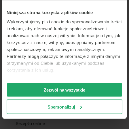
O nas
Pomoc
Niniejsza strona korzysta z plików cookie
Kariera
Wykorzystujemy pliki cookie do spersonalizowania treści
Aktualności
i reklam, aby oferować funkcje społecznościowe i
Praca dla lekarza
analizować ruch w naszej witrynie. Informacje o tym, jak
Dla ubezpieczycieli
korzystasz z naszej witryny, udostępniamy partnerom
społecznościowym, reklamowym i analitycznym.
Współpraca b2b
Partnerzy mogą połączyć te informacje z innymi danymi
Badania medycyny pracy
otrzymanymi od Ciebie lub uzyskanymi podczas
Usługi assistance
korzystania z ich usług.
Mapa – sieć placówek współpracujących
Zezwól na wszystkie
DLA PACJENTA
Konsultacje telemedyczne – czat online
Spersonalizuj
i telekonsultacje / teleporady
Wizyty stacjonarne
Recepta online