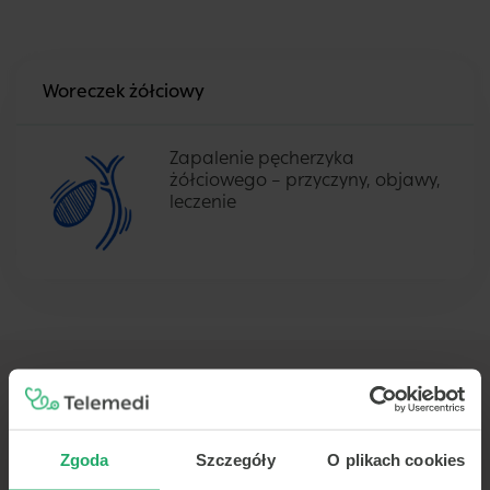
Woreczek żółciowy
Zapalenie pęcherzyka
żółciowego – przyczyny, objawy,
leczenie
TELEMEDI
Zgoda
Szczegóły
O plikach cookies