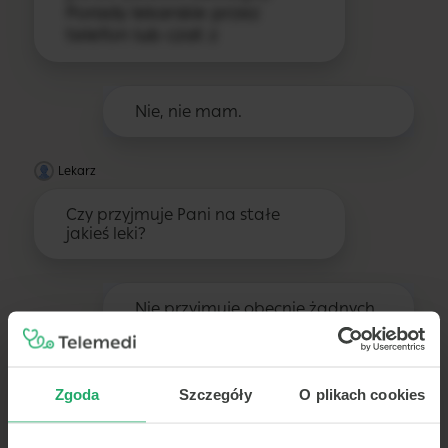
Porady lekarskie przez
telefon lub czat z
Nie, nie mam.
Lekarz
Czy przyjmuje Pani na stałe
jakieś leki?
Nie przyjmuję obecnie żadnych
innych leków.
Lekarz
Zgoda
Szczegóły
O plikach cookies
online, recepta zawsze przy