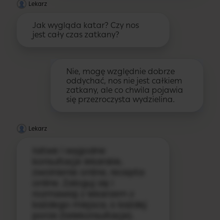
Lekarz
Jak wygląda katar? Czy nos
jest cały czas zatkany?
Nie, mogę względnie dobrze
oddychać, nos nie jest całkiem
zatkany, ale co chwila pojawia
się przezroczysta wydzielina.
Lekarz
łatwe i wygodne
konsultacje lekarskie,
zwolnienie online, recepta
online. Zaloguj się i
rozmawiaj z lekarzem z
każdego miejsca, o każdej
porze (telekonsultacje).