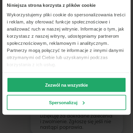
Tobie. Telemedi to szybkie,
Niniejsza strona korzysta z plików cookie
łatwe i wygodne
konsultacje lekarskie,
Wykorzystujemy pliki cookie do spersonalizowania treści
zwolnienie online, recepta
i reklam, aby oferować funkcje społecznościowe i
online. Zaloguj się i
analizować ruch w naszej witrynie. Informacje o tym, jak
rozmawiaj z lekarzem z
korzystasz z naszej witryny, udostępniamy partnerom
każdego miejsca, o każdej
społecznościowym, reklamowym i analitycznym.
porze (telekonsultacje).
Partnerzy mogą połączyć te informacje z innymi danymi
Porady lekarskie przez
otrzymanymi od Ciebie lub uzyskanymi podczas
telefon lub czat z lekarzem
korzystania z ich usług.
to wygodna forma
konsultacji lekarskiej z
możliwością otrzymania e-
Zezwól na wszystkie
zwolnienia, e-recepty.
Lekarz,
Spersonalizuj
Dziękuję za dokładne zalecenia
i zwolnienie. Zgłoszę się jeśli nie
nastąpi poprawia.