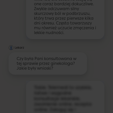
one coraz bardziej dokuczliwe.
Zwykle odczuwam silny
skurczowy ból w podbrzuszu,
który trwa przez pierwsze kilka
dni okresu. Często towarzyszy
mu również uczucie zmęczenia i
lekkie nudności.
Lekarz
Czy była Pani konsultowana w
tej sprawie przez ginekologa?
Jakie były wnioski?
Tobie. Telemedi to szybkie,
łatwe i wygodne
konsultacje lekarskie,
zwolnienie online, recepta
online. Zaloguj się i