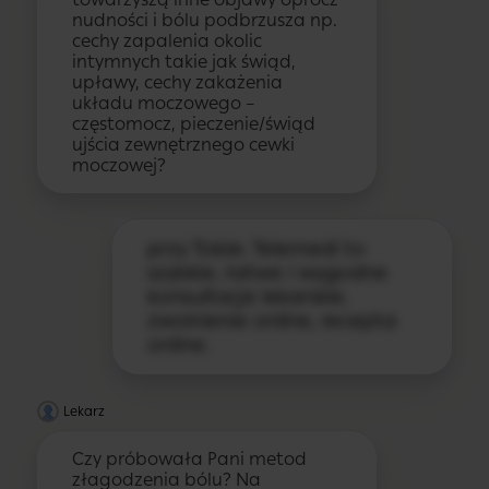
nudności i bólu podbrzusza np.
cechy zapalenia okolic
intymnych takie jak świąd,
upławy, cechy zakażenia
układu moczowego –
częstomocz, pieczenie/świąd
ujścia zewnętrznego cewki
moczowej?
przy Tobie. Telemedi to
szybkie, łatwe i wygodne
konsultacje lekarskie,
zwolnienie online, recepta
online.
Lekarz
Czy próbowała Pani metod
złagodzenia bólu? Na