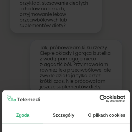
przykład, stosowanie ciepłych
okładów na brzuch,
przyjmowanie leków
przeciwbólowych lub
suplementów diety?
Tak, próbowałam kilku rzeczy.
Ciepłe okłady i gorąca butelka
z wodą pomagają nieco
złagodzić ból. Przyjmowałam
również leki przeciwbólowe, ale
zwykle działają tylko przez
krótki czas. Nie próbowałam
jeszcze suplementów diety.
Lekarz
Zgoda
Szczegóły
O plikach cookies
Warto byłoby rozważyć różne
metody leczenia. Możemy
omówić różne opcje, w tym