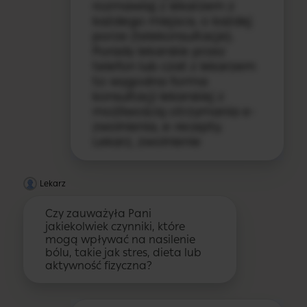
rozmawiaj z lekarzem z
każdego miejsca, o każdej
porze (telekonsultacje).
Porady lekarskie przez
telefon lub czat z lekarzem
to wygodna forma
konsultacji lekarskiej z
możliwością otrzymania e-
zwolnienia, e-recepty.
Lekarz, zwolnienie
Lekarz
Czy zauważyła Pani
jakiekolwiek czynniki, które
mogą wpływać na nasilenie
bólu, takie jak stres, dieta lub
aktywność fizyczna?