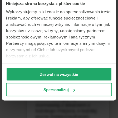
możliwość….
Niniejsza strona korzysta z plików cookie
Wykorzystujemy pliki cookie do spersonalizowania treści
konsultacje lekarskie,
i reklam, aby oferować funkcje społecznościowe i
zwolnienie online, recepta
analizować ruch w naszej witrynie. Informacje o tym, jak
online. Zaloguj się i
korzystasz z naszej witryny, udostępniamy partnerom
rozmawiaj z lekarzem z
społecznościowym, reklamowym i analitycznym.
każdego miejsca, o
Partnerzy mogą połączyć te informacje z innymi danymi
otrzymanymi od Ciebie lub uzyskanymi podczas
korzystania z ich usług.
Czy ma Pani jakieś obawy lub
pytania dotyczące tych opcji?
Zezwól na wszystkie
łatwe i wygodne
konsultacje lekarskie,
Spersonalizuj
zwolnienie online, recepta
online. Zaloguj się i
rozmawiaj z lekarzem z
każdego miejsca, o każdej
porze (telekonsultacje).