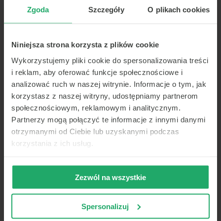
rozmawiaj z lekarzem z
Zgoda
Szczegóły
O plikach cookies
każdego miejsca, o każdej
porze (telekonsultacje).
Porady lekarskie przez
telefon lub czat z
Niniejsza strona korzysta z plików cookie
Wykorzystujemy pliki cookie do spersonalizowania treści
i reklam, aby oferować funkcje społecznościowe i
Nie, dziękuję bardzo za pomoc.
analizować ruch w naszej witrynie. Informacje o tym, jak
korzystasz z naszej witryny, udostępniamy partnerom
społecznościowym, reklamowym i analitycznym.
Lekarz
Partnerzy mogą połączyć te informacje z innymi danymi
otrzymanymi od Ciebie lub uzyskanymi podczas
Będę monitorować Pani
sytuację i jestem tu, aby pomóc
korzystania z ich usług.
w każdej chwili. Życzę
powodzenia w ciąży i szybkiego
powrotu do zdrowia.
Zezwól na wszystkie
Spersonalizuj
Zarejestruj się na konsultację w Telemedi, aby
dowiedzieć się jak poradzić sobie z infekcją.