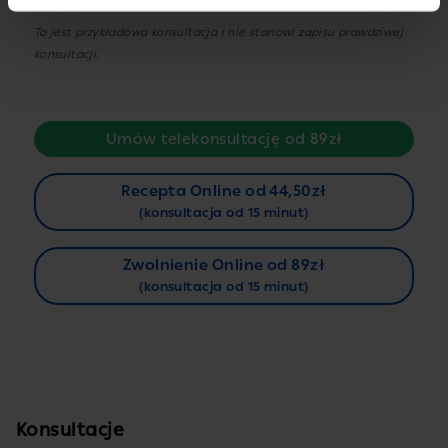
To jest przykładowa konsultacja i nie stanowi zapisu prawdziwej
konsultacji.
Umów telekonsultację od 89zł
Recepta Online od 44,50zł
(konsultacja od 15 minut)
Zwolnienie Online od 89zł
(konsultacja od 15 minut)
Konsultacje