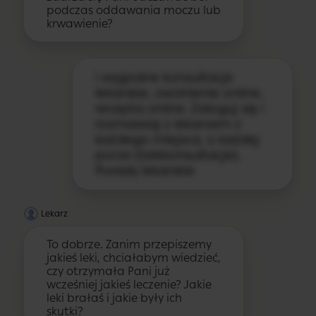
podczas oddawania moczu lub
krwawienie?
i wygodne konsultacje
lekarskie, zwolnienie online,
recepta online. Zaloguj się i
rozmawiaj z lekarzem z
każdego miejsca, o każdej
porze (telekonsultacje).
Porady lekarskie
Lekarz
To dobrze. Zanim przepiszemy
jakieś leki, chciałabym wiedzieć,
czy otrzymała Pani już
wcześniej jakieś leczenie? Jakie
leki brałaś i jakie były ich
skutki?