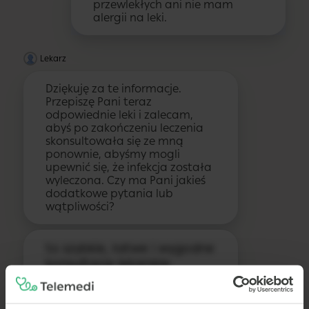
przewlekłych ani nie mam
alergii na leki.
Lekarz
Dziękuję za te informacje.
Przepiszę Pani teraz
odpowiednie leki i zalecam,
abyś po zakończeniu leczenia
skonsultowała się ze mną
ponownie, abyśmy mogli
upewnić się, że infekcja została
wyleczona. Czy ma Pani jakieś
dodatkowe pytania lub
wątpliwości?
to szybkie, łatwe i wygodne
konsultacje lekarskie,
zwolnienie online, recepta
online. Zaloguj się i