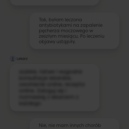
Tak, byłam leczona
antybiotykami na zapalenie
pęcherza moczowego w
zeszłym miesiącu. Po leczeniu
objawy ustąpiły.
Lekarz
szybkie, łatwe i wygodne
konsultacje lekarskie,
zwolnienie online, recepta
online. Zaloguj się i
rozmawiaj z lekarzem z
każdego
Nie, nie mam innych chorób