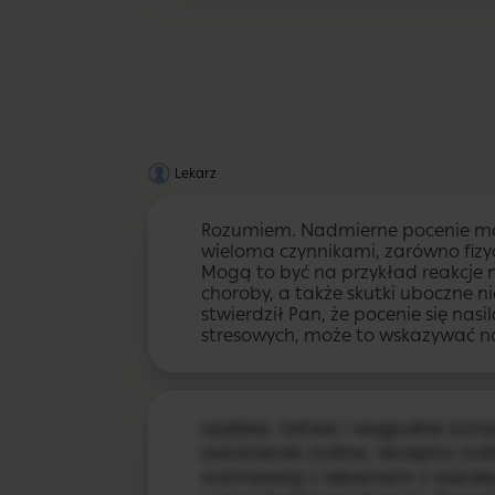
Lekarz
Rozumiem. Nadmierne pocenie m
wieloma czynnikami, zarówno fizyc
Mogą to być na przykład reakcje n
choroby, a także skutki uboczne n
stwierdził Pan, że pocenie się nasi
stresowych, może to wskazywać n
szybkie, łatwe i wygodne konsu
zwolnienie online, recepta onlin
rozmawiaj z lekarzem z każde