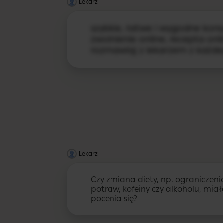
Lekarz
szybkie, łatwe i wygodne konsu
zwolnienie online, recepta onlin
rozmawiaj z lekarzem z każde
Lekarz
Czy zmiana diety, np. ograniczeni
potraw, kofeiny czy alkoholu, mi
pocenia się?