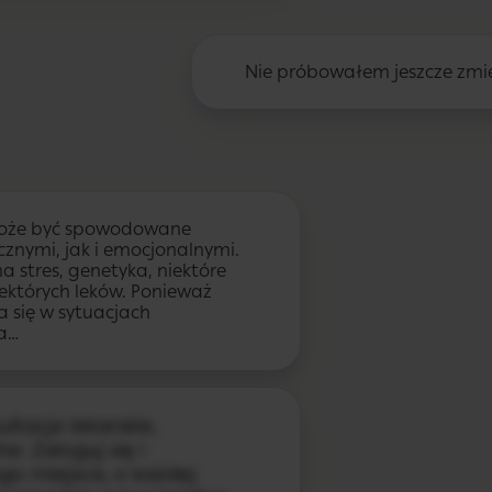
Nie próbowałem jeszcze zmie
oże być spowodowane
znymi, jak i emocjonalnymi.
a stres, genetyka, niektóre
iektórych leków. Ponieważ
la się w sytuacjach
a…
ltacje lekarskie,
e. Zaloguj się i
go miejsca, o każdej