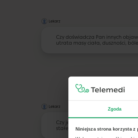
Lekarz
Czy doświadcza Pan innych objawó
utrata masy ciała, duszności, ból
Lekarz
Zgoda
Czy jest Pan na jakimś leczeniu? Cz
stałe?
Niniejsza strona korzysta z