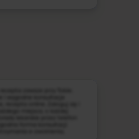
, recepta zawsze przy Tobie.
we i wygodne konsultacje
e, recepta online. Zaloguj się i
ażdego miejsca, o każdej
orady lekarskie przez telefon
ygodna forma konsultacji
otrzymania e-zwolnienia,