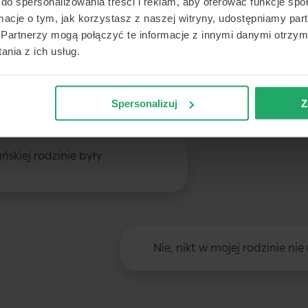
do spersonalizowania treści i reklam, aby oferować funkcje sp
ormacje o tym, jak korzystasz z naszej witryny, udostępniamy p
Partnerzy mogą połączyć te informacje z innymi danymi otrzym
nia z ich usług.
Nie, nie przyjmuję żadnych l
Spersonalizuj
Z
ńskiej rodzinie były
Nie, nikt w mojej rodzinie ni