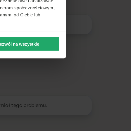
ołecznościowe i analizować
artnerom społecznościowym,
anymi od Ciebie lub
eków.
ezwól na wszystkie
e miał tego problemu.