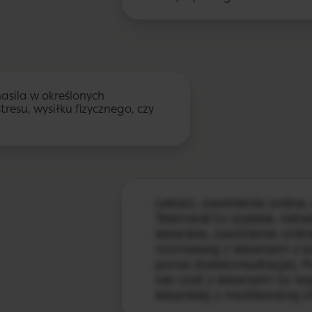
nasila w określonych
resu, wysiłku fizycznego, czy
Lekarz, zwolnienie online
Telemedi to szybkie, łat
lekarskie, zwolnienie onlin
rozmawiaj z lekarzem z k
porze (telekonsultacje). P
lub czat z lekarzem to w
lekarskiej z możliwością 