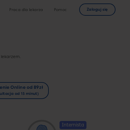
Zaloguj się
Praca dla lekarza
Pomoc
 lekarzem.
enie Online od 89zł
ultacja od 15 minut)
Internista