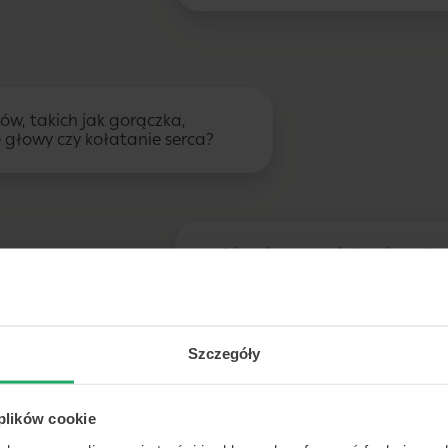
w, takich jak gorączka,
e głowy czy kołatanie serca?
Nie, nie zauważyłem innych
Szczegóły
y przyjmuje Pan jakieś leki na
 plików cookie