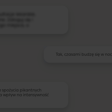
ltacje lekarskie,
e. Zaloguj się i
go miejsca, o
Tak, czasami budzę się w noc
e spożycia pikantnych
ała wpływ na intensywność