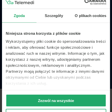
Poznaj Telemedi
Zgoda
Szczegóły
O plikach cookies
konsultacje dostępne są poprzez:
telefon, czat
oraz wideo
Niniejsza strona korzysta z plików cookie
jesteśmy obecni
w 7 krajach w Europie
Wykorzystujemy pliki cookie do spersonalizowania treści
w Polsce realizujemy
ponad 40 000 konsultacji
i reklam, aby oferować funkcje społecznościowe i
miesięcznie
analizować ruch w naszej witrynie. Informacje o tym, jak
korzystasz z naszej witryny, udostępniamy partnerom
z platformy w Polsce korzysta
ponad 50
społecznościowym, reklamowym i analitycznym.
podmiotów medycznych oraz 500 lekarzy
Partnerzy mogą połączyć te informacje z innymi danymi
otrzymanymi od Ciebie lub uzyskanymi podczas
korzystania z ich usług.
Zezwól na wszystkie
Zaufali nam m.in.: