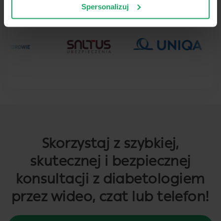
Spersonalizuj
Skorzystaj z szybkiej,
skutecznej i bezpiecznej
konsultacji z diabetologiem
przez wideo, czat lub telefon!