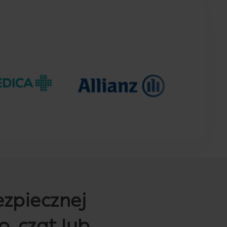
bezpiecznej
o, czat lub