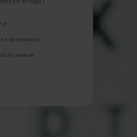
zyty już w ciągu 1
 zł
az e-skierowania
ca na świecie