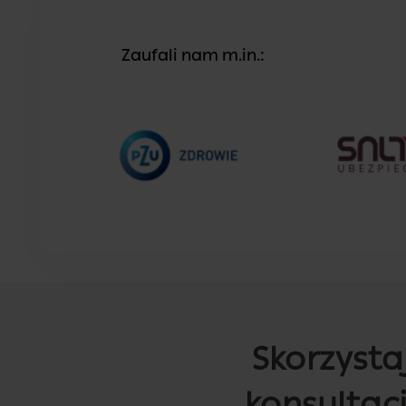
Zaufali nam m.in.:
Skorzystaj
konsultacj