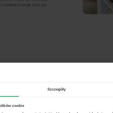
 i zadbaj o swoje oczy już
Szczegóły
bezpieczne płatności
 plików cookie