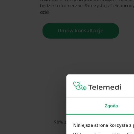
będzie to konieczne. Skorzystaj z teleporady
dziś!
Umów konsultację
Zgoda
98% zadowolonych użytkowników
Niniejsza strona korzysta z