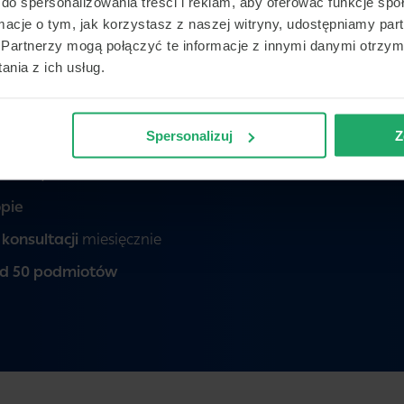
do spersonalizowania treści i reklam, aby oferować funkcje sp
ormacje o tym, jak korzystasz z naszej witryny, udostępniamy p
Partnerzy mogą połączyć te informacje z innymi danymi otrzym
nia z ich usług.
Spersonalizuj
Z
elefon, czat oraz wideo
opie
konsultacji
miesięcznie
d 50 podmiotów