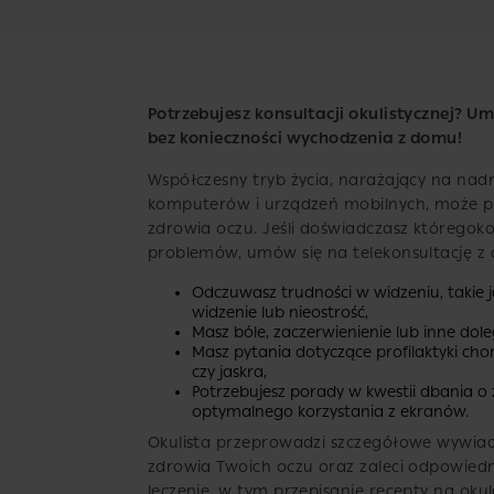
Potrzebujesz konsultacji okulistycznej? U
bez konieczności wychodzenia z domu!
Współczesny tryb życia, narażający na nad
komputerów i urządzeń mobilnych, może p
zdrowia oczu. Jeśli doświadczasz któregoko
problemów, umów się na telekonsultację z o
Odczuwasz trudności w widzeniu, takie 
widzenie lub nieostrość,
Masz bóle, zaczerwienienie lub inne dole
Masz pytania dotyczące profilaktyki cho
czy jaskra,
Potrzebujesz porady w kwestii dbania o
optymalnego korzystania z ekranów.
Okulista przeprowadzi szczegółowe wywiad
zdrowia Twoich oczu oraz zaleci odpowiedn
leczenie, w tym przepisanie recepty na okula