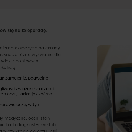
mów się na teleporadę,
mierną ekspozycję na ekrany
rzynosić różne wyzwania dla
lwiek z poniższych
kulistą:
jak zamglenie, podwójne
gliwości związane z oczami,
rób oczu, takich jak zaćma
 zdrowie oczu, w tym
y medyczne, oceni stan
ie kroki diagnostyczne lub
ry czy krople do oczu, jeśli