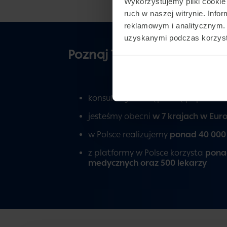
Wykorzystujemy pliki cookie 
ruch w naszej witrynie. Inf
reklamowym i analitycznym. 
uzyskanymi podczas korzysta
Poznaj Telemedi
konsultacje dostępne są poprzez:
t
jesteśmy obecni
w 7 krajach w Eur
w Polsce realizujemy
ponad 40 000 
z platformy w Polsce korzysta
pona
medycznych oraz 500 lekarzy