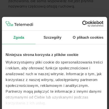
zachowana, ale sama wypowiedz nie jest płynna
nazywamy częściową afazją ruchową.
Afazja czuciowa (afazja Wernickiego).
Zwykle afazja pojawia się nagle. Przy afazji czuciowej
Zgoda
Szczegóły
O plikach cookies
chory nie rozumie mowy – zadawanych pytań,
poleceń, wypowiedzianych zdań. Pacjent
ma zachowaną zdolność powtarzania mowy
Niniejsza strona korzysta z plików cookie
i pojedynczych słów, jednak może źle rozumieć ich
znaczenie. Zdolność rozumienia jest zaburzona
Wykorzystujemy pliki cookie do spersonalizowania treści
przez uszkodzenie mózgu.
i reklam, aby oferować funkcje społecznościowe i
analizować ruch w naszej witrynie. Informacje o tym, jak
korzystasz z naszej witryny, udostępniamy partnerom
Afazja globalna (afazja mieszana,
społecznościowym, reklamowym i analitycznym.
czuciowo-ruchowa).
Partnerzy mogą połączyć te informacje z innymi danymi
otrzymanymi od Ciebie lub uzyskanymi podczas
Zniesiona jest zdolność mówienia i rozumienia mowy,
korzystania z ich usług.
chory traci możliwość czytania i pisania. Jest