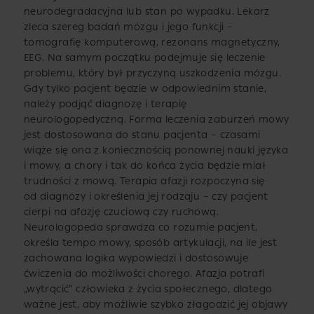
neurodegradacyjna lub stan po wypadku. Lekarz
zleca szereg badań mózgu i jego funkcji –
tomografię komputerową, rezonans magnetyczny,
EEG. Na samym początku podejmuje się leczenie
problemu, który był przyczyną uszkodzenia mózgu.
Gdy tylko pacjent będzie w odpowiednim stanie,
należy podjąć diagnozę i terapię
neurologopedyczną. Forma leczenia zaburzeń mowy
jest dostosowana do stanu pacjenta – czasami
wiąże się ona z koniecznością ponownej nauki języka
i mowy, a chory i tak do końca życia będzie miał
trudności z mową. Terapia afazji rozpoczyna się
od diagnozy i określenia jej rodzaju – czy pacjent
cierpi na afazję czuciową czy ruchową.
Neurologopeda sprawdza co rozumie pacjent,
określa tempo mowy, sposób artykulacji, na ile jest
zachowana logika wypowiedzi i dostosowuje
ćwiczenia do możliwości chorego. Afazja potrafi
„wytrącić” człowieka z życia społecznego, dlatego
ważne jest, aby możliwie szybko złagodzić jej objawy