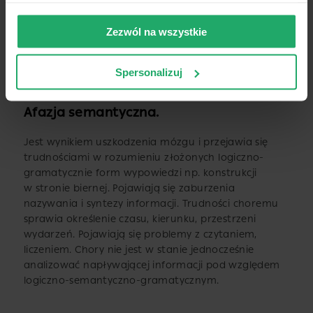
to najcięższy rodzaj afazji i może wskazywać
na bardzo poważne uszkodzenia mózgu. Czasami
Zezwól na wszystkie
chory artykułuje pojedyncze sylaby lub dźwięki,
często konieczna jest nauka mowy i języka od nowa,
o ile pozwala na to rozległość uszkodzeń mózgu.
Spersonalizuj
Afazja semantyczna.
Jest wynikiem uszkodzenia mózgu i przejawia się
trudnościami w rozumieniu złożonych logiczno-
gramatycznie form wypowiedzi np. konstrukcji
w stronie biernej. Pojawiają się zaburzenia
nazywania i syntezy informacji. Trudności choremu
sprawia określenie czasu, kierunku, przestrzeni
wydarzeń. Pojawiają się problemy z czytaniem,
liczeniem. Chory nie jest w stanie jednocześnie
analizować napływającej informacji pod względem
logiczno-semantyczno-gramatycznym.