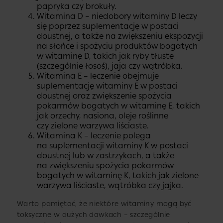
papryka czy brokuły.
Witamina D – niedobory witaminy D leczy
się poprzez suplementację w postaci
doustnej, a także na zwiększeniu ekspozycji
na słońce i spożyciu produktów bogatych
w witaminę D, takich jak ryby tłuste
(szczególnie łosoś), jaja czy wątróbka.
Witamina E – leczenie obejmuje
suplementację witaminy E w postaci
doustnej oraz zwiększenie spożycia
pokarmów bogatych w witaminę E, takich
jak orzechy, nasiona, oleje roślinne
czy zielone warzywa liściaste.
Witamina K – leczenie polega
na suplementacji witaminy K w postaci
doustnej lub w zastrzykach, a także
na zwiększeniu spożycia pokarmów
bogatych w witaminę K, takich jak zielone
warzywa liściaste, wątróbka czy jajka.
Warto pamiętać, że niektóre witaminy mogą być
toksyczne w dużych dawkach – szczególnie