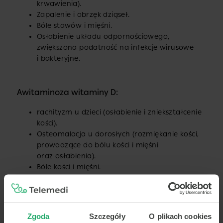
krwawienia).
Zapalenie i obrzęk dziąseł.
Bóle stawów i mięśni.
Osłabienie układu odpornościowego,
zwiększona podatność na infekcje wirusowe
i bakteryjne.
Awitaminoza witaminy D:
rachityzm u dzieci (osłabienie i zniekształcenie
kości).
Osteomalacja u dorosłych (rozmiękanie kości,
prowadzące do bólu kości i mięśni
oraz osłabienia).
Bóle kości i mięśni.
Osłabienie mięśni.
Zwiększone ryzyko złamań.
Niedobór witaminy D powoduje osłabienie
układu odpornościowego.
Zgoda
Szczegóły
O plikach cookies
Zaburzenia nastroju np. depresja.