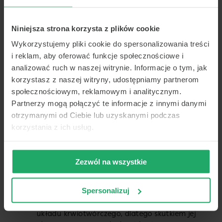
Niniejsza strona korzysta z plików cookie
Awitaminoza witaminy E:
Wykorzystujemy pliki cookie do spersonalizowania treści
Osłabienie mięśni i bóle mięśniowe.
i reklam, aby oferować funkcje społecznościowe i
Trudności z koordynacją ruchową
analizować ruch w naszej witrynie. Informacje o tym, jak
i równowagą (ataksja).
korzystasz z naszej witryny, udostępniamy partnerom
Drętwienia i mrowienia kończyn.
społecznościowym, reklamowym i analitycznym.
Problemy z widzeniem, takie jak zmniejszona
Partnerzy mogą połączyć te informacje z innymi danymi
ostrość wzroku czy zaburzenia pola widzenia.
otrzymanymi od Ciebie lub uzyskanymi podczas
Osłabienie układu odpornościowego,
korzystania z ich usług.
zwiększona podatność na infekcje.
Zaburzenia neurologiczne, takie jak trudności
z koncentracją czy utratą pamięci.
Zezwól na wszystkie
Awitaminoza witaminy K:
Spersonalizuj
witamina K odgrywa bardzo ważną rolę dla
układu krwiotwórczego, dlatego skutkiem jej