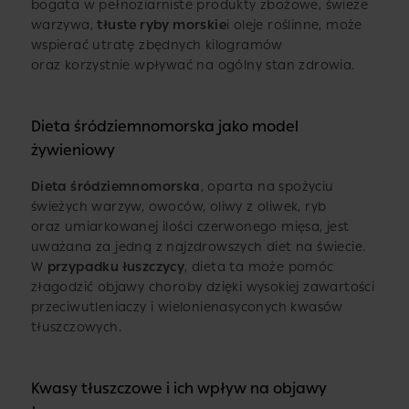
bogata w pełnoziarniste produkty zbożowe, świeże
warzywa,
tłuste ryby morskie
i oleje roślinne, może
wspierać utratę zbędnych kilogramów
oraz korzystnie wpływać na ogólny stan zdrowia.
Dieta śródziemnomorska jako model
żywieniowy
Dieta śródziemnomorska
, oparta na spożyciu
świeżych warzyw, owoców, oliwy z oliwek, ryb
oraz umiarkowanej ilości czerwonego mięsa, jest
uważana za jedną z najzdrowszych diet na świecie.
W
przypadku łuszczycy
, dieta ta może pomóc
złagodzić objawy choroby dzięki wysokiej zawartości
przeciwutleniaczy i wielonienasyconych kwasów
tłuszczowych.
Kwasy tłuszczowe i ich wpływ na objawy