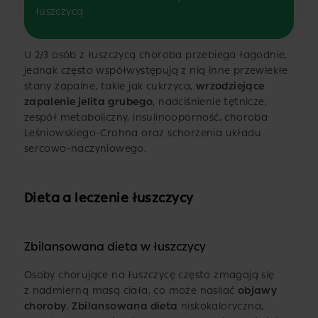
łuszczycą
U 2/3 osób z łuszczycą choroba przebiega łagodnie,
jednak często współwystępują z nią inne przewlekłe
stany zapalne, takie jak cukrzyca,
wrzodziejące
zapalenie jelita grubego
, nadciśnienie tętnicze,
zespół metaboliczny, insulinooporność, choroba
Leśniowskiego-Crohna oraz schorzenia układu
sercowo-naczyniowego.
Dieta a leczenie łuszczycy
Zbilansowana dieta w łuszczycy
Osoby chorujące na łuszczycę często zmagają się
z nadmierną masą ciała, co może nasilać
objawy
choroby
.
Zbilansowana dieta
niskokaloryczna,