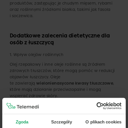
produktów, zastępując je chudym mięsem, rybami
oraz roślinnymi źródłami białka, takimi jak fasola
i soczewica.
Dodatkowe zalecenia dietetyczne dla
osób z łuszczycą
1. Wpływ olejów roślinnych
Olej rzepakowy i inne oleje roślinne są źródłem
zdrowych tłuszczów, które mogą pomóc w redukcji
objawów łuszczycy. Oleje
te zawierają
wielonienasycone kwasy tłuszczowe
,
które mają działanie przeciwzapalne i mogą
wspierać zdrowie skóry.
2. Suplementacja witamin i minerałów
3. Unikanie nadmiernego spożycia alkoholu
Zgoda
Szczegóły
O plikach cookies
i papierosów