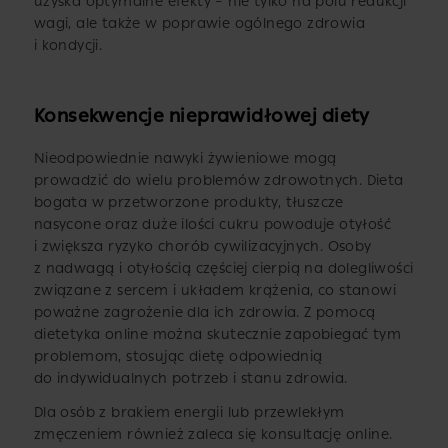
uzyska optymalne efekty – nie tylko na polu redukcji
wagi, ale także w poprawie ogólnego zdrowia
i kondycji.
Konsekwencje nieprawidłowej diety
Nieodpowiednie nawyki żywieniowe mogą
prowadzić do wielu problemów zdrowotnych. Dieta
bogata w przetworzone produkty, tłuszcze
nasycone oraz duże ilości cukru powoduje otyłość
i zwiększa ryzyko chorób cywilizacyjnych. Osoby
z nadwagą i otyłością częściej cierpią na dolegliwości
związane z sercem i układem krążenia, co stanowi
poważne zagrożenie dla ich zdrowia. Z pomocą
dietetyka online można skutecznie zapobiegać tym
problemom, stosując dietę odpowiednią
do indywidualnych potrzeb i stanu zdrowia.
Dla osób z brakiem energii lub przewlekłym
zmęczeniem również zaleca się konsultację online.