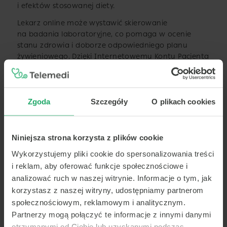
i efektów stosowanej diety.
Lekarz online może wystawić skierowanie
na badania laboratoryjne, co pomaga w ocenie
stanu zdrowia i doborze odpowiedniego planu
żywieniowego. Dzięki Internetowemu Kontu Pacjenta
każdy z nas może śledzić swoje wizyty, skierowania
oraz recepty online, co ułatwia utrzymanie kontroli
nad stanem zdrowia i historią leczenia.
Zgoda
Szczegóły
O plikach cookies
Uzyskaj e-receptę online
Niniejsza strona korzysta z plików cookie
Jednym z istotnych ułatwień jest możliwość
Wykorzystujemy pliki cookie do spersonalizowania treści
otrzymania e recepty. Po konsultacji online lekarz
i reklam, aby oferować funkcje społecznościowe i
wystawia receptę, którą można zrealizować
analizować ruch w naszej witrynie. Informacje o tym, jak
w dowolnej aptece. Wystarczy podać 4-cyfrowy kod
korzystasz z naszej witryny, udostępniamy partnerom
oraz PESEL, aby odebrać leki bez potrzeby
społecznościowym, reklamowym i analitycznym.
drukowania recepty. Wygodny dostęp do e recepty
to rozwiązanie, które ułatwia proces leczenia,
Partnerzy mogą połączyć te informacje z innymi danymi
umożliwiając szybki i wygodny dostęp do leków
otrzymanymi od Ciebie lub uzyskanymi podczas