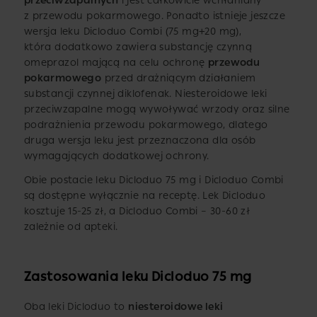
przeciwzapalnych
i jest całkowicie wchłaniany
z przewodu pokarmowego. Ponadto istnieje jeszcze
wersja leku Dicloduo Combi (75 mg+20 mg),
która dodatkowo zawiera substancję czynną
omeprazol mającą na celu ochronę
przewodu
pokarmowego
przed drażniącym działaniem
substancji czynnej diklofenak. Niesteroidowe leki
przeciwzapalne mogą wywoływać wrzody oraz silne
podrażnienia przewodu pokarmowego, dlatego
druga wersja leku jest przeznaczona dla osób
wymagających dodatkowej ochrony.
Obie postacie leku Dicloduo 75 mg i Dicloduo Combi
są dostępne wyłącznie na receptę. Lek Dicloduo
kosztuje 15-25 zł, a Dicloduo Combi – 30-60 zł
zależnie od apteki.
Zastosowania leku Dicloduo 75 mg
Oba leki Dicloduo to
niesteroidowe leki