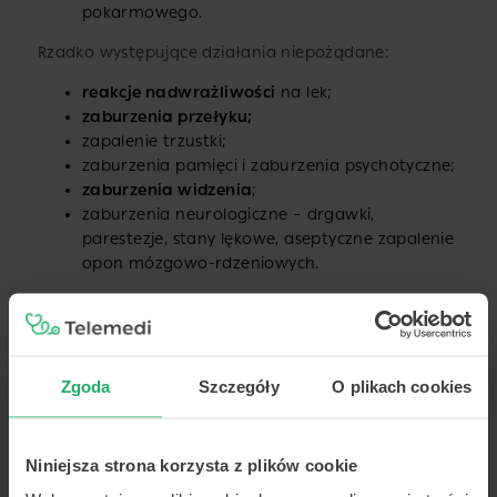
pokarmowego.
Rzadko występujące działania niepożądane:
reakcje nadwrażliwości
na lek;
zaburzenia przełyku;
zapalenie trzustki;
zaburzenia pamięci i zaburzenia psychotyczne;
zaburzenia widzenia
;
zaburzenia neurologiczne – drgawki,
parestezje, stany lękowe, aseptyczne zapalenie
opon mózgowo-rdzeniowych.
Przeczytaj także o:
Zgoda
Szczegóły
O plikach cookies
Niniejsza strona korzysta z plików cookie