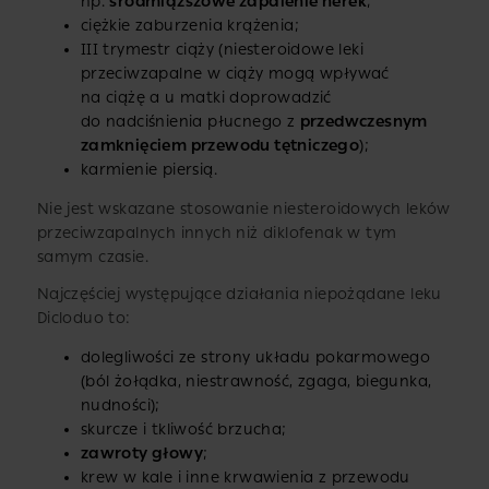
np.
śródmiąższowe zapalenie nerek
;
ciężkie zaburzenia krążenia;
III trymestr ciąży (niesteroidowe leki
przeciwzapalne w ciąży mogą wpływać
na ciążę a u matki doprowadzić
do nadciśnienia płucnego z
przedwczesnym
zamknięciem przewodu tętniczego
);
karmienie piersią.
Nie jest wskazane stosowanie niesteroidowych leków
przeciwzapalnych innych niż diklofenak w tym
samym czasie.
Najczęściej występujące działania niepożądane leku
Dicloduo to:
dolegliwości ze strony układu pokarmowego
(ból żołądka, niestrawność, zgaga, biegunka,
nudności);
skurcze i tkliwość brzucha;
zawroty głowy
;
krew w kale i inne krwawienia z przewodu