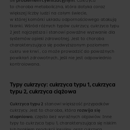
sie
problemem cywilizacyjnym
. Cukrzyca
to choroba metaboliczna, która dotyka coraz
większej liczby ludzi na całym świecie,
w której komórki układu odpornościowego atakują
tkanki. Wśród różnych typów cukrzycy, cukrzyca typu
2 jest najczęstsza i stanowi poważne wyzwanie dla
systemów opieki zdrowotnej. Jest to choroba
charakteryzująca się podwyższonym poziomem
cukru we krwi , co może prowadzić do poważnych
powikłań zdrowotnych, jeśli nie jest odpowiednio
kontrolowana.
Typy cukrzycy: cukrzyca typu 1, cukrzyca
typu 2, cukrzyca ciążowa
Cukrzyca typu 2
stanowi większość przypadków
cukrzycy. Jest to choroba, która
rozwija się
stopniowo
, często bez wyraźnych objawów. Inne
typy to cukrzyca typu 1, charakteryzująca się niskim
lub brakiem produkcji insuliny, oraz cukrzyca