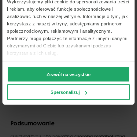
Wykorzystujemy pliki cookie do spersonalizowania treści
Siedzący tryb życia jest jednym z głównych
i reklam, aby oferować funkcje społecznościowe i
czynników ryzyka zwiększających ryzyko cukrzycy
analizować ruch w naszej witrynie. Informacje o tym, jak
typu 2. Brak aktywności fizycznej może prowadzić
do otyłości, co z kolei zwiększenia ryzyka
korzystasz z naszej witryny, udostępniamy partnerom
zachorowania.
społecznościowym, reklamowym i analitycznym.
Partnerzy mogą połączyć te informacje z innymi danymi
otrzymanymi od Ciebie lub uzyskanymi podczas
Cukrzyca – powikłania
korzystania z ich usług.
Cukrzyca może prowadzić do wielu groźnych,
przewlekłych powikłań:
Zezwól na wszystkie
niewydolność nerek
choroby serca
Spersonalizuj
zmiany skórne
zaburzenia psychologiczne
Podsumowanie
Cukrzyca typu 2 to poważna
choroba metaboliczna
,