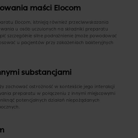
sowania maści Elocom
aratu Elocom, istnieją również przeciwwskazania
osowania u osób uczulonych na składniki preparatu
ąpić szczególnie silne podrażnienie (może powodować
stosować u pacjentów przy zakażeniach bakteryjnych
innymi substancjami
y zachować ostrożność w kontekście jego interakcji
owania preparatu w połączeniu z innymi miejscowymi
 uniknąć potencjalnych działań niepożądanych
bocznych.
om