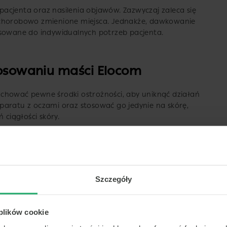
acjenta oraz nasilenia objawów. Zazwyczaj zaleca się
 chorobowo zmienione miejsca. Jednakże, dawkowanie
osowane do indywidualnych potrzeb pacjenta.
stosowaniu maści Elocom
chować pewne środki ostrożności, aby uniknąć działań
paratu z oczami oraz stosować go jedynie na skórę,
 ciągłości skóry.
 okresie ciąży i okresie
st bezpieczne?
Szczegóły
 ciąży i laktacji powinna być podjęta po konsultacji
y mogą przenikać do mleka kobiet karmiących piersią.
 plików cookie
aratu w tym okresie, należy zachować szczególną