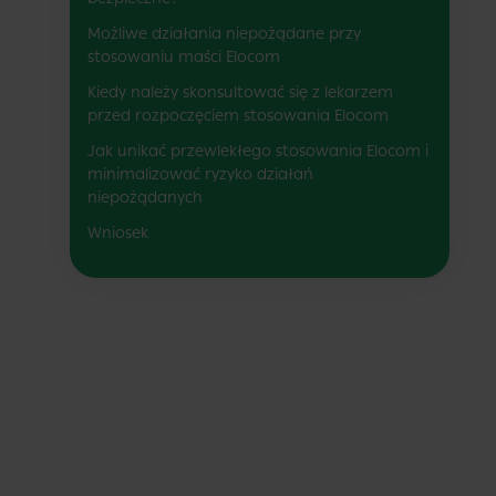
Możliwe działania niepożądane przy
stosowaniu maści Elocom
Kiedy należy skonsultować się z lekarzem
przed rozpoczęciem stosowania Elocom
Jak unikać przewlekłego stosowania Elocom i
minimalizować ryzyko działań
niepożądanych
Wniosek