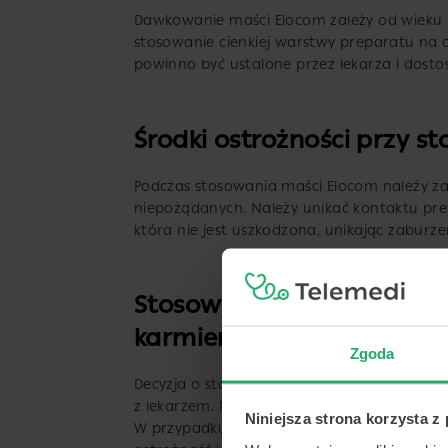
Dawkowanie maści Elocom zależy od wieku p
stosowanie cienkiej warstwy preparatu na
powinno być ustalone przez lekarza i dost
Środki ostrożności przy 
Podczas stosowania maści Elocom należy za
niepożądanych. Należy unikać kontaktu pre
która nie jest uszkodzona, unikając zaburzeń
Stosowanie maści Elocom w
karmienia piersią – czy je
Zgoda
Decyzja o stosowaniu maści Elocom w okresie
z lekarzem. Nie wiadomo czy kortykosteroid
Niniejsza strona korzysta z
W przypadku konieczności stosowania prep