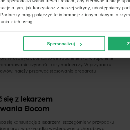
do spersonalizowania treści i reklam, aby oferować funkcje sp
owierzchnie skóry oraz przez długi czas. Jeśli lekarz
apii, należy przerwać karmienie piersią.
ormacje o tym, jak korzystasz z naszej witryny, udostępniamy p
Partnerzy mogą połączyć te informacje z innymi danymi otrzym
nia z ich usług.
żądane przy stosowaniu maści
Spersonalizuj
Z
ąpić różne działania niepożądane, takie jak reakcje
szków włosowych, kontaktowe zapalenie skóry, zapalenie
y zahamowanie czynności kory nadnerczy. W przypadku
bjawów, należy przerwać stosowanie preparatu
 się z lekarzem
owania Elocom
a się konsultację z lekarzem, szczególnie w przypadku
oidami oraz w przypadku występowania chorobowo