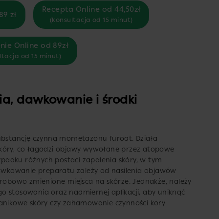
Recepta Online od 44,50zł
89 zł
(konsultacja od 15 minut)
nie Online od 89zł
ltacja od 15 minut)
ia, dawkowanie i środki
substancję czynną mometazonu furoat. Działa
skóry, co łagodzi objawy wywołane przez atopowe
zypadku różnych postaci zapalenia skóry, w tym
wkowanie preparatu zależy od nasilenia objawów
orobowo zmienione miejsca na skórze. Jednakże, należy
o stosowania oraz nadmiernej aplikacji, aby uniknąć
zanikowe skóry czy zahamowanie czynności kory