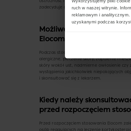
Wykorzystujemy pliki cookie 
ostrożność i unikać stosowania go na duże p
zadecyduje o wprowadzeniu długotrwałej ter
ruch w naszej witrynie. Inf
reklamowym i analitycznym. 
uzyskanymi podczas korzysta
Możliwe działania niepo
Elocom
Podczas stosowania maści Elocom mogą wyst
alergiczne, pieczenie skóry, zapalenie mie
skóry wokół ust, nadmierne owłosienie cz
wystąpienia jakichkolwiek niepokojących o
i skonsultować się z lekarzem.
Kiedy należy skonsultować
przed rozpoczęciem stos
Przed rozpoczęciem stosowania Elocom zalec
osób reagujących na leczenie kortykoster