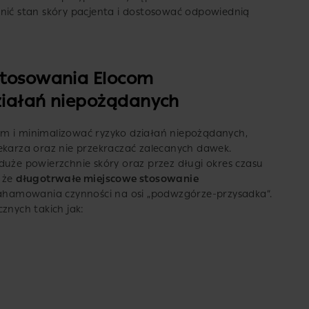
enić stan skóry pacjenta i dostosować odpowiednią
stosowania Elocom
ziałań niepożądanych
m i minimalizować ryzyko działań niepożądanych,
ekarza oraz nie przekraczać zalecanych dawek.
duże powierzchnie skóry oraz przez długi okres czasu
ć że
długotrwałe miejscowe stosowanie
hamowania czynności na osi „podwzgórze-przysadka”.
znych takich jak: