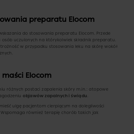
sowania preparatu Elocom
wwskazania do stosowania preparatu Elocom. Przede
 osób uczulonych na którykolwiek składnik preparatu.
trożność w przypadku stosowania leku na skórę wokół
cznych.
 maści Elocom
iu różnych postaci zapalenia skóry m.in.: atopowe
łagodzeniu
objawów zapalnych i świądu
.
ynieść ulgę pacjentom cierpiącym na dolegliwości
 Wspomaga również terapię chorób takich jak