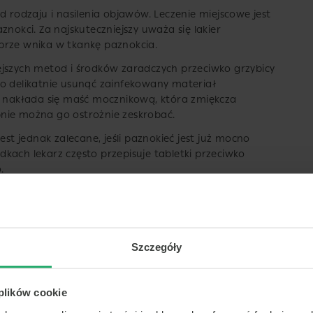
d rodzaju i nasilenia objawów. Leczenie miejscowe jest
znokci. Za najskuteczniejszy uważa się lakier
brze wnika w tkankę paznokcia.
ejszych metod i środków zaradczych przeciwko grzybicy
to delikatnie usunąć zainfekowany materiał
ie nakłada się maść mocznikową, która zmiękcza
nie można go ostrożnie zeskrobać.
est jednak zalecane, jeśli paznokieć jest już mocno
kach lekarz często przepisuje tabletki przeciwko
.
Uwagi
likowana i szybka
a.
Szczegóły
a całą
hnię paznokcia,
 od otaczającej
 plików cookie
 i pod wolny brzeg
a.