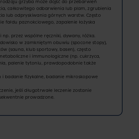
d rodzaju grzyba może dojść do przebarwień
ia, całkowitego odbarwienia lub plam, zgrubienia
cia lub odpryskiwania górnych warstw. Często
enie fałdu paznokciowego, zapalenie łożyska
 np. przez wspólne ręczniki, dywany, łóżka.
rodowisko w zamkniętym obuwiu (spocone stopy),
ców (sauna, klub sportowy, basen), często
etaboliczne i immunologiczne (np. cukrzyca,
nia, palenie tytoniu, prawdopodobnie także
em i badanie fizykalne, badanie mikroskopowe
zenie, jeśli długotrwałe leczenie zostanie
nsekwentnie prowadzone.