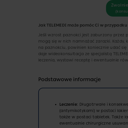
Zwolnie
(konsu
Jak TELEMEDI może pomóc Ci w przypadku 
Jeśli wzrost paznokci jest zaburzony przez
mogą się w nich namnażać zarazki. Każdy, k
na paznokciu, powinien koniecznie udać się
daje wideokonsultacja ze specjalistą TELEM
leczenia, wystawi receptę i ewentualnie równ
Podstawowe informacje
Leczenie
: Długotrwałe i konsekw
(antymikotykami) w postaci lakie
także w postaci tabletek. Także l
ewentualnie chirurgiczne usuwan