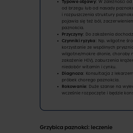
Typowe objawy
: W zależności o
od brzegu lub od nasady paznokc
i rozpuszczenia struktury paznok
pojawia się też ból, zaczerwieni
paznokcia.
Przyczyny
: Do zakażenia dochodzi
Czynniki ryzyka
: Np. wilgotne ś
korzystanie ze wspólnych pryszni
wilgotne/mokre dłonie, choroby m
zakażenie HIV), zaburzenia krąże
niedobór witamin i cynku.
Diagnoza
: Konsultacja z lekarz
próbek chorego paznokcia.
Rokowanie
: Duże szanse na wylec
wcześnie rozpoczęte i będzie ko
Grzybica paznokci: leczenie