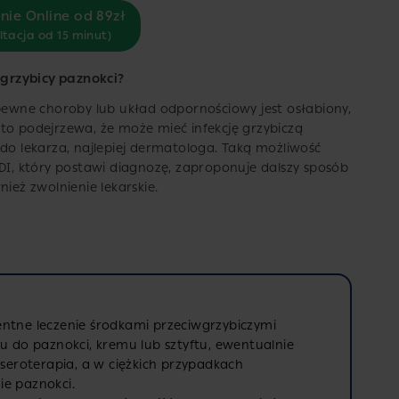
nie Online od 89zł
ltacja od 15 minut)
grzybicy paznokci?
 pewne choroby lub układ odpornościowy jest osłabiony,
to podejrzewa, że może mieć infekcję grzybiczą
 do lekarza, najlepiej dermatologa. Taką możliwość
EDI, który postawi diagnozę, zaproponuje dalszy sposób
ież zwolnienie lekarskie.
entne leczenie środkami przeciwgrzybiczymi
ru do paznokci, kremu lub sztyftu, ewentualnie
aseroterapia, a w ciężkich przypadkach
ie paznokci.