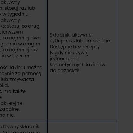
 aktywny
: stosuj raz lub
 w tygodniu.
 aktywny
ks: stosuj co drugi
pierwszym
Składniki aktywne:
, co najmniej dwa
cyklopiroks lub amorolfina.
ygodniu w drugim
Dostępne bez recepty.
, co najmniej raz
Nigdy nie używaj
iu w trzecim
jednocześnie
.
kosmetycznych lakierów
ości lakieru można
do paznokci!
jedynie za pomocą
u lub zmywacza
kci.
ox ma także
e
akteryjne
wzapalne,
na nie.
aktywny składnik
l (a czasem także