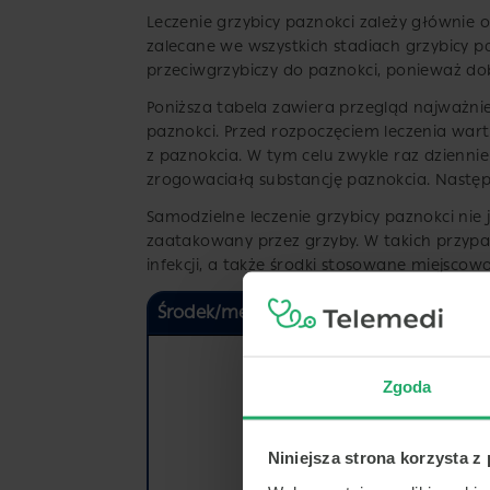
Leczenie grzybicy paznokci zależy głównie o
zalecane we wszystkich stadiach grzybicy pa
przeciwgrzybiczy do paznokci, ponieważ do
Poniższa tabela zawiera przegląd najważni
paznokci. Przed rozpoczęciem leczenia war
z paznokcia. W tym celu zwykle raz dzienn
zrogowaciałą substancję paznokcia. Następ
Samodzielne leczenie grzybicy paznokci nie j
zaatakowany przez grzyby. W takich przypad
infekcji, a także środki stosowane miejscowo
Środek/metoda
Użycie
Nieskomp
aplikacj
Zgoda
Nałóż n
powierzc
do 5 mm
Niniejsza strona korzysta z
go skóry
paznokci