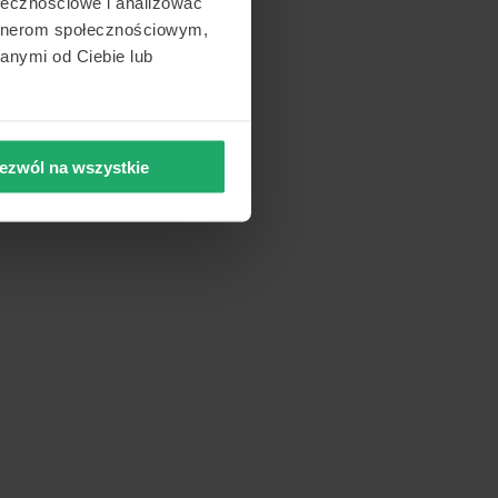
ołecznościowe i analizować
artnerom społecznościowym,
anymi od Ciebie lub
ezwól na wszystkie