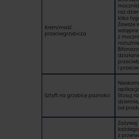
mocznik)
raz dzie
kilka tyg
Zawsze w
Krem/maść
wstępne 
przeciwgrzybicza
z moczni
rozluźni
Bifonazo
działani
przeciwb
i przeci
Nieskomp
aplikacj
Sztyft na grzybicę paznokci
Stosuj r
dziennie
od produ
Zażywaj 
każdego
z przerw