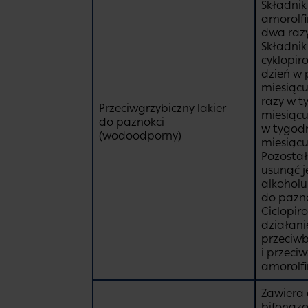
Składnik
amorolfin
dwa razy
Składnik
cyklopiro
dzień w 
miesiącu
razy w t
Przeciwgrzybiczny lakier
miesiącu
do paznokci
w tygodn
(wodoodporny)
miesiącu
Pozostał
usunąć 
alkohol
do pazno
Ciclopir
działani
przeciwb
i przeci
amorolfi
Zawiera 
bifonazo