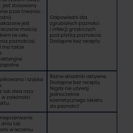
: jest stosowany
nnie (czas trwania:
odni).
Odpowiedni dla
skazane jest
zgrubiałych paznokci
leczenie maścią
i infekcji grzybiczych
kiem (w celu
pod płytką paznokcia.
enia paznokcia).
Dostępne bez recepty.
l ma także
e
akteryjne
wzapalne.
Różne składniki aktywne.
likowana i szybka
Dostępne bez recepty.
a.
Nigdy nie używaj
az lub dwa razy
jednocześnie
, w zależności
kosmetycznego lakieru
ktu.
do paznokci!
nieprzerwanie
 dnia lub
ami w leczeniu