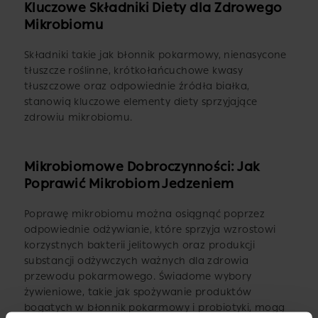
Kluczowe Składniki Diety dla Zdrowego
Mikrobiomu
Składniki takie jak błonnik pokarmowy, nienasycone
tłuszcze roślinne, krótkołańcuchowe kwasy
tłuszczowe oraz odpowiednie źródła białka,
stanowią kluczowe elementy diety sprzyjające
zdrowiu mikrobiomu.
Mikrobiomowe Dobroczynności: Jak
Poprawić Mikrobiom Jedzeniem
Poprawę mikrobiomu można osiągnąć poprzez
odpowiednie odżywianie, które sprzyja wzrostowi
korzystnych bakterii jelitowych oraz produkcji
substancji odżywczych ważnych dla zdrowia
przewodu pokarmowego. Świadome wybory
żywieniowe, takie jak spożywanie produktów
bogatych w błonnik pokarmowy i probiotyki, mogą