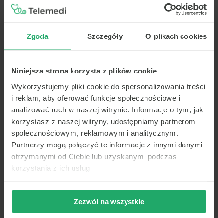
pomóc w poprawie mikrobiomu jelitowego.
Zgoda
Szczegóły
O plikach cookies
Zrozumienie Związku Między Dietą
a Mikrobiomem: Co Powinieneś Wiedzieć
Wzajemny związek między dietą a mikrobiomem jest
Niniejsza strona korzysta z plików cookie
niezwykle istotny dla naszego zdrowia. Dbając
Wykorzystujemy pliki cookie do spersonalizowania treści
o właściwe nawyki żywieniowe, możemy wspierać
i reklam, aby oferować funkcje społecznościowe i
zdrowie przewodu pokarmowego oraz utrzymać
analizować ruch w naszej witrynie. Informacje o tym, jak
korzystną równowagę mikrobiomu. Dieta
korzystasz z naszej witryny, udostępniamy partnerom
wysokotłuszczowa i uboga w błonnik pokarmowy
społecznościowym, reklamowym i analitycznym.
może prowadzić do zaburzeń w składzie mikrobioty
Partnerzy mogą połączyć te informacje z innymi danymi
jelitowej, co z kolei może predysponować organizm
do rozwoju chorób metabolicznych.
otrzymanymi od Ciebie lub uzyskanymi podczas
korzystania z ich usług.
Zbilansowana Dieta, Zdrowy Mikrobiom:
Droga do Dobrego Samopoczucia
Zezwól na wszystkie