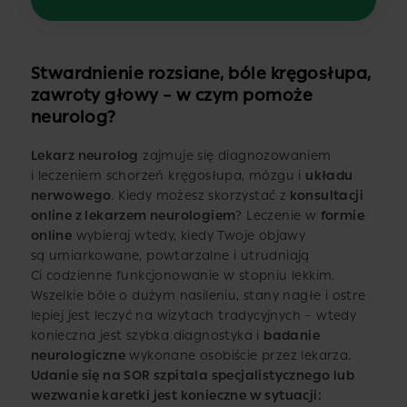
Stwardnienie rozsiane, bóle kręgosłupa,
zawroty głowy – w czym pomoże
neurolog?
Lekarz neurolog
zajmuje się diagnozowaniem
i leczeniem schorzeń kręgosłupa, mózgu i
układu
nerwowego
. Kiedy możesz skorzystać z
konsultacji
online z lekarzem neurologiem
? Leczenie w
formie
online
wybieraj wtedy, kiedy Twoje objawy
są umiarkowane, powtarzalne i utrudniają
Ci codzienne funkcjonowanie w stopniu lekkim.
Wszelkie bóle o dużym nasileniu, stany nagłe i ostre
lepiej jest leczyć na wizytach tradycyjnych – wtedy
konieczna jest szybka diagnostyka i
badanie
neurologiczne
wykonane osobiście przez lekarza.
Udanie się na SOR szpitala specjalistycznego lub
wezwanie karetki jest konieczne w sytuacji: