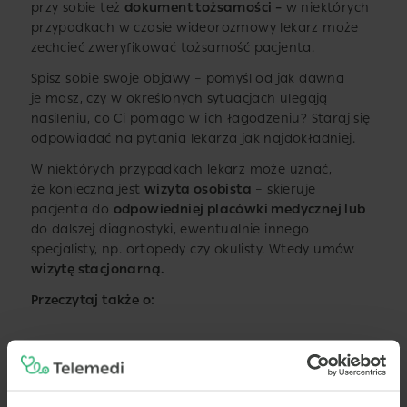
przy sobie też
dokument tożsamości –
w niektórych
przypadkach w czasie wideorozmowy lekarz może
zechcieć zweryfikować tożsamość pacjenta.
Spisz sobie swoje objawy – pomyśl od jak dawna
je masz, czy w określonych sytuacjach ulegają
nasileniu, co Ci pomaga w ich łagodzeniu? Staraj się
odpowiadać na pytania lekarza jak najdokładniej.
W niektórych przypadkach lekarz może uznać,
że konieczna jest
wizyta osobista
– skieruje
pacjenta do
odpowiedniej placówki medycznej lub
do dalszej diagnostyki, ewentualnie innego
specjalisty, np. ortopedy czy okulisty. Wtedy umów
wizytę stacjonarną.
Przeczytaj także o: