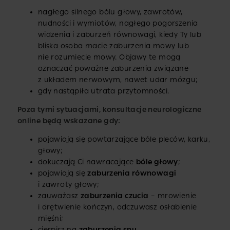
nagłego silnego bólu głowy, zawrotów,
nudności i wymiotów, nagłego pogorszenia
widzenia i zaburzeń równowagi, kiedy Ty lub
bliska osoba macie zaburzenia mowy lub
nie rozumiecie mowy. Objawy te mogą
oznaczać poważne zaburzenia związane
z układem nerwowym, nawet udar mózgu;
gdy nastąpiła utrata przytomności.
Poza tymi sytuacjami, konsultacje neurologiczne
online będą wskazane gdy:
pojawiają się powtarzające bóle pleców, karku,
głowy;
dokuczają Ci nawracające
bóle głowy
;
pojawiają się
zaburzenia równowagi
i zawroty głowy;
zauważasz
zaburzenia czucia
– mrowienie
i drętwienie kończyn, odczuwasz osłabienie
mięśni;
cierpisz na
zaburzenia snu
.