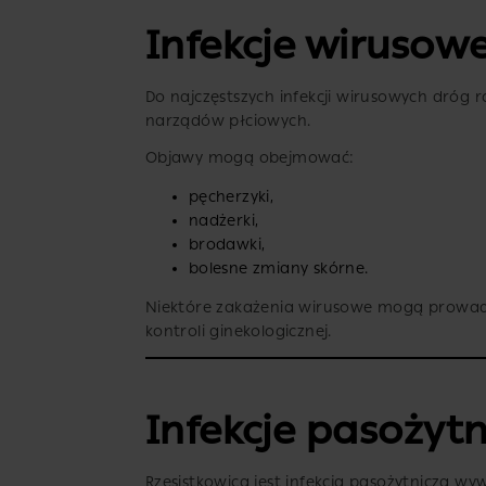
Infekcje wirusow
Do najczęstszych infekcji wirusowych dróg 
narządów płciowych.
Objawy mogą obejmować:
pęcherzyki,
nadżerki,
brodawki,
bolesne zmiany skórne.
Niektóre zakażenia wirusowe mogą prowad
kontroli ginekologicznej.
Infekcje pasożytn
Rzęsistkowica jest infekcją pasożytniczą w