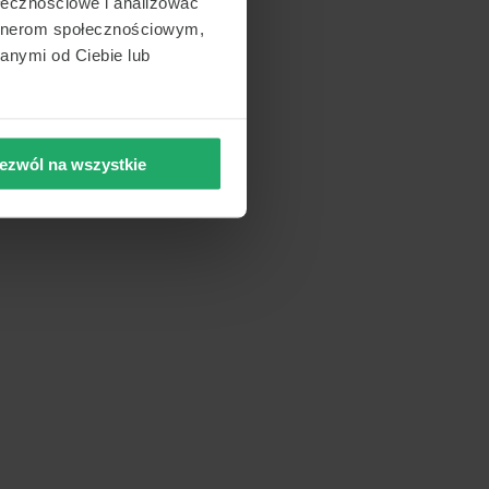
ołecznościowe i analizować
artnerom społecznościowym,
anymi od Ciebie lub
ezwól na wszystkie