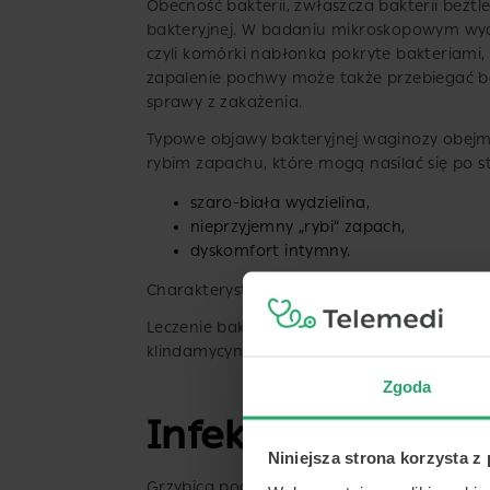
Obecność bakterii, zwłaszcza bakterii bezt
bakteryjnej. W badaniu mikroskopowym wydz
czyli komórki nabłonka pokryte bakteriami, 
zapalenie pochwy może także przebiegać be
sprawy z zakażenia.
Typowe objawy bakteryjnej waginozy obejm
rybim zapachu, które mogą nasilać się po
szaro-biała wydzielina,
nieprzyjemny „rybi” zapach,
dyskomfort intymny.
Charakterystyczne jest również podwyższo
Leczenie bakteryjnej waginozy wymaga zast
klindamycyna, które mogą być podawane 
Zgoda
Infekcje grzybicz
Niniejsza strona korzysta z
Grzybica pochwy (kandydoza) jest najczęśc