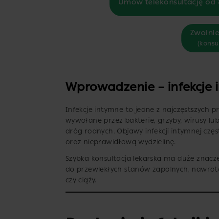
Umów telekonsultację od 
Zwolnie
(konsu
Wprowadzenie – infekcje
Infekcje intymne to jedne z najczęstszych
wywołane przez bakterie, grzyby, wirusy l
dróg rodnych. Objawy infekcji intymnej czę
oraz nieprawidłową wydzielinę.
Szybka konsultacja lekarska ma duże znacz
do przewlekłych stanów zapalnych, nawrotó
czy ciąży.