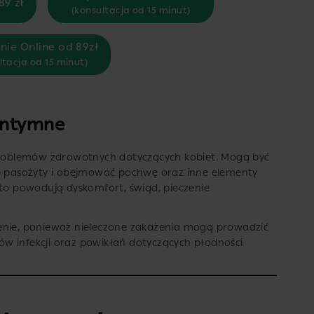
89 zł
(konsultacja od 15 minut)
nie Online od 89zł
ltacja od 15 minut)
 intymne
 problemów zdrowotnych dotyczących kobiet. Mogą być
ub pasożyty i obejmować pochwę oraz inne elementy
sto powodują dyskomfort, świąd, pieczenie
enie, ponieważ nieleczone zakażenia mogą prowadzić
w infekcji oraz powikłań dotyczących płodności