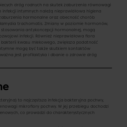
kobiecych dróg rodnych na skutek zaburzenia równowagi
n infekcji intymnych należą nieprawidłowa higiena
 zaburzenia hormonalne oraz obecność chorób
chlamydia trachomatis. Zmiany w poziomie hormonów,
s stosowania antykoncepcji hormonalnej, mogą
zwojowi infekcji. Również nieprawidłowa flora
u bakterii kwasu mlekowego, zwiększa podatność
 intymne mogą być także skutkiem kontaktów
ważna jest profilaktyka i dbanie o zdrowie dróg
ne
eryjna) to najczęstsza infekcja bakteryjna pochwy,
nowagi mikroflory pochwy. W jej przebiegu dochodzi
enowych, co prowadzi do charakterystycznych