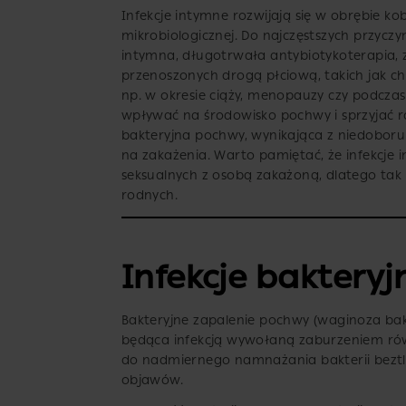
Infekcje intymne rozwijają się w obrębie 
mikrobiologicznej. Do najczęstszych przyczy
intymna, długotrwała antybiotykoterapia,
przenoszonych drogą płciową, takich jak 
np. w okresie ciąży, menopauzy czy podcza
wpływać na środowisko pochwy i sprzyjać ro
bakteryjna pochwy, wynikająca z niedobor
na zakażenia. Warto pamiętać, że infekcje
seksualnych z osobą zakażoną, dlatego tak 
rodnych.
Infekcje bakteryj
Bakteryjne zapalenie pochwy (waginoza bakt
będąca infekcją wywołaną zaburzeniem rów
do nadmiernego namnażania bakterii beztl
objawów.