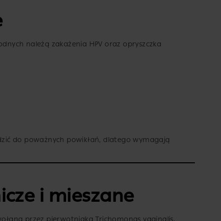
e
rodnych należą zakażenia HPV oraz opryszczka
zić do poważnych powikłań, dlatego wymagają
icze i mieszane
ywołaną przez pierwotniaka Trichomonas vaginalis,