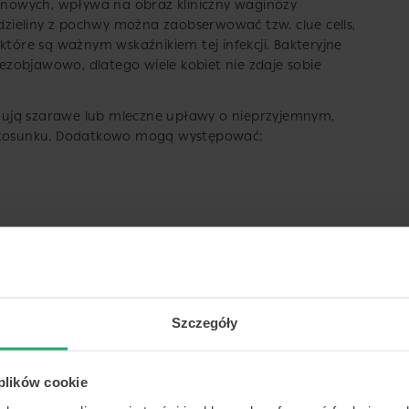
lenowych, wpływa na obraz kliniczny waginozy
ieliny z pochwy można zaobserwować tzw. clue cells,
które są ważnym wskaźnikiem tej infekcji. Bakteryjne
zobjawowo, dlatego wiele kobiet nie zdaje sobie
ują szarawe lub mleczne upławy o nieprzyjemnym,
 stosunku. Dodatkowo mogą występować:
ne pH pochwy.
osowania antybiotyków, takich jak metronidazol lub
doustnie lub dopochwowo.
Szczegóły
e (grzybica pochwy)
 plików cookie
iej wywoływana przez grzyby Candida albicans, które