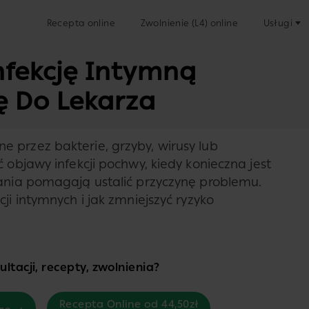
Recepta online
Zwolnienie (L4) online
Usługi
nfekcję Intymną
ię Do Lekarza
 przez bakterie, grzyby, wirusy lub
 objawy infekcji pochwy, kiedy konieczna jest
dania pomagają ustalić przyczynę problemu.
ji intymnych i jak zmniejszyć ryzyko
ltacji, recepty, zwolnienia?
Recepta Online od 44,50zł