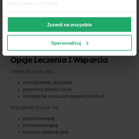
korzystania z ich usług.
Specjaliści mogą korzystać z:
wywiadu klinicznego
Zezwól na wszystkie
kwestionariuszy psychologicznych
skal oceny lęku i depresji
Spersonalizuj
Opcje Leczenia I Wsparcia
Celem leczenia jest:
zmniejszenie objawów
poprawa jakości życia
odzyskanie poczucia bezpieczeństwa
Najczęściej stosuje się:
psychoterapię
farmakoterapię
techniki relaksacyjne