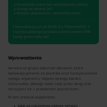
Konsultacje online bez wychodzenia z domu
Dostęp do lekarzy 24/7
Recepty, skierowania i zwolnienia online
1 konsultacja już od 44,50 zł z TelemediGO. Z
roczną subskrypcją każda wizyta nawet 50%
taniej przez cały rok!
Wprowadzenie
Nerwica to grupa zaburzeń lękowych, które
wpływają głównie na psychikę oraz funkcjonowanie
całego organizmu. Objawy bywają bardzo
różnorodne, dlatego wiele osób przez długi czas
nie kojarzy ich z problemem psychicznym.
W tym artykule wyjaśniamy:
jakie są najczęstsze objawy nerwicy