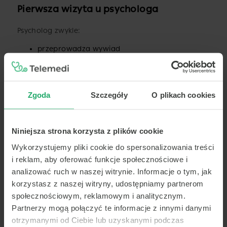
Pierwsza wizyta u psychologa
Psycholog zwykle:
przeprowadza wywiad
analizuje objawy
ocenia wpływ problemów na codzienne życie
Zgoda
Szczegóły
O plikach cookies
Pierwsza wizyta u psychiatry
Niniejsza strona korzysta z plików cookie
Psychiatra może:
Wykorzystujemy pliki cookie do spersonalizowania treści
postawić diagnozę
i reklam, aby oferować funkcje społecznościowe i
zaproponować leczenie
analizować ruch w naszej witrynie. Informacje o tym, jak
wystawić receptę lub L4
korzystasz z naszej witryny, udostępniamy partnerom
społecznościowym, reklamowym i analitycznym.
Partnerzy mogą połączyć te informacje z innymi danymi
Narzędzia diagnostyczne
otrzymanymi od Ciebie lub uzyskanymi podczas