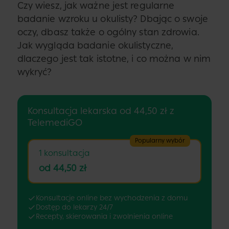
Czy wiesz, jak ważne jest regularne
badanie wzroku u okulisty? Dbając o swoje
oczy, dbasz także o ogólny stan zdrowia.
Jak wygląda badanie okulistyczne,
dlaczego jest tak istotne, i co można w nim
wykryć?
Konsultacja lekarska od 44,50 zł z
TelemediGO
Popularny wybór
1 konsultacja
od 44,50 zł
Konsultacje online bez wychodzenia z domu
Dostęp do lekarzy 24/7
Recepty, skierowania i zwolnienia online