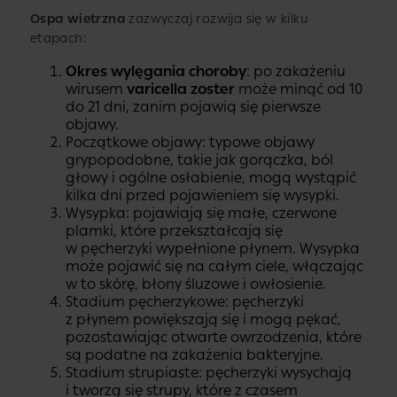
Ospa wietrzna
zazwyczaj rozwija się w kilku
etapach:
Okres wylęgania choroby
: po zakażeniu
wirusem
varicella zoster
może minąć od 10
do 21 dni, zanim pojawią się pierwsze
objawy.
Początkowe objawy: typowe objawy
grypopodobne, takie jak gorączka, ból
głowy i ogólne osłabienie, mogą wystąpić
kilka dni przed pojawieniem się wysypki.
Wysypka: pojawiają się małe, czerwone
plamki, które przekształcają się
w pęcherzyki wypełnione płynem. Wysypka
może pojawić się na całym ciele, włączając
w to skórę, błony śluzowe i owłosienie.
Stadium pęcherzykowe: pęcherzyki
z płynem powiększają się i mogą pękać,
pozostawiając otwarte owrzodzenia, które
są podatne na zakażenia bakteryjne.
Stadium strupiaste: pęcherzyki wysychają
i tworzą się strupy, które z czasem