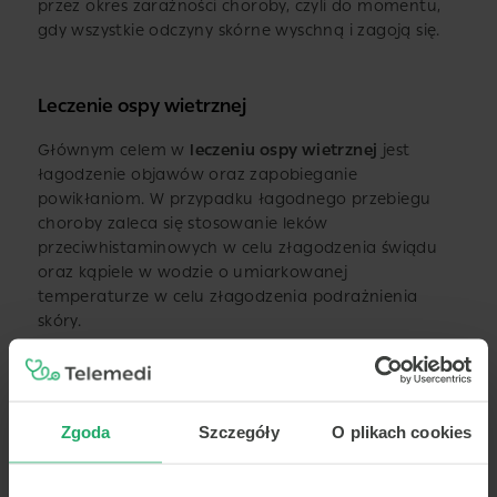
przez okres zaraźności choroby, czyli do momentu,
gdy wszystkie odczyny skórne wyschną i zagoją się.
Leczenie ospy wietrznej
Głównym celem w
leczeniu ospy wietrznej
jest
łagodzenie objawów oraz zapobieganie
powikłaniom. W przypadku łagodnego przebiegu
choroby zaleca się stosowanie leków
przeciwhistaminowych w celu złagodzenia świądu
oraz kąpiele w wodzie o umiarkowanej
temperaturze w celu złagodzenia podrażnienia
skóry.
Przeczytaj także o:
Zgoda
Szczegóły
O plikach cookies