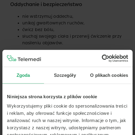
Oddychanie i bezpieczeństwo
nie wstrzymuj oddechu,
unikaj gwałtownych ruchów,
ćwicz bez bólu,
słuchaj swojego ciała i przerwij ćwiczenie przy
nasileniu objawów.
Ćwiczenia Rozciągające I Mięśnie
Grzbietu
Zgoda
Szczegóły
O plikach cookies
Rozciąganie poprawia elastyczność i zmniejsza
napięcie mięśniowe.
Niniejsza strona korzysta z plików cookie
Wykorzystujemy pliki cookie do spersonalizowania treści
Polecane ćwiczenia
i reklam, aby oferować funkcje społecznościowe i
analizować ruch w naszej witrynie. Informacje o tym, jak
pozycja dziecka,
korzystasz z naszej witryny, udostępniamy partnerom
rozciąganie mięśni pośladkowych,
społecznościowym, reklamowym i analitycznym.