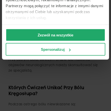
rozciąganie mięśni kulszowo-goleniowych,
Partnerzy mogą połączyć te informacje z innymi danymi
delikatne skręty w leżeniu.
otrzymanymi od Ciebie lub uzyskanymi podczas
korzystania z ich usług.
Czas rozciągania
Każdą pozycję utrzymuj przez 20–30 sekund.
Zezwól na wszystkie
Spersonalizuj
Kiedy unikać rozciągania?
Przy ostrym bólu, świeżym urazie lub nasileniu
objawów neurologicznych należy skonsultować się
ze specjalistą.
Których Ćwiczeń Unikać Przy Bólu
Kręgosłupa?
Podczas ostrego bólu niewskazane są: