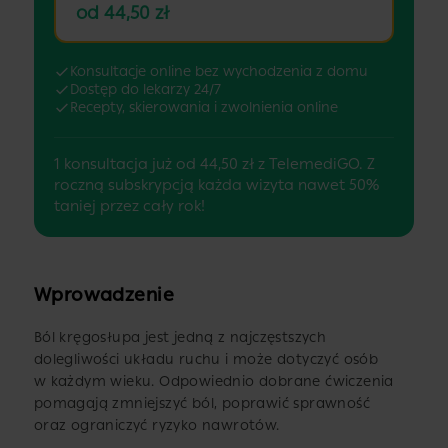
od 44,50 zł
Konsultacje online bez wychodzenia z domu
Dostęp do lekarzy 24/7
Recepty, skierowania i zwolnienia online
1 konsultacja już od 44,50 zł z TelemediGO. Z
roczną subskrypcją każda wizyta nawet 50%
taniej przez cały rok!
Wprowadzenie
Ból kręgosłupa jest jedną z najczęstszych
dolegliwości układu ruchu i może dotyczyć osób
w każdym wieku. Odpowiednio dobrane ćwiczenia
pomagają zmniejszyć ból, poprawić sprawność
oraz ograniczyć ryzyko nawrotów.