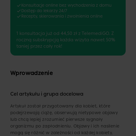
Konsultacje online bez wychodzenia z domu
Dostęp do lekarzy 24/7
Recepty, skierowania i zwolnienia online
1 konsultacja już od 44,50 zł z TelemediGO. Z
roczną subskrypcją każda wizyta nawet 50%
taniej przez cały rok!
Wprowadzenie
Cel artykułu i grupa docelowa
Artykuł został przygotowany dla kobiet, które
podejrzewają ciążę, obserwują nietypowe objawy
lub chcą lepiej zrozumieć pierwsze sygnały
organizmu po zapłodnieniu. Objawy i ich nasilenie
mogą się różnić w zależności od każdej kobiety,