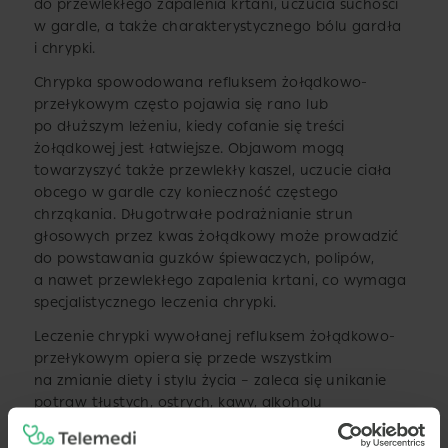
do przewlekłego zapalenia krtani, uczucia suchości
w gardle, a także charakterystycznego bólu gardła
i chrypki.
Chrypka spowodowana refluksem żołądkowo-
przełykowym często pojawia się rano lub
po dłuższym leżeniu, kiedy cofanie się treści
żołądkowej jest łatwiejsze. Objawom mogą
towarzyszyć także przewlekły kaszel, uczucie ciała
obcego w gardle czy konieczność częstego
chrząkania. Długotrwałe podrażnianie strun
głosowych przez kwas żołądkowy może prowadzić
do powstawania guzków śpiewaczych, polipów,
a nawet przewlekłego zapalenia krtani, co wymaga
specjalistycznego leczenia chrypki.
Leczenie chrypki wywołanej refluksem żołądkowo-
przełykowym opiera się przede wszystkim
na zmianie diety i stylu życia – zaleca się unikanie
potraw tłustych, ostrych, kawy, alkoholu
oraz jedzenia tuż przed snem. W niektórych
przypadkach konieczne jest stosowanie leków