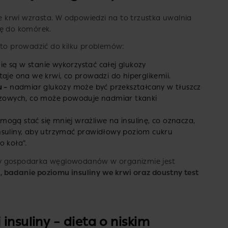
 krwi wzrasta. W odpowiedzi na to trzustka uwalnia
zę do komórek.
 to prowadzić do kilku problemów:
e są w stanie wykorzystać całej glukozy
taje ona we krwi, co prowadzi do hiperglikemii.
 –
nadmiar glukozy może być przekształcany w tłuszcz
zowych, co może powoduje nadmiar tkanki
ogą stać się mniej wrażliwe na insulinę, co oznacza,
insuliny, aby utrzymać prawidłowy poziom cukru
o koła”.
zy gospodarka węglowodanów w organizmie jest
, badanie poziomu insuliny we krwi oraz doustny test
insuliny – dieta o niskim