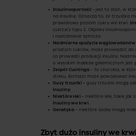
Insulinooporność –
jest to stan, w k
na insulinę. Oznacza to, że trzustka 
prawidłowy poziom cukru we krwi.
In
cukrzycy typu 2. Objawy insulinooporn
i nadciśnienie tętnicze.
Nadmierne spożycie węglowodanów
prostych cukrów, może prowadzić do
co prowadzi produkcji insuliny. Nadmie
o wysokim indeksie glikemicznym jest 
Zespół Cushinga –
to choroba, w któr
stresu. Kortyzol może powodować insul
Guzy trzustki –
guzy trzustki mogą zab
insuliny.
Niektóre leki –
niektóre leki, takie jak
insuliny we krwi.
Genetyka –
niektóre osoby mogą mieć 
Zbyt dużo insuliny we krwi