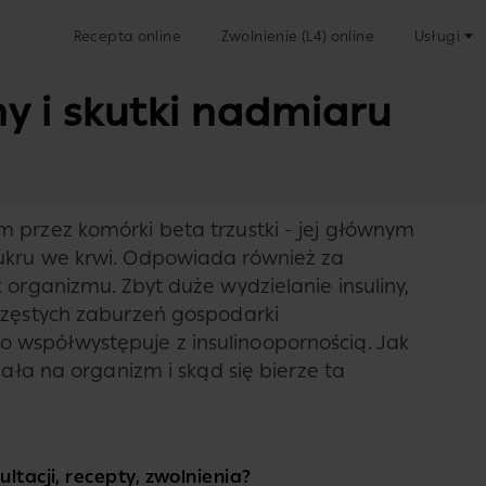
Recepta online
Zwolnienie (L4) online
Usługi
ny i skutki nadmiaru
 przez komórki beta trzustki - jej głównym
ukru we krwi. Odpowiada również za
 organizmu. Zbyt duże wydzielanie insuliny,
częstych zaburzeń gospodarki
współwystępuje z insulinoopornością. Jak
iała na organizm i skąd się bierze ta
ltacji, recepty, zwolnienia?