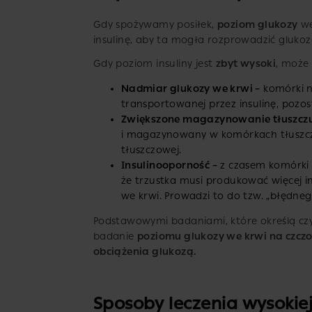
Gdy spożywamy posiłek,
poziom glukozy
we
insulinę, aby ta mogła rozprowadzić gluko
Gdy poziom insuliny jest
zbyt wysoki
, może
Nadmiar glukozy we krwi –
komórki ni
transportowanej przez insulinę, pozos
Zwiększone magazynowanie tłuszczu
i magazynowany w komórkach tłuszc
tłuszczowej.
Insulinooporność –
z czasem komórki m
że ​​trzustka musi produkować więcej 
we krwi. Prowadzi to do tzw. „błędneg
Podstawowymi badaniami, które określą c
badanie
poziomu glukozy we krwi na czczo
obciążenia glukozą.
Sposoby leczenia wysokiej 