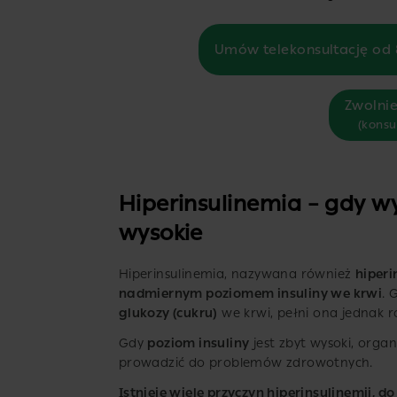
Umów telekonsultację od 
Zwolnie
(konsu
Hiperinsulinemia – gdy wyd
wysokie
Hiperinsulinemia, nazywana również
hiper
nadmiernym poziomem insuliny we krwi
.
glukozy (cukru)
we krwi, pełni ona jednak r
Gdy
poziom insuliny
jest zbyt wysoki, organ
prowadzić do problemów zdrowotnych.
Istnieje wiele przyczyn hiperinsulinemii, d