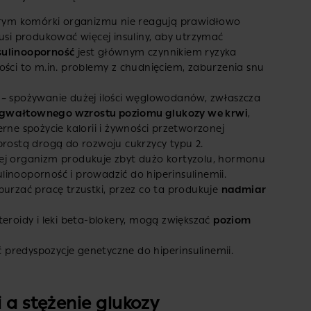
tórym komórki organizmu nie reagują prawidłowo
musi produkować więcej insuliny, aby utrzymać
sulinooporność
jest głównym czynnikiem ryzyka
ości to m.in. problemy z chudnięciem, zaburzenia snu
 –
spożywanie dużej ilości węglowodanów, zwłaszcza
gwałtownego wzrostu poziomu glukozy we krwi
,
rne spożycie kalorii i żywności przetworzonej
prostą drogą do rozwoju cukrzycy typu 2.
ej organizm produkuje zbyt dużo kortyzolu, hormonu
inooporność i prowadzić do hiperinsulinemii.
urzać pracę trzustki, przez co ta produkuje
nadmiar
 steroidy i leki beta-blokery, mogą zwiększać
poziom
predyspozycje genetyczne do hiperinsulinemii.
 a stężenie glukozy