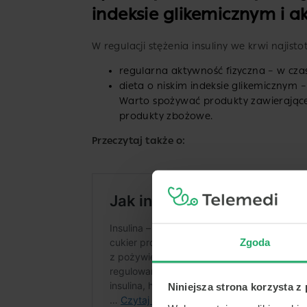
indeksie glikemicznym i a
W regulacji stężenia insuliny we krwi najisto
regularna aktywność fizyczna – w czasi
dieta o niskim indeksie glikemicznym –
Warto spożywać produkty zawierają
produkty zbożowe.
Przeczytaj także o:
Zgoda
Niniejsza strona korzysta z