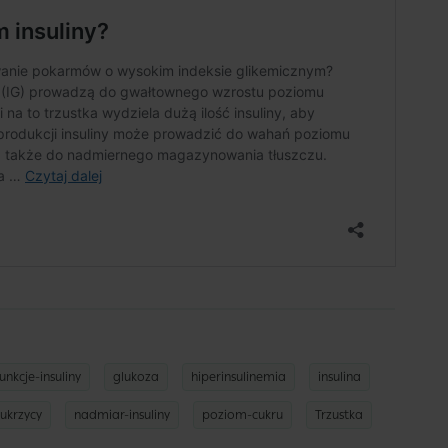
funkcje-insuliny
glukoza
hiperinsulinemia
insulina
cukrzycy
nadmiar-insuliny
poziom-cukru
Trzustka