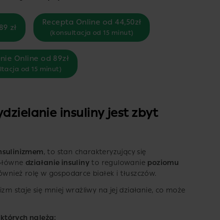
Recepta Online od 44,50zł
89 zł
(konsultacja od 15 minut)
nie Online od 89zł
ltacja od 15 minut)
zielanie insuliny jest zbyt
insulinizmem
, to stan charakteryzujący się
 Główne
działanie insuliny
to regulowanie
poziomu
ównież rolę w gospodarce białek i tłuszczów.
izm staje się mniej wrażliwy na jej działanie, co może
o których należą: