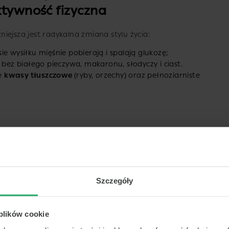
ktywność fizyczna
tniejsza jest radykalna zmiana stylu życia:
e wysiłku mięśnie pobierają i spalają glukozę;
 bez białego pieczywa, makaronu, słodyczy i ciast.
ce
kwasy tłuszczowe
(ryby, orzechy) oraz pełnoziarniste
Szczegóły
 plików cookie