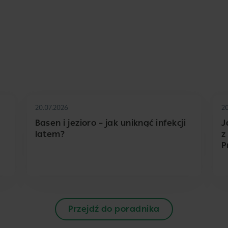
20.07.2026
2
Basen i jezioro – jak uniknąć infekcji
J
latem?
z
P
Przejdź do poradnika