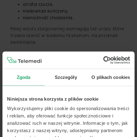
utrata czucia,
niedowład kończyny,
niemożność chodzenia.
Pilnej wizyty stacjonarnej wymagają też urazy, które
trzeba ocenić w badaniu fizykalnym, na przykład
zwichnięcia.
Kiedy lekarz skieruje na wizytę stacjonarną?
Najczęściej gdy konieczne jest:
Zgoda
Szczegóły
O plikach cookies
badanie fizykalne,
wykonanie testów ortopedycznych,
Niniejsza strona korzysta z plików cookie
kwalifikacja do zabiegu.
Wykorzystujemy pliki cookie do spersonalizowania treści
i reklam, aby oferować funkcje społecznościowe i
Jak przygotować dokumenty?
analizować ruch w naszej witrynie. Informacje o tym, jak
korzystasz z naszej witryny, udostępniamy partnerom
Na wizytę warto zabrać: