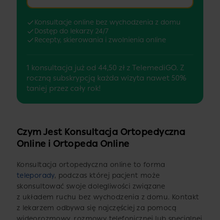
Konsultacje online bez wychodzenia z domu
Dostęp do lekarzy 24/7
Recepty, skierowania i zwolnienia online
1 konsultacja już od 44,50 zł z TelemediGO. Z
roczną subskrypcją każda wizyta nawet 50%
taniej przez cały rok!
Czym Jest Konsultacja Ortopedyczna
Online i Ortopeda Online
Konsultacja ortopedyczna online to forma
teleporady
, podczas której pacjent może
skonsultować swoje dolegliwości związane
z układem ruchu bez wychodzenia z domu. Kontakt
z lekarzem odbywa się najczęściej za pomocą
wideorozmowy, rozmowy telefonicznej lub specjalnej