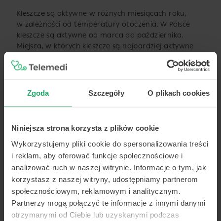
Kleszcze są aktywne w różnych miesiącach roku,
w zależności od temperatury otoczenia. W Polsce
kleszcze są aktywne od marca do października.
Miejsca, w których kleszcze są najbardziej aktywne
to lasy, łąki i ogrody. W tych rejonach ryzyko
ukąszenia jest największe, dlatego warto zachować
szczególną ostrożność.
Zgoda
Szczegóły
O plikach cookies
Podsumowując, każde ukąszenie kleszcza niesie
ze sobą ryzyko zakażenia chorobami
odkleszczowymi. Objawy takie jak rumień wędrujący,
Niniejsza strona korzysta z plików cookie
objawy grypopodobne, bóle głowy oraz brak
poprawy po usunięciu kleszcza powinny skłonić
Wykorzystujemy pliki cookie do spersonalizowania treści
do natychmiastowej konsultacji z lekarzem.
i reklam, aby oferować funkcje społecznościowe i
Zapobieganie ukąszeniu kleszcza oraz szybkie
analizować ruch w naszej witrynie. Informacje o tym, jak
i właściwe usunięcie kleszcza to kluczowe elementy
korzystasz z naszej witryny, udostępniamy partnerom
ochrony zdrowia przed chorobami przenoszonymi
społecznościowym, reklamowym i analitycznym.
przez te pasożyty.
Partnerzy mogą połączyć te informacje z innymi danymi
Przeczytaj także o:
otrzymanymi od Ciebie lub uzyskanymi podczas