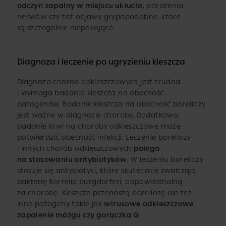
odczyn zapalny w miejscu ukłucia
, porażenia
nerwów czy też objawy grypopodobne, które
są szczególnie niepokojące.
Diagnoza i leczenie po ugryzieniu kleszcza
Diagnoza chorób odkleszczowych jest trudna
i wymaga badania kleszcza na obecność
patogenów. Badanie kleszcza na obecność boreliozy
jest ważne w diagnozie choroby. Dodatkowo,
badanie krwi na choroby odkleszczowe może
potwierdzić obecność infekcji. Leczenie boreliozy
i innych chorób odkleszczowych
polega
na stosowaniu antybiotyków
. W leczeniu boreliozy
stosuje się antybiotyki, które skutecznie zwalczają
bakterię Borrelia burgdorferi, odpowiedzialną
za chorobę. Kleszcze przenoszą boreliozę ale też
inne patogeny takie jak
wirusowe
odkleszczowe
zapalenie mózgu czy gorączka Q