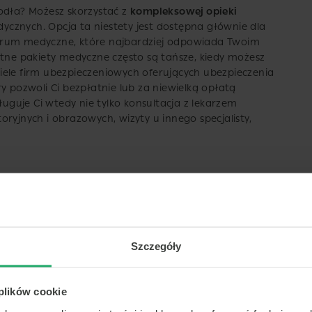
odła? Możesz skorzystać z
kompleksowej opieki
cznych. Opcja ta niestety jest dostępna głównie dla
trum medyczne, które najbardziej odpowiada Twoim
e pakiety medyczne często są tańsze, kiedy możesz
iele firm ubezpieczeniowych oferujących ubezpieczenia
y pozwoli Ci bezpłatnie lub za niewielką opłatą
ługuje Ci wtedy nie tylko konsultacja z lekarzem
ryjnych i obrazowych, wizyty u innego specjalisty,
Szczegóły
 plików cookie