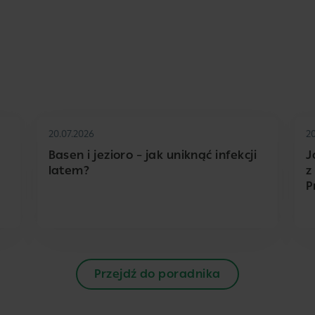
20.07.2026
2
Basen i jezioro – jak uniknąć infekcji
J
latem?
z
P
Przejdź do poradnika