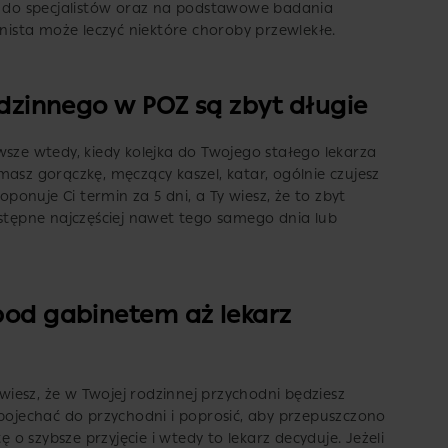
ia do specjalistów oraz na podstawowe badania
rnista może leczyć niektóre choroby przewlekłe.
rodzinnego w POZ są zbyt długie
wsze wtedy, kiedy kolejka do Twojego stałego lekarza
asz gorączkę, męczący kaszel, katar, ogólnie czujesz
oponuje Ci termin za 5 dni, a Ty wiesz, że to zbyt
ostępne najczęściej nawet tego samego dnia lub
 pod gabinetem aż lekarz
 wiesz, że w Twojej rodzinnej przychodni będziesz
 pojechać do przychodni i poprosić, aby przepuszczono
ę o szybsze przyjęcie i wtedy to lekarz decyduje. Jeżeli