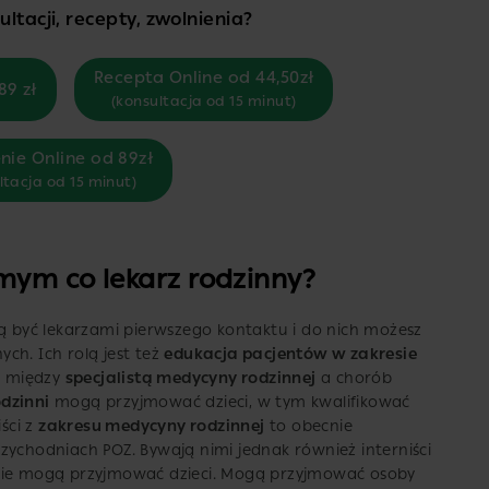
ltacji, recepty, zwolnienia?
Recepta Online od 44,50zł
89 zł
(konsultacja od 15 minut)
nie Online od 89zł
ltacja od 15 minut)
amym co lekarz rodzinny?
gą być lekarzami pierwszego kontaktu i do nich możesz
ch. Ich rolą jest też
edukacja pacjentów w zakresie
ca między
specjalistą medycyny rodzinnej
a chorób
odzinni
mogą przyjmować dzieci, w tym kwalifikować
iści z
zakresu medycyny rodzinnej
to obecnie
zychodniach POZ. Bywają nimi jednak również interniści
 nie mogą przyjmować dzieci. Mogą przyjmować osoby