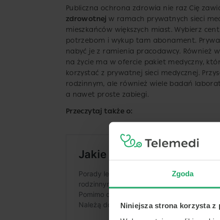
Publiczna ochrona zdrowia nie raz Cię zawi
zdrowotnej
w ramach prywatnych sieci medy
mieszkańców większych miast. Wybierz cen
potrzebom i wykup tam abonament. Prywatn
nabyć je z ramienia pracodawcy. Również w
na życie ma w ofercie pakiet medyczny, któr
korzystać z prywatnej sieci medycznej. Przys
rodzinnym, ale również wiele badań laborato
a nawet proste zabiegi.
Przeczytaj także o:
Zgoda
Niniejsza strona korzysta z